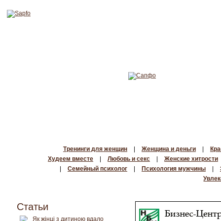
Тренинги для женщин
|
Женщина и деньги
|
Кра
Худеем вместе
|
Любовь и секс
|
Женские хитрости
|
Семейный психолог
|
Психология мужчины
|
Увлек
Статьи
Як жінці з дитиною вдало