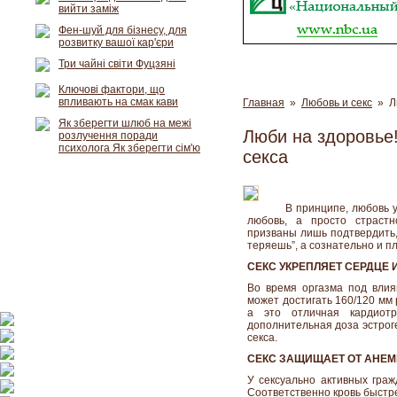
вийти заміж
Фен-шуй для бізнесу, для
розвитку вашої кар'єри
Три чайні світи Фуцзяні
Ключові фактори, що
впливають на смак кави
Главная
»
Любовь и секс
» Лю
Як зберегти шлюб на межі
Люби на здоровье!
розлучення поради
психолога Як зберегти сім'ю
секса
В принципе, любовь 
любовь, а просто страст
призваны лишь подтвердить,
теряешь”, а сознательно и п
СЕКС УКРЕПЛЯЕТ СЕРДЦЕ 
Во время оргазма под влия
может достигать 160/120 мм 
а это отличная кардиот
дополнительная доза эстрог
секса.
СЕКС ЗАЩИЩАЕТ ОТ АНЕ
У сексуально активных граж
Соответственно кровь быстр