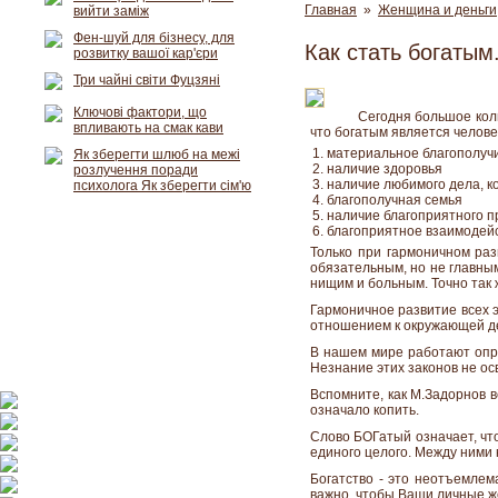
Главная
»
Женщина и деньги
вийти заміж
Фен-шуй для бізнесу, для
Как стать богатым
розвитку вашої кар'єри
Три чайні світи Фуцзяні
Ключові фактори, що
Сегодня большое коли
впливають на смак кави
что богатым является челове
материальное благополуч
Як зберегти шлюб на межі
наличие здоровья
розлучення поради
наличие любимого дела, к
психолога Як зберегти сім'ю
благополучная семья
наличие благоприятного п
благоприятное взаимодей
Только при гармоничном раз
обязательным, но не главны
нищим и больным. Точно так 
Гармоничное развитие всех 
отношением к окружающей д
В нашем мире работают опре
Незнание этих законов не ос
Вспомните, как М.Задорнов в
означало копить.
Слово БОГатый означает, чт
единого целого. Между ними 
Богатство - это неотъемлем
важно, чтобы Ваши личные ж