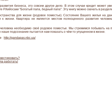
развития бизнеса, это совсем другое дело. В этом случае кредит может уве
иге Р.Кийосаки "Богатый папа, бедный папа". Эту книгу можно скачать в раздел
остранства для жизни (родовое поместье). Состояние Вашего жилья на д
 к жизни. Квартира не является местом полноценного развития челове
человека необходимо своё родовое поместье. Мы стремимся побывать на п
то наше подсознание пытается нам показать о чём-то упущенном в жизни.
йте
http://gandapas.nbc.ua/
нвестировать?
ла работать!