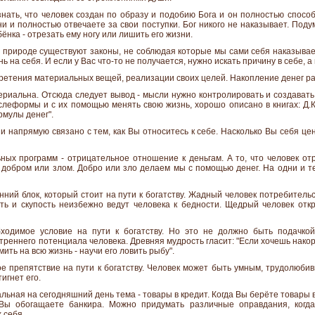
нать, что человек создан по образу и подобию Бога и он полностью способ
ни и полностью отвечаете за свои поступки. Бог никого не наказывает. Под
ёнка - отрезать ему ногу или лишить его жизни.
 природе существуют законы, не соблюдая которые мы сами себя наказыва
ь на себя. И если у Вас что-то не получается, нужно искать причину в себе, 
ретения материальных вещей, реализации своих целей. Накопление денег ра
ериальна. Отсюда следует вывод - мысли нужно контролировать и создава
слеформы и с их помощью менять свою жизнь, хорошо описано в книгах: Д.К
рмулы денег".
и напрямую связано с тем, как Вы относитесь к себе. Насколько Вы себя це
ых программ - отрицательное отношение к деньгам. А то, что человек отри
ь добром или злом. Добро или зло делаем мы с помощью денег. На одни и т
нний блок, который стоит на пути к богатству. Жадный человек потребитель
ть и скупость неизбежно ведут человека к бедности. Щедрый человек отк
бходимое условие на пути к богатству. Но это не должно быть подачк
треннего потенциала человека. Древняя мудрость гласит: "Если хочешь накор
ить на всю жизнь - научи его ловить рыбу".
е препятствие на пути к богатству. Человек может быть умным, трудолюбив
игнет его.
льная на сегодняшний день тема - товары в кредит. Когда Вы берёте товары в 
 Вы обогащаете банкира. Можно придумать различные оправдания, когда
 себя.