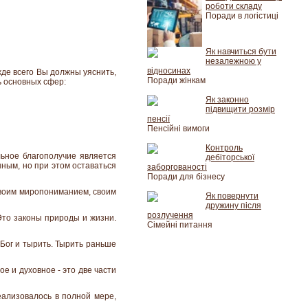
роботи складу
Поради в логістиці
Як навчиться бути
незалежною у
відносинах
жде всего Вы должны уяснить,
Поради жінкам
ь основных сфер:
Як законно
підвищити розмір
пенсії
Пенсійні вимоги
Контроль
льное благополучие является
дебіторської
ным, но при этом оставаться
заборгованості
Поради для бізнесу
своим миропониманием, своим
Як повернути
дружину після
розлучення
Это законы природы и жизни.
Сімейні питання
 Бог и тырить. Тырить раньше
 и духовное - это две части
еализовалось в полной мере,