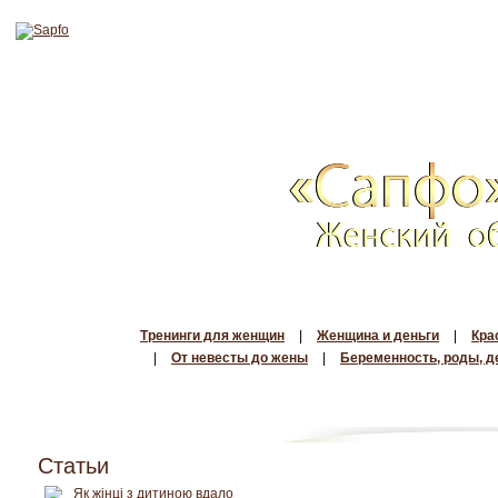
Тренинги для женщин
|
Женщина и деньги
|
Кра
|
От невесты до жены
|
Беременность, роды, д
Статьи
Як жінці з дитиною вдало