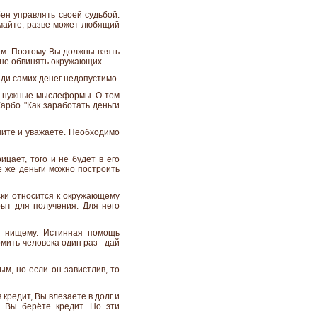
ен управлять своей судьбой.
умайте, разве может любящий
ем. Поэтому Вы должны взять
а не обвинять окружающих.
ди самих денег недопустимо.
ть нужные мыслеформы. О том
арбо "Как заработать деньги
ните и уважаете. Необходимо
цает, того и не будет в его
е же деньги можно построить
ски относится к окружающему
рыт для получения. Для него
ой нищему. Истинная помощь
мить человека один раз - дай
ым, но если он завистлив, то
кредит, Вы влезаете в долг и
 Вы берёте кредит. Но эти