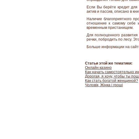
Если Вы берёте кредит для 
актив и пассив, описано в кн
Наличие благоприятного пр
отношение к самому себе и
временным пристанищем.
Для полноценного развития 
речки, побродить по лесу. Э
Больше информации на са
Статьи этой же тематики:
Онлайн казино
Как начать самостоятельно и
Дорогая, я хочу, чтобы ты пош
Как стать богатой женщиной?
Чоловік, Жінка і гроші