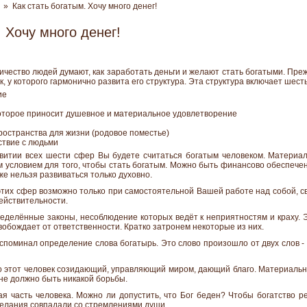
» Как стать богатым. Хочу много денег!
. Хочу много денег!
чество людей думают, как заработать деньги и желают стать богатыми. Пре
к, у которого гармонично развита его структура. Эта структура включает шест
ие
оторое приносит душевное и материальное удовлетворение
ространства для жизни (родовое поместье)
ствие с людьми
витии всех шести сфер Вы будете считаться богатым человеком. Материа
м условием для того, чтобы стать богатым. Можно быть финансово обеспечен
же нельзя развиваться только духовно.
этих сфер возможно только при самостоятельной Вашей работе над собой, 
ействительности.
делённые законы, несоблюдение которых ведёт к неприятностям и краху. 
вобождает от ответственности. Кратко затронем некоторые из них.
споминал определение слова богатырь. Это слово произошло от двух слов -
о этот человек созидающий, управляющий миром, дающий благо. Материальное
не должно быть никакой борьбы.
ая часть человека. Можно ли допустить, что Бог беден? Чтобы богатство р
елания совпадали со стремлениями души.