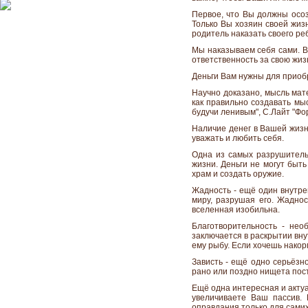
Первое, что Вы должны осоз
Только Вы хозяин своей жиз
родитель наказать своего реб
Мы наказываем себя сами. В
ответственность за свою жизн
Деньги Вам нужны для приоб
Научно доказано, мысль мат
как правильно создавать мы
будучи ленивым", С.Лайт "Фо
Наличие денег в Вашей жизн
уважать и любить себя.
Одна из самых разрушительн
жизни. Деньги не могут быт
храм и создать оружие.
Жадность - ещё один внутре
миру, разрушая его. Жаднос
вселенная изобильна.
Благотворительность - нео
заключается в раскрытии вну
ему рыбу. Если хочешь накорм
Зависть - ещё одно серьёзно
рано или поздно нищета пост
Ещё одна интересная и актуа
увеличиваете Ваш пассив.
оправдания только для самих