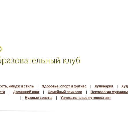
сота, имидж и стиль
|
Здоровье, спорт и фитнес
|
Кулинария
|
Худ
ети
|
Домашний очаг
|
Семейный психолог
|
Психология мужчины
|
Нужные советы
|
Увлекательные путешествия