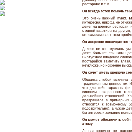
рубашку после секса, хотя
ресторане и т. п.
Он всегда готов помочь теб
Это очень важный пункт. М
интересна, никогда не откаж
денег на дорогой ресторан, 
с одной квартиры на другую, 
кто сам замечает твои пробл
Он искренне восхищается т
Далеко не все мужчины ум
даже больше: слишком цве
Виртуозное владение словом
постарайся заметить глаза,
неуклюже, но искренне выска
Он хочет иметь крепкую се
Общаясь с тобой, мужчина т
традиционным ценностям. И 
что для тебя тараканы (ни 
синоним похоронного коло
дальнейших отношений. Хо
превращала в примерных с
относится к возможному б
подозрительно), а чужие де
бы интерес и желание поигра
Он может обеспечить себя
этому
Деньги, конечно, не главно