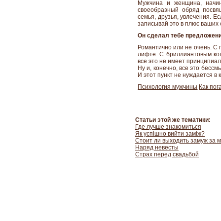
Мужчина и женщина, начин
своеобразный обряд посвящ
семья, друзья, увлечения. Е
записывай это в плюс ваших
Он сделал тебе предложен
Романтично или не очень. С 
лифте. С бриллиантовым ко
все это не имеет принципиал
Ну и, конечно, все это бесс
И этот пункт не нуждается в
Психология мужчины
Как пог
Статьи этой же тематики:
Где лучше знакомиться
Як успішно вийти заміж?
Стоит ли выходить замуж за 
Наряд невесты
Страх перед свадьбой