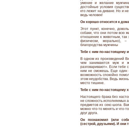
умение и желание мужчин
достойные условия существо
кто лежит на диване. Но и н
ведь человек!
Он хорошо относится к до
Этот пункт, конечно, довол
собаки, что они потом всю 
отношение к животным, так ж
физически, морально), 
благородства мужчины
Тебе с ним по-настоящему и
В одном из произведений Ви
чем занимаются муж и ж
разговаривают». Если тебе с
ним не сможешь. Еще один 
возможность спокойно помол
этом неудобства. Ведь жизнь 
место тишине.
Тебе с ним по-настоящему х
Настоящего брака без настоя
не сложность исполняемых а
предметов из секс-шопа. Ва
можно что-то менять и что-т
друг друга.
Он познакомил (или соб
(сестрой, друзьями). И они