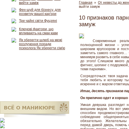
Главная
»
От невесты до же
вийти заміж
выйти замуж
Фен-шуй для бізнесу, для
розвитку вашої кар'єри
10 признаков парн
Три чайні світи Фуцзяні
замуж
Ключові фактори, що
впливають на смак кави
Як зберегти шлюб на межі
Современные реал
розлучення поради
полноценной жизни – успе
психолога Як зберегти сім'ю
широким кругозором и пос
заметить самого главного… 
минимум развить в себе навы
до этого! Слишком много д
фитнес, шопинг с подружкой,
теми парнями».
Сосредоточься: твоя задача 
тебя любить и которому т
искренне и с жаром ответишь
Итак, десять признаков па
Он прилично одет и хорошо
Умная девушка разглядит 
внешним видом. Но вот умен
способен продемонстрирова
соблюдение общепринятых
обязательно. Желательны 
перед дамой дверь, помочь 