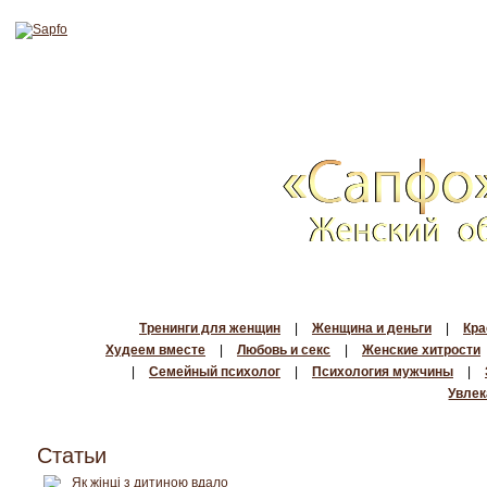
Тренинги для женщин
|
Женщина и деньги
|
Кра
Худеем вместе
|
Любовь и секс
|
Женские хитрости
|
Семейный психолог
|
Психология мужчины
|
Увлек
Статьи
Як жінці з дитиною вдало