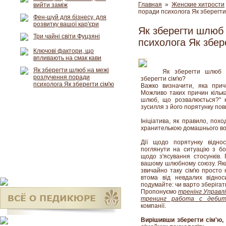
Главная
»
Женские хитрости
вийти заміж
поради психолога Як зберегти
Фен-шуй для бізнесу, для
розвитку вашої кар'єри
Як зберегти шлюб
Три чайні світи Фуцзяні
психолога Як збер
Ключові фактори, що
впливають на смак кави
Як зберегти шлюб на межі
Як зберегти шлюб 
розлучення поради
зберегти сім'ю?
психолога Як зберегти сім'ю
Важко визначити, яка прич
Можливо таких причин кілька
шлюб, що розвалюється?" 
зусилля з його порятунку пов
Ініціатива, як правило, пох
хранителькою домашнього во
Дії щодо порятунку відно
поглянути на ситуацію з бок
щодо з'ясування стосунків.
вашому шлюбному союзу. Якщо
звичайно таку сім'ю просто
втома від невдалих віднос
подумайте: чи варто зберіга
Пропонуємо
тренінг Управл
тренинг работа с дебит
компанії.
Вирішивши зберегти сім'ю,