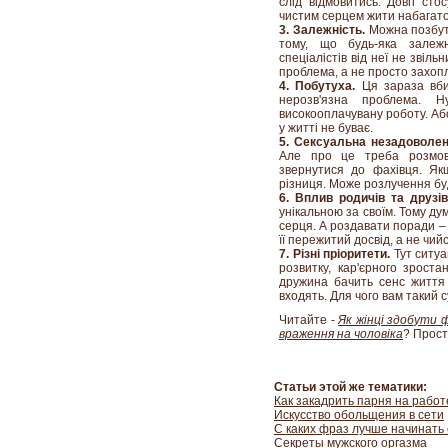
слід відмовитись. Довгі сто
чистим серцем жити набагато
3. Залежність.
Можна позбути
тому, що будь-яка залежн
спеціалістів від неї не звіл
проблема, а не просто захоп
4. Побутуха.
Ця зараза вби
нерозв'язна проблема.
високооплачувану роботу. Аб
у житті не буває.
5. Сексуальна незадоволен
Але про це треба розмов
звернутися до фахівця. Як
різниця. Може розлучення б
6. Вплив родичів та друзі
унікальною за своїм. Тому д
серця. А роздавати поради –
її пережитий досвід, а не чий
7. Різні пріоритети.
Тут ситуа
розвитку, кар'єрного зрост
дружина бачить сенс життя в
входять. Для чого вам такий 
Читайте -
Як жінці здобути 
враження на чоловіка
? Прост
Статьи этой же тематики:
Как закадрить парня на работ
Искусство обольщения в сети
С каких фраз лучше начинать
Секреты мужского оргазма