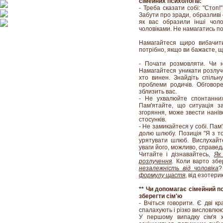
сімейних психологів:
- Треба сказати собі: "Стоп!
Забути про зради, образливі с
як вас образили інші чоло
чоловіками. Не намагатись п
Намагайтеся щиро вибачит
потрібно, якщо ви бажаєте, 
- Почати розмовляти. Чи н
Намагайтеся уникати розлуче
хто винен. Знайдіть спільн
проблеми родичів. Обговоре
зблизить вас.
- Не ухвалюйте спонтанних 
Пам'ятайте, що ситуація за
згоряння, може звести нанів
стосунків.
- Не замикайтеся у собі. Пам'
долю шлюбу. Позиція "Я з т
урятувати шлюб. Вислухайте
уваги його, можливо, справедл
Читайте і дізнавайтесь,
Як
розлучення
. Коли варто зб
незалежність від чоловіка
?
формулу щастя
, від езоте
** Чи допомагає сімейний пс
зберегти сім'ю
- Вчіться говорити. Є дві к
спалахують і різко висловлю
У першому випадку сім'я ж