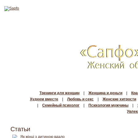
Тренинги для женщин
|
Женщина и деньги
|
Кра
Худеем вместе
|
Любовь и секс
|
Женские хитрости
|
Семейный психолог
|
Психология мужчины
|
Увлек
Статьи
Як жінці з дитиною вдало