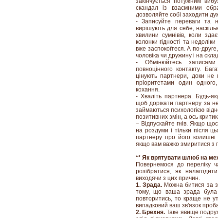
закінчується потужним виб
скандал із взаємними обр
дозволяйте собі заходити дуж
- Записуйте переваги та н
вирішують для себе, наскіль
хвилини сумнівів, коли зда
колонки гідності та недолік
вже заспокоїтеся. А по-друг
чоловіка чи дружину і на скл
- Обмінюйтесь записами
повноцінного контакту. Баг
цінують партнери, доки не 
пріоритетами один одного,
кохання.
- Хваліть партнера. Будь-як
щоб дорікати партнеру за нед
займаються психологією відн
позитивних змін, а ось крити
– Відпускайте гнів. Якщо щось
на роздуми і тільки після ц
партнеру про його колишні 
якщо вам важко змиритися з п
** Як врятувати шлюб на ме
Повернемося до переліку ч
розібратися, як налагодит
виходячи з цих причин.
1. Зрада.
Можна битися за зб
тому, що ваша зрада була
повторитись, то краще не ут
випадковий ваш зв'язок проба
2. Брехня.
Таке явище подружн