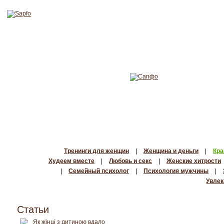
Тренинги для женщин
|
Женщина и деньги
|
Кра
Худеем вместе
|
Любовь и секс
|
Женские хитрости
|
Семейный психолог
|
Психология мужчины
|
Увлек
Статьи
Як жінці з дитиною вдало