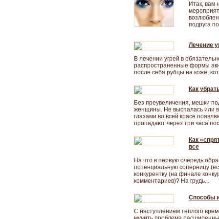
Итак, вам 
мероприяти
возлюблен
подруга по
Лечение у
В лечении угрей в обязатель
распространенные формы акне
после себя рубцы на коже, ко
Как убрат
Без преувеличения, мешки по
женщины. Не выспалась или в
глазами во всей красе появляю
пропадают через три часа пос
Как «спря
все
На что в первую очередь об
потенциальную соперницу (ес
конкурентку (на финале конку
комментариев)? На грудь...
Способы и
С наступлением теплого врем
мучить проблема расширенных