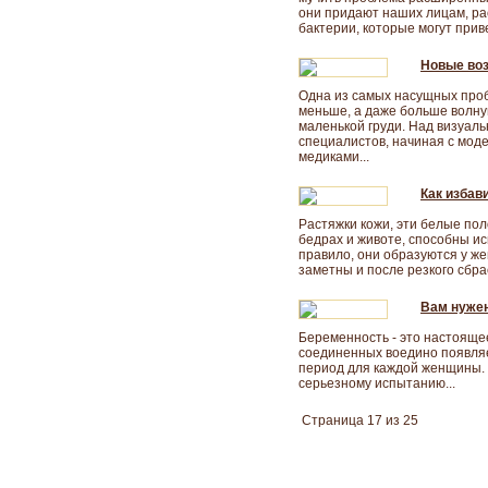
они придают наших лицам, р
бактерии, которые могут прив
Новые воз
Одна из самых насущных проб
меньше, а даже больше волн
маленькой груди. Над визуал
специалистов, начиная с мод
медиками...
Как избав
Растяжки кожи, эти белые по
бедрах и животе, способны и
правило, они образуются у ж
заметны и после резкого сбра
Вам нуже
Беременность - это настоящее
соединенных воедино появляе
период для каждой женщины. 
серьезному испытанию...
Страница 17 из 25