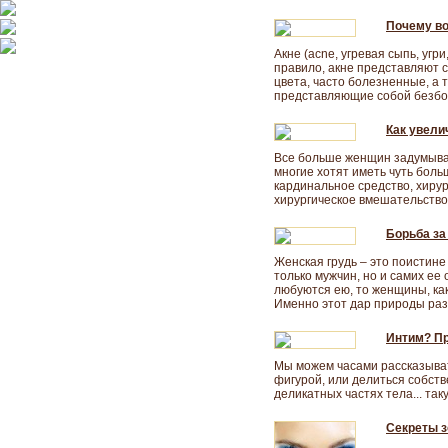
Почему в
Акне (acne, угревая сыпь, угр
правило, акне представляют 
цвета, часто болезненные, а
представляющие собой безбол
Как увели
Все больше женщин задумывае
многие хотят иметь чуть больш
кардинальное средство, хиру
хирургическое вмешательство
Борьба за
Женская грудь – это поистин
только мужчин, но и самих ее
любуются ею, то женщины, как
Именно этот дар природы раз
Интим? Пр
Мы можем часами рассказывать
фигурой, или делиться собств
деликатных частях тела... так
Секреты з