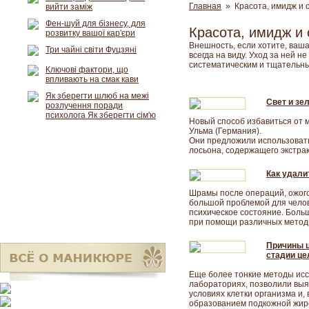
Главная
» Красота, имидж и 
вийти заміж
Фен-шуй для бізнесу, для
Красота, имидж и 
розвитку вашої кар'єри
Внешность, если хотите, ваша
Три чайні світи Фуцзяні
всегда на виду. Уход за ней н
систематическим и тщательны
Ключові фактори, що
впливають на смак кави
Як зберегти шлюб на межі
Свет и зе
розлучення поради
психолога Як зберегти сім'ю
Новый способ избавиться от 
Ульма (Германия).
Они предложили использоват
лосьона, содержащего экстракт
Как удал
Шрамы после операций, ожого
большой проблемой для челов
психическое состояние. Боль
при помощи различных методик
Причины ц
стадии ц
Еще более тонкие методы исс
лабораториях, позволили выя
условиях клетки организма и,
образованием подкожной жиров