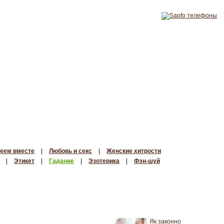
еем вместе
|
Любовь и секс
|
Женские хитрости
|
Этикет
|
Гадание
|
Эзотерика
|
Фэн-шуй
Як законно