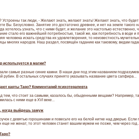
ть? Устроены так люди, - Желают знать, желают знать! Желают знать, что буде
те Вы. Безусловно. Занятие это достаточно древнее, и нет на земле такого н
а хотелось узнать, что с ними будет, и желание это настолько естественно, ч
ание стало его важнейшей потребностью, такой же, как потребность в воде и 
яя человека искать средства их удовлетворения, то неизвестность мучительна
ицы многих народов. Наш раздел, посвящён гаданию как таковому, видам гадан
р используется в магии?
али самые разные синие камни. В наши дни под этим названием подразумев
 рубин. В остальных случаях принято указывать название цвета сапфира...
ают карты Таро? Комментарий психотерапевта
д тем, что стоит за самыми, казалось бы, обыденными вещами? Например, та
илась с ними еще в XVI веке...
ь, когда выйдешь замуж
ручок с девятью горошинами и повесьте его на белой нитке над дверью. Если 
 еще не женат, то этот человек станет вашим мужем не позже, чем через год..
 Таро?