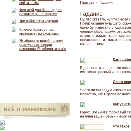
Главная
» Гадание
вийти заміж
Фен-шуй для бізнесу, для
Гадание
розвитку вашої кар'єри
Ну, что сказать, ну что сказа
Три чайні світи Фуцзяні
Предсказание будущего, скаже
было бы известно. Людям всегд
Ключові фактори, що
человек обрел разум, это жел
впливають на смак кави
жажды страдает тело, заставл
неизвестности, гласят послов
Як зберегти шлюб на межі
связано с ним
розлучення поради
психолога Як зберегти сім'ю
Как сапфи
В древности сапфирами назыв
исключая красный и оранжевый
О чем вещ
Часто ли мы задумываемся на
Известно, что Европа познаком
Как узнат
Горох. Возьмите гороховый ст
не член вашей семьи и если он
Что такое