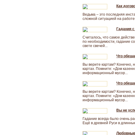
Как догов
Ведьма – это последняя инст
сложной ситуацией на работе.
Гадания с
Считалось, что самое действе
по необходимости, гадание со
свете свечей...
Что обеща
Вы верите картам? Конечно, не
картах. Помните: «Дом казенн
информационный мусор...
Что обеща
Вы верите картам? Конечно, не
картах. Помните: «Дом казенн
информационный мусор...
Вы не усп
Гадание всегда было очень ра
Ещё в древней Руси в длинные
Любовные 