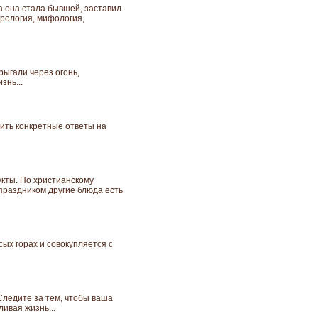
а она стала бывшей, заставил
трология, мифология,
рыгали через огонь,
знь...
чить конкретные ответы на
укты. По христианскому
праздником другие блюда есть
сых горах и совокупляется с
Следите за тем, чтобы ваша
ливая жизнь...