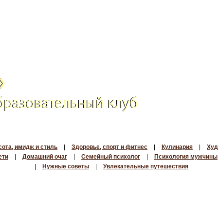
сота, имидж и стиль
|
Здоровье, спорт и фитнес
|
Кулинария
|
Худ
ети
|
Домашний очаг
|
Семейный психолог
|
Психология мужчины
|
Нужные советы
|
Увлекательные путешествия