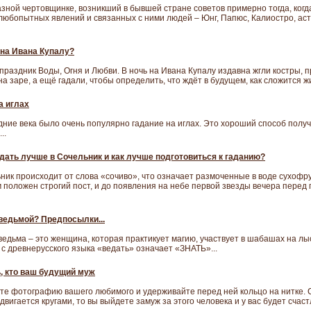
зной чертовщинке, возникший в бывшей стране советов примерно тогда, когд
 любопытных явлений и связанных с ними людей – Юнг, Папюс, Калиостро, ас
на Ивана Купалу?
 праздник Воды, Огня и Любви. В ночь на Ивана Купалу издавна жгли костры, п
 заре, а ещё гадали, чтобы определить, что ждёт в будущем, как сложится жи
а иглах
дние века было очень популярно гадание на иглах. Это хороший способ полу
..
дать лучше в Сочельник и как лучше подготовиться к гаданию?
ник происходит от слова «сочиво», что означает размоченные в воде сухофр
положен строгий пост, и до появления на небе первой звезды вечера перед 
 ведьмой? Предпосылки...
 ведьма – это женщина, которая практикует магию, участвует в шабашах на лы
с древнерусского языка «ведать» означает «ЗНАТЬ»...
ь, кто ваш будущий муж
те фотографию вашего любимого и удерживайте перед ней кольцо на нитке. 
двигается кругами, то вы выйдете замуж за этого человека и у вас будет счаст