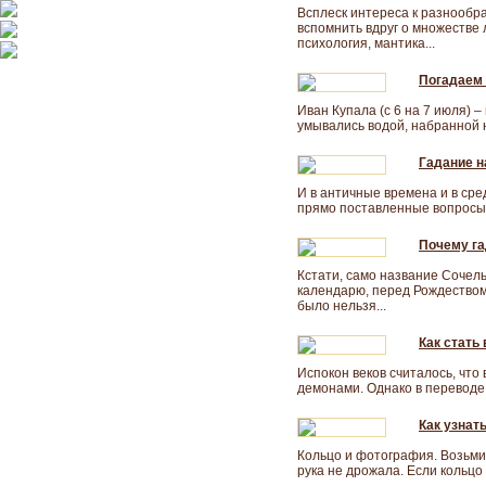
Всплеск интереса к разнообра
вспомнить вдруг о множестве
психология, мантика...
Погадаем 
Иван Купала (с 6 на 7 июля) –
умывались водой, набранной на
Гадание н
И в античные времена и в сре
прямо поставленные вопросы.
Почему га
Кстати, само название Сочель
календарю, перед Рождеством 
было нельзя...
Как стать
Испокон веков считалось, что
демонами. Однако в переводе 
Как узнат
Кольцо и фотография. Возьми
рука не дрожала. Если кольцо 