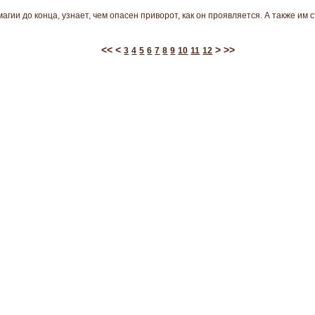
 магии до конца, узнает, чем опасен приворот, как он проявляется. А также им
<<
<
>
>>
3
4
5
6
7
8
9
10
11
12