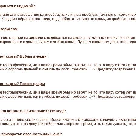
ориться с ведьмой?
анция для разрешения разнообразных личных проблем, начиная от семейных
 К ведьме обращаются тогда, когда обратиться уже не к кому, испробованы все
 зеркалом
нное гадание на зеркале совершается на дворе при лунном сиянии, во время
вершалось и в доме, причем в любое время. Лучшим временем для этого гада
ют карты? Бубны и черви
 географическим, им в наше время обычно верят, не то, что пару сотен лет н
ый с дорогою дальней и любовь до доски гробовой…»? Предвижу возражения -
ют карты? Пики и трефы
 географическим, им в наше время обычно верят, не то, что пару сотен лет н
ый с дорогою дальней и любовь до доски гробовой…»? Предвижу возражения -
ели погадать в Сочельник? Не беда!
спространено среди славян. Им занимались как знахари, колдуны и кудесники
 зимние вечера девушки собирались, коротая время, и пытались узнать, что ж
привороты: опасность или шанс?