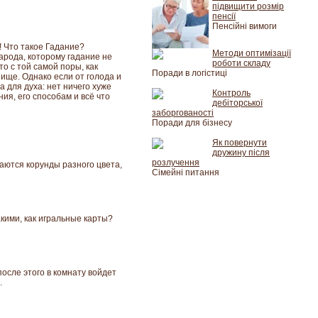
підвищити розмір
пенсії
Пенсійні вимоги
т! Что такое Гадание?
Методи оптимізації
арода, которому гадание не
роботи складу
то c той самой поры, как
Поради в логістиці
пище. Однако если от голода и
 для духа: нет ничего хуже
Контроль
ия, его способам и всё что
дебіторської
заборгованості
Поради для бізнесу
Як повернути
дружину після
розлучення
аются корунды разного цвета,
Сімейні питання
кими, как игральные карты?
после этого в комнату войдет
.