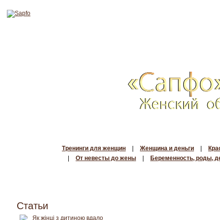
Тренинги для женщин
|
Женщина и деньги
|
Кра
|
От невесты до жены
|
Беременность, роды, д
Статьи
Як жінці з дитиною вдало