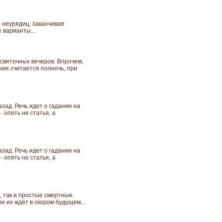
 неурядиц, заканчивая
 варианты...
 святочных вечеров. Впрочем,
ния считается полночь, при
азад. Речь идет о гадании на
 опять не статья, а
азад. Речь идет о гадании на
 опять не статья, а
, так и простые смертные.
е их ждёт в скором будущем...