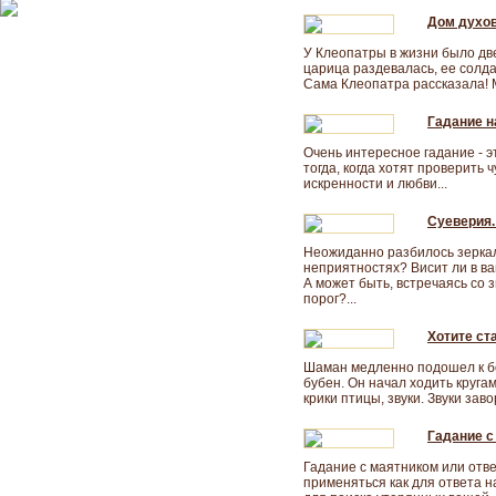
Дом духов
У Клеопатры в жизни было две
царица раздевалась, ее солд
Сама Клеопатра рассказала! М
Гадание н
Очень интересное гадание - э
тогда, когда хотят проверить 
искренности и любви...
Суеверия.
Неожиданно разбилось зеркал
неприятностях? Висит ли в в
А может быть, встречаясь со 
порог?...
Хотите ст
Шаман медленно подошел к бо
бубен. Он начал ходить круга
крики птицы, звуки. Звуки зав
Гадание с
Гадание с маятником или отв
применяться как для ответа 