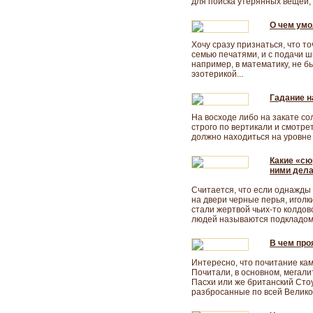
для поиска утерянных вещей, 
О чем умо
Хочу сразу признаться, что т
семью печатями, и с подачи ш
например, в математику, не бы
эзотерикой...
Гадание н
Ha восходе либо на закате со
строго по вертикали и смотре
должно находиться на уровне г
Какие «сю
ними дел
Считается, что если однажды 
на двери черные перья, иголки
стали жертвой чьих-то колдов
людей называются подкладом.
В чем про
Интересно, что почитание ка
Почитали, в основном, мегали
Пасхи или же британский Сто
разбросанные по всей Велико