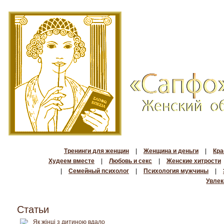
Тренинги для женщин
|
Женщина и деньги
|
Кра
Худеем вместе
|
Любовь и секс
|
Женские хитрости
|
Семейный психолог
|
Психология мужчины
|
Увлек
Статьи
Як жінці з дитиною вдало