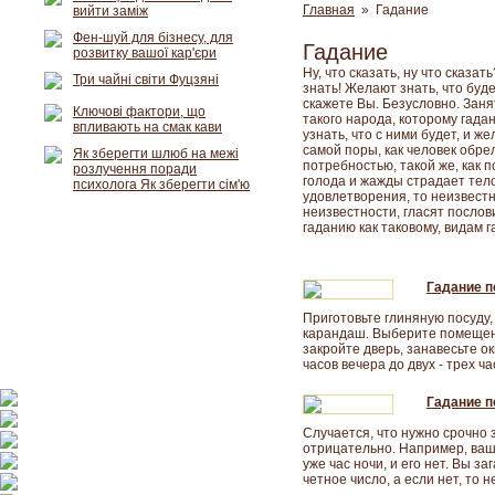
Главная
» Гадание
вийти заміж
Фен-шуй для бізнесу, для
Гадание
розвитку вашої кар'єри
Ну, что сказать, ну что сказа
Три чайні світи Фуцзяні
знать! Желают знать, что буд
скажете Вы. Безусловно. Заня
Ключові фактори, що
такого народа, которому гада
впливають на смак кави
узнать, что с ними будет, и ж
самой поры, как человек обре
Як зберегти шлюб на межі
потребностью, такой же, как п
розлучення поради
голода и жажды страдает тело
психолога Як зберегти сім'ю
удовлетворения, то неизвестн
неизвестности, гласят посло
гаданию как таковому, видам г
Гадание п
Приготовьте глиняную посуду,
карандаш. Выберите помещени
закройте дверь, занавесьте ок
часов вечера до двух - трех час
Гадание п
Случается, что нужно срочно 
отрицательно. Например, ваш 
уже час ночи, и его нет. Вы з
четное число, а если нет, то н