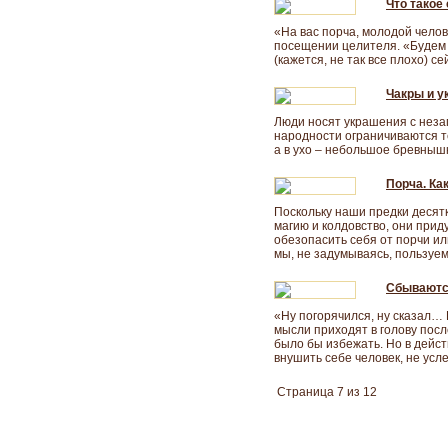
Что такое
«На вас порча, молодой челов
посещении целителя. «Будем 
(кажется, не так все плохо) се
Чакры и у
Люди носят украшения с неза
народности ограничиваются тем
а в ухо – небольшое бревнышк
Порча. Ка
Поскольку наши предки десятк
магию и колдовство, они прид
обезопасить себя от порчи ил
мы, не задумываясь, пользуемс
Сбываютс
«Ну погорячился, ну сказал…
мысли приходят в голову пос
было бы избежать. Но в дейст
внушить себе человек, не усл
Страница 7 из 12