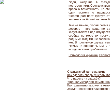
люди, живущие в гражда
посторонними. Соответственн
право о возможности не сви
один момент о наследст
"неофициального" супруга о
является любимый человек б
Тем не менее, любая семья д
доверие - это когда не за
задумываются над имуществ
сообща по мере их поступл
родными людьми, не зависимо
нет. В противном случае, се
любым (и официальным, и гр
юридическими проблемами.
Психология мужчины
Как пог
Статьи этой же тематики:
Как сделать свадьбу незабыв
Что надеть на свадьбу?
Украшаем свадебные машин
Как правильно закончить отн
Замуж: невтерпеж или потер