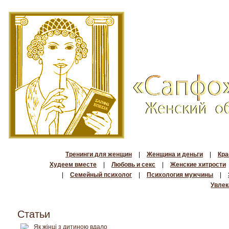
Тренинги для женщин
|
Женщина и деньги
|
Кра
Худеем вместе
|
Любовь и секс
|
Женские хитрости
|
Семейный психолог
|
Психология мужчины
|
Увлек
Статьи
Як жінці з дитиною вдало