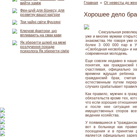
Главная
»
От невесты до же
вийти заміж
Фен-шуй для бізнесу, для
Хорошее дело бра
розвитку вашої кар'єри
Три чайні світи Фуцзяні
Ключові фактори, що
Сексуальная революци
впливають на смак кави
уже и многие мужики открыто
знакомства. Не говоря уже 
Як зберегти шлюб на межі
более 3 000 000 пар в Ук
розлучення поради
«Свободная несвобода» и ник
психолога Як зберегти сім'ю
современная молодежь.
Еще совсем недавно в нашей
понятия, как гражданский
счастливая, официально за
времени ждущая ребенка.
гражданский брак, счит
естественным путем перер
случаях срабатывает правило:
Как правило, мужчин в граж
обязательств кроме тех, кот
что если хорошие отношения
и после нее ситуация не
имущественных споров все
ведении хозяйства.
У появившиеся в "граждански
вот в больнице как прави
посещения и в принятии р
является официально зареги