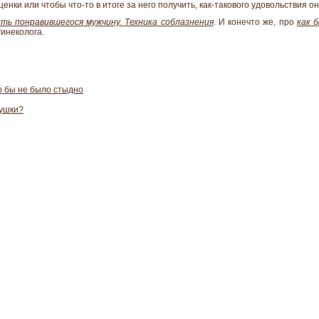
нки или чтобы что-то в итоге за него получить, как-такового удовольствия о
ить понравившегося мужчину. Техника соблазнения
. И конечто же, про
как 
гинеколога.
о бы не было стыдно
рушки?