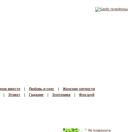
еем вместе
|
Любовь и секс
|
Женские хитрости
|
Этикет
|
Гадание
|
Эзотерика
|
Фэн-шуй
Як повернути