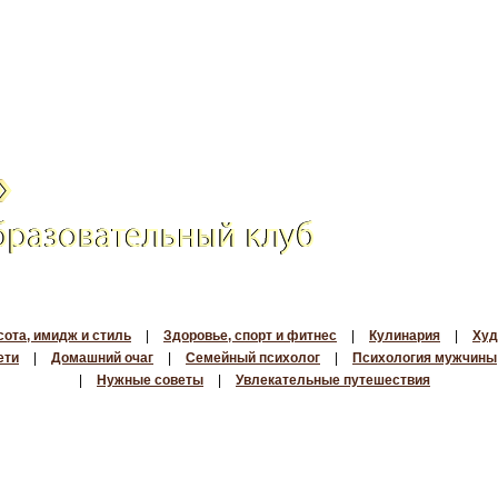
сота, имидж и стиль
|
Здоровье, спорт и фитнес
|
Кулинария
|
Худ
ети
|
Домашний очаг
|
Семейный психолог
|
Психология мужчины
|
Нужные советы
|
Увлекательные путешествия