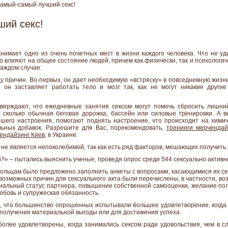
мый-самый лучший секс!
ий секс!
анимает одно из очень почетных мест в жизни каждого человека. Что не уд
 влияют на общее состояние людей, причем как физически, так и психологи
каждом случае.
у причин. Во-первых, он дает необходимую «встряску» в повседневную жизн
, он заставляет работать тело и мозг так, как не могут никакие друг
верждают, что ежедневные занятия сексом могут помочь сбросить лишний 
й, сколько обычная беговая дорожка, бассейн или силовые тренировки. А
шего настроения, помогают поднять настроение, что происходит на хими
льных добавок. Разрешите для Вас, порекомендовать,
тренинги мерчендай
ендайзинг Киев
, в Украине.
 не является непоколебимой, так как есть ряд факторов, мешающих получить
?» – пытались выяснить ученые, проведя опрос среди 544 сексуально актив
вольцам было предложено заполнить анкеты с вопросами, касающимися их се
возможных причин для сексуального акта были перечислены, в частности, воз
циальный статус партнера, повышение собственной самооценки, желание полу
юбовь и супружеская обязанность.
и, что большинство опрошенных испытывали большее удовлетворение, когда
ди получения материальной выгоды или для достижения успеха.
олее удовлетворены, когда занимались сексом ради удовольствия, чем в сл