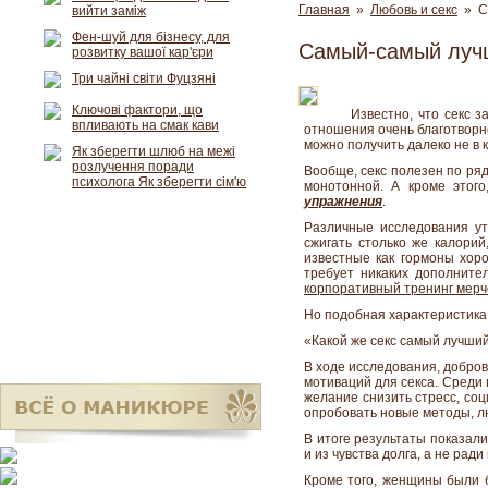
Главная
»
Любовь и секс
» Са
вийти заміж
Фен-шуй для бізнесу, для
Самый-самый лучш
розвитку вашої кар'єри
Три чайні світи Фуцзяні
Ключові фактори, що
Известно, что секс з
впливають на смак кави
отношения очень благотворно
можно получить далеко не в 
Як зберегти шлюб на межі
розлучення поради
Вообще, секс полезен по ряд
психолога Як зберегти сім'ю
монотонной. А кроме этого
упражнения
.
Различные исследования ут
сжигать столько же калори
известные как гормоны хоро
требует никаких дополните
корпоративный тренинг мерч
Но подобная характеристика
«Какой же секс самый лучший
В ходе исследования, добро
мотиваций для секса. Среди 
желание снизить стресс, со
опробовать новые методы, л
В итоге результаты показал
и из чувства долга, а не ра
Кроме того, женщины были б