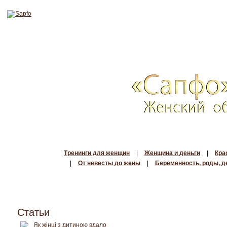
Тренинги для женщин
|
Женщина и деньги
|
Кра
|
От невесты до жены
|
Беременность, роды, д
Статьи
Як жінці з дитиною вдало