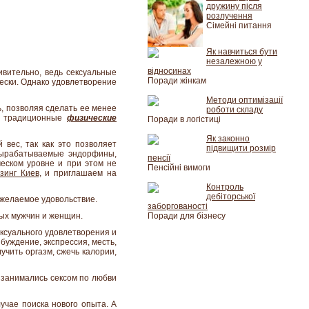
дружину після
розлучення
Сімейні питання
Як навчиться бути
незалежною у
відносинах
ивительно, ведь сексуальные
Поради жінкам
чески. Однако удовлетворение
Методи оптимізації
ь, позволяя сделать ее менее
роботи складу
ие традиционные
физические
Поради в логістиці
Як законно
вес, так как это позволяет
підвищити розмір
 вырабатываемые эндорфины,
пенсії
ческом уровне и при этом не
Пенсійні вимоги
зинг Киев
, и приглашаем на
Контроль
дебіторської
 желаемое удовольствие.
заборгованості
ных мужчин и женщин.
Поради для бізнесу
ксуального удовлетворения и
буждение, экспрессия, месть,
чить оргазм, сжечь калории,
 занимались сексом по любви
учае поиска нового опыта. А