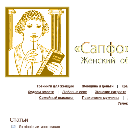
Тренинги для женщин
|
Женщина и деньги
|
Кра
Худеем вместе
|
Любовь и секс
|
Женские хитрости
|
Семейный психолог
|
Психология мужчины
|
Увлек
Статьи
Як жінці з дитиною вдало