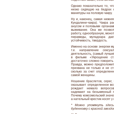
Однако показательно то, чт
низко сидящую на бедрах о
манипуры на половую чакру.
Ну и, наконец, самая нижня
Кундалини-чакра). Чакра р
анусом и половыми органами
выживание. Она же позвол
работу, однообразную, моно
пирамиды, муладхара дае
устойчивость, твердость.
Именно на основе энергии м
т.е. направление сексу
деятельность, (самый лучши
в фильме «Укрощение ст
достаточно сложно говорить
Правда, можно предположить
призвана не только и не ст
сколько за счет определен
самой женщины.
Ношение браслетов, серег, 
оказывает определенное воз
рождает немало вопросов
надевают на безымянный п
Почему комсомольский значок
а нательный крестик носят у в
* Можно упомянуть здес
буденновку с красной звездо