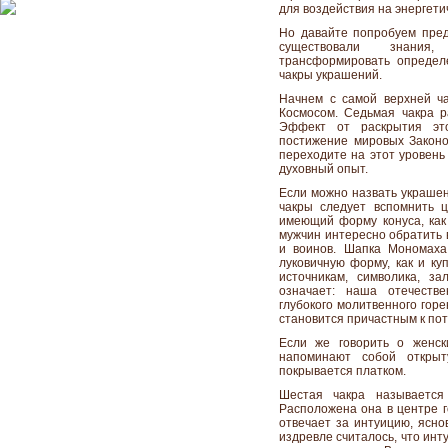
для воздействия на энергети
Но давайте попробуем пред
существовали знания
трансформировать определ
чакры украшений.
Начнем с самой верхней 
Космосом. Седьмая чакра р
Эффект от раскрытия это
постижение мировых Законов
переходите на этот уровень
духовный опыт.
Если можно назвать украшен
чакры следует вспомнить ц
имеющий форму конуса, как 
мужчин интересно обратить 
и воинов. Шапка Мономаха,
луковичную форму, как и ку
источникам, символика, з
означает: наша отечеств
глубокого молитвенного гор
становится причастным к пот
Если же говорить о женск
напоминают собой открыт
покрывается платком.
Шестая чакра называетс
Расположена она в центре г
отвечает за интуицию, ясно
издревле считалось, что инт