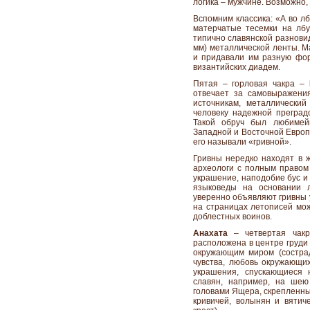
логика – мужчине. Возможно,
Вспомним классика: «А во лб
матерчатые тесемки на лбу
типично славянской разновид
мм) металлической ленты. М
и придавали им разную форм
византийских диадем.
Пятая – горловая чакра –
отвечает за самовыражени
источникам, металлически
человеку надежной преград
Такой обруч был любиме
Западной и Восточной Европы
его называли «гривной».
Гривны нередко находят в ж
археологи с полным правом 
украшение, наподобие бус и 
языковеды на основании л
уверенно объявляют гривны 
на страницах летописей мож
доблестных воинов.
Анахата
– четвертая чакр
расположена в центре груди 
окружающим миром (состра
чувства, любовь окружающих 
украшения, спускающиеся 
славян, например, на шею
головами Ящера, скрепленны
кривичей, волынян и вятич