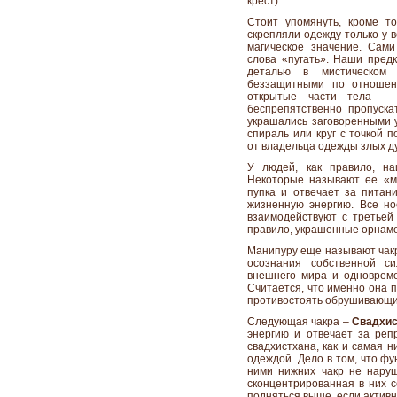
крест).
Стоит упомянуть, кроме то
скрепляли одежду только у в
магическое значение. Сами
слова «пугать». Наши пред
деталью в мистическом
беззащитными по отношен
открытые части тела –
беспрепятственно пропускат
украшались заговоренными у
спираль или круг с точкой п
от владельца одежды злых ду
У людей, как правило, н
Некоторые называют ее «м
пупка и отвечает за питани
жизненную энергию. Все но
взаимодействуют с третьей 
правило, украшенные орнаме
Манипуру еще называют чакро
осознания собственной си
внешнего мира и одновреме
Считается, что именно она 
противостоять обрушивающим
Следующая чакра –
Свадхис
энергию и отвечает за реп
свадхистхана, как и самая н
одеждой. Дело в том, что ф
ними нижних чакр не наруш
сконцентрированная в них с
подняться выше, если активн