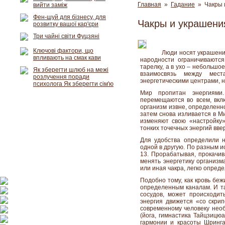
Главная
»
Гадание
» Чакры и
вийти заміж
Фен-шуй для бізнесу, для
Чакры и украшени
розвитку вашої кар'єри
Три чайні світи Фуцзяні
Ключові фактори, що
Люди носят украшени
впливають на смак кави
народности ограничиваются
тарелку, а в ухо – небольшо
Як зберегти шлюб на межі
взаимосвязь между мест
розлучення поради
энергетическими центрами, 
психолога Як зберегти сім'ю
Мир пропитан энергиями
перемещаются во всем, вклю
организм извне, определенно
затем снова изливается в Ми
изменяют свою «настройку»
тонких точечных энергий ввер
Для удобства определили не
одной в другую. По разным ис
13. Прорабатывая, прокачив
менять энергетику организм
или иная чакра, легко опред
Подобно тому, как кровь беж
определенным каналам. И та
сосудов, может происходить
энергия движется «со скрип
современному человеку необ
(йога, гимнастика Тайцзицю
гармонии и красоты Шринга