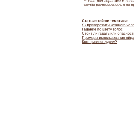
** Еще раз вернемся к сов
звезда располагалась и на пр
Статьи этой же тематики:
Як приворожити коханого чоло
Гадание по цвету волос
Стоит ли гадать или опасност
Примеры использования яйца
Как привлечь удачу?