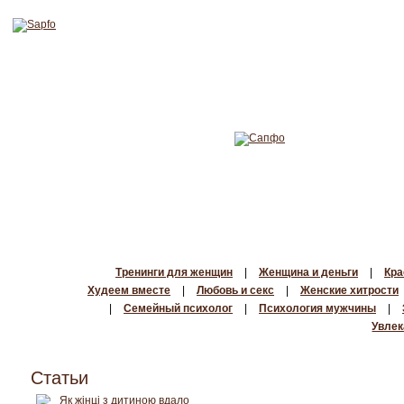
Тренинги для женщин
|
Женщина и деньги
|
Кра
Худеем вместе
|
Любовь и секс
|
Женские хитрости
|
Семейный психолог
|
Психология мужчины
|
Увлек
Статьи
Як жінці з дитиною вдало