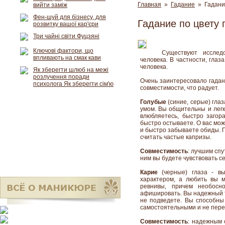
Главная
»
Гадание
» Гадание
вийти заміж
Фен-шуй для бізнесу, для
Гадание по цвету 
розвитку вашої кар'єри
Три чайні світи Фуцзяні
Ключові фактори, що
Существуют исслед
впливають на смак кави
человека. В частности, глаз
человека.
Як зберегти шлюб на межі
розлучення поради
Очень заинтересовало гадан
психолога Як зберегти сім'ю
совместимости, что радует.
Голубые
(синие, серые) гла
умом. Вы общительны и легк
влюбляетесь, быстро загор
быстро остываете. О вас мож
и быстро забываете обиды. 
считать частые капризы.
Совместимость
: лучшим спу
ним вы будете чувствовать с
Карие
(черные) глаза - в
характером, а любить вы 
ревнивы, причем необосно
афишировать. Вы надежный т
не подведете. Вы способны 
самостоятельными и не пере
Совместимость
: надежным 