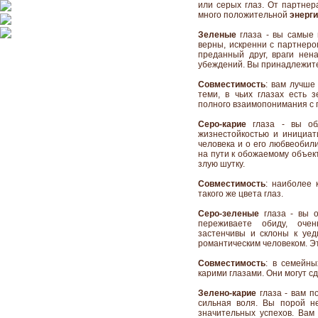
или серых глаз. От партнер
много положительной
энерг
Зеленые
глаза - вы самые 
верны, искренни с партнеро
преданный друг, враги нен
убеждений. Вы принадлежите
Совместимость
: вам лучше
теми, в чьих глазах есть 
полного взаимопонимания с 
Серо-карие
глаза - вы обл
жизнестойкостью и инициати
человека и о его любвеобили
на пути к обожаемому объек
злую шутку.
Совместимость
: наиболее 
такого же цвета глаз.
Серо-зеленые
глаза - вы о
переживаете обиду, оче
застенчивы и склоны к уед
романтическим человеком. Эт
Совместимость
: в семейн
карими глазами. Они могут с
Зелено-карие
глаза - вам п
сильная воля. Вы порой не
значительных успехов. Вам