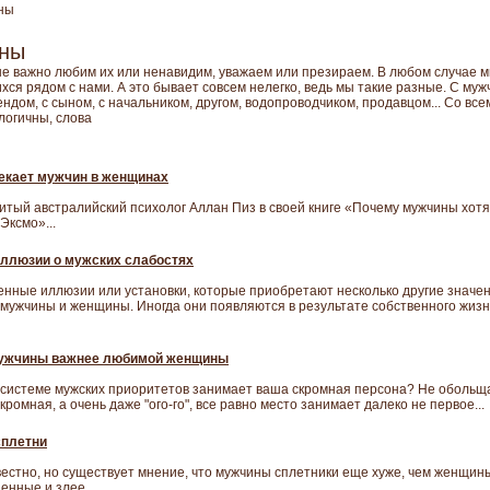
ны
ины
 не важно любим их или ненавидим, уважаем или презираем. В любом случае 
ся рядом с нами. А это бывает совсем нелегко, ведь мы такие разные. C муж
ндом, с сыном, с начальником, другом, водопроводчиком, продавцом... Со все
логичны, слова
екает мужчин в женщинах
итый австралийский психолог Аллан Пиз в своей книге «Почему мужчины хотя
Эксмо»...
ллюзии о мужских слабостях
енные иллюзии или установки, которые приобретают несколько другие значени
мужчины и женщины. Иногда они появляются в результате собственного жизне
мужчины важнее любимой женщины
в системе мужских приоритетов занимает ваша скромная персона? Не обольща
ромная, а очень даже "ого-го", все равно место занимает далеко не первое...
сплетни
естно, но существует мнение, что мужчины сплетники еще хуже, чем женщины,
енные и злее...