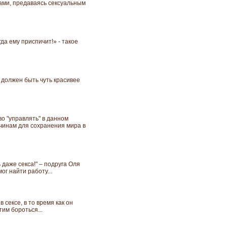
хами, предаваясь сексуальным
да ему приспичит!» - такое
должен быть чуть красивее
во "управлять" в данном
жчинам для сохранения мира в
ь даже секса!" – подруга Оля
ог найти работу...
сексе, в то время как он
тим бороться...