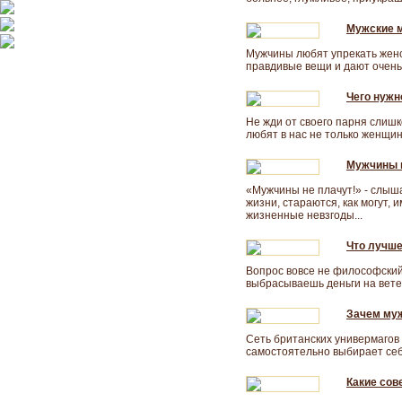
Мужские 
Мужчины любят упрекать женск
правдивые вещи и дают очень 
Чего нужн
Не жди от своего парня слиш
любят в нас не только женщин
Мужчины н
«Мужчины не плачут!» - слыша
жизни, стараются, как могут, 
жизненные невзгоды...
Что лучше
Вопрос вовсе не философский,
выбрасываешь деньги на ветер
Зачем муж
Сеть британских универмагов
самостоятельно выбирает себе
Какие сов