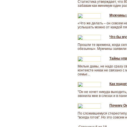
Статистика утверждает, что 8
забавам как минимум один раз
Мужчины 
«Что же делать – он совсем н
услышать можно от каждой 
Что бы му
Прошли те времена, когда си
обезьяны». Мужчины заявили 
Тайны уп
Милые дамы, не надо сразу св
контексте никак не связано с
семье...
Как подня
"Он не хочет никуда выходить, 
звонила мне в слезах и в пан
Почему Он
По сложившемуся стереотипу, 
"всегда готов". Но это совсем 