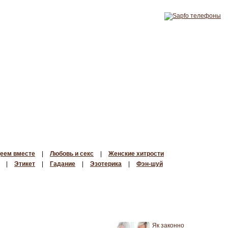
еем вместе
|
Любовь и секс
|
Женские хитрости
|
Этикет
|
Гадание
|
Эзотерика
|
Фэн-шуй
Як законно