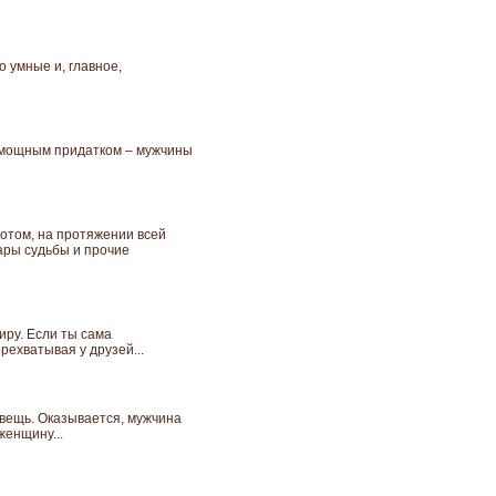
о умные и, главное,
помощным придатком – мужчины
потом, на протяжении всей
дары судьбы и прочие
иру. Если ты сама
рехватывая у друзей...
вещь. Оказывается, мужчина
женщину...