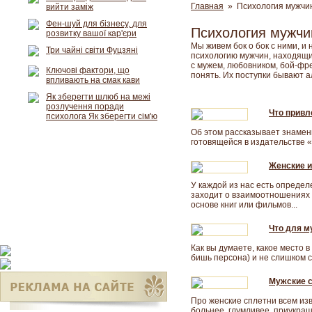
Главная
» Психология мужчи
вийти заміж
Фен-шуй для бізнесу, для
Психология мужч
розвитку вашої кар'єри
Мы живем бок о бок с ними, и
Три чайні світи Фуцзяні
психологию мужчин, находящих
с мужем, любовником, бой-фре
Ключові фактори, що
понять. Их поступки бывают а
впливають на смак кави
Як зберегти шлюб на межі
розлучення поради
Что привл
психолога Як зберегти сім'ю
Об этом рассказывает знамен
готовящейся в издательстве «
Женские и
У каждой из нас есть определ
заходит о взаимоотношениях 
основе книг или фильмов...
Что для 
Как вы думаете, какое место 
бишь персона) и не слишком ск
Мужские 
Про женские сплетни всем изв
больнее, глумливее, приукраш