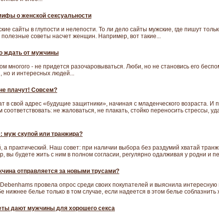
мифы о женской сексуальности
ие сайты в глупости и нелепости. То ли дело сайты мужские, где пишут тольк
полезные советы насчет женщин. Например, вот такие...
о ждать от мужчины
ком многого - не придется разочаровываться. Люби, но не становись его бес
, но и интересных людей...
е плачут! Совсем?
т в свой адрес «будущие защитники», начиная с младенческого возраста. И 
им соответствовать: не жаловаться, не плакать, стойко переносить стрессы, у
: муж скупой или транжира?
 а практический. Наш совет: при наличии выбора без раздумий хватай транж
, вы будете жить с ним в полном согласии, регулярно одалживая у родни и пе
чина отправляется за новыми трусами?
 Debenhams провела опрос среди своих покупателей и выяснила интересную 
 нижнее белье только в том случае, если надеется в этом белье соблазнить 
еты дают мужчины для хорошего секса