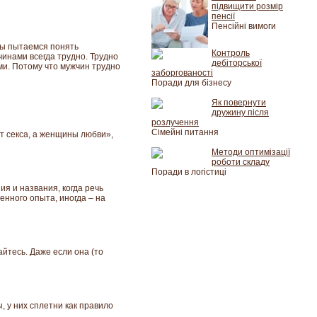
підвищити розмір
пенсії
Пенсійні вимоги
мы пытаемся понять
Контроль
чинами всегда трудно. Трудно
дебіторської
ми. Потому что мужчин трудно
заборгованості
Поради для бізнесу
Як повернути
дружину після
розлучення
Сімейні питання
т секса, а женщины любви»,
Методи оптимізації
роботи складу
Поради в логістиці
я и названия, когда речь
нного опыта, иногда – на
йтесь. Даже если она (то
 у них сплетни как правило