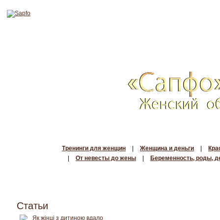
Тренинги для женщин
|
Женщина и деньги
|
Кра
|
От невесты до жены
|
Беременность, роды, д
Статьи
Як жінці з дитиною вдало