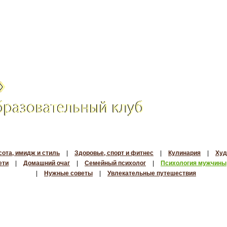
сота, имидж и стиль
|
Здоровье, спорт и фитнес
|
Кулинария
|
Худ
ети
|
Домашний очаг
|
Семейный психолог
|
Психология мужчины
|
Нужные советы
|
Увлекательные путешествия