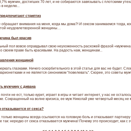
0,7% мужчин, достигших 70 лет, и не собираются завязывать с плотскими уте
 в неделю...
предпочитают стриптиз
е обращает внимания на меня, когда мы дома?! И сексом занимаемся тогда, ког
пятой неудовлетворенной женщины…
жчина был красив
льный пол вовсю оправдывал свою неухоженность расхожей фразой «мужчина 
о своем праве быть красивыми. На радость нам, женщинам...
равления женщиной
еркать глазками. Ничего оскорбительного в этой статье для вас не будет. Сло
 марионетками и не является синонимом "повелевать". Скорее, это советы му
ть мужчину с дивана
почти не ест, только курит, играет в игры и читает интернет, у нас не осталос
ике. Сокращенный на волне кризиса, ее муж Николай уже четвертый месяц не м
 отказывается от секса?
только женщины всегда ссылаются на головную боль и отказывают партнеру в 
не так: нередко от секса отказывается мужчина! Почему это происходит, как с э