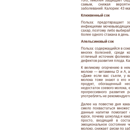
того, ликопен защищает сер
самым, снижая вероятно
заболеваний. Калории: 43 ккал
Клюквенный сок
Польза: предотвращает з
инфекциями мочевыводящих п
сахар, поэтому либо выбирай
более одного стакана в день. 
Апельсиновый сок
Польза: содержащийся в сок
многих болезней, среди к
отличный источник фолиево
дефектов развития плода. Кал
К великому огорчению в нем
молоке — витамины D и A, а 
«Даже если вас съели, у в
молока тоже знают о его н
продукт, обогащенный н
недостаток соевого молока, 
прогрессивного развития 
употреблять не рекомендует
Далее на повестке дня кака
смело похвастаться множес
данные напитки помогают 
курсе, почему шоколад и ка
просто, входящий в соста
эмоциональное состояние че
молоко, снижает риски по з