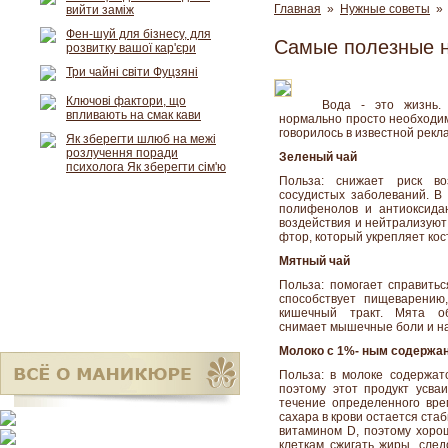
Главная
»
Нужные советы
» 
вийти заміж
Фен-шуй для бізнесу, для
Самые полезные н
розвитку вашої кар'єри
Три чайні світи Фуцзяні
Ключові фактори, що
Вода - это жизнь. 
впливають на смак кави
нормально просто необходимо
говорилось в известной рекла
Як зберегти шлюб на межі
розлучення поради
Зеленый чай
психолога Як зберегти сім'ю
Польза: снижает риск воз
сосудистых заболеваний. В
полифенолов и антиоксида
воздействия и нейтрализуют
фтор, который укрепляет кос
Мятный чай
Польза: помогает справитьс
способствует пищеварению
кишечный тракт. Мята об
снимает мышечные боли и на
Молоко с 1%- ным содержа
Польза: в молоке содержат
поэтому этот продукт усва
течение определенного вре
сахара в крови остается ста
витамином D, поэтому хорош
клеткам сжигать жиры, след