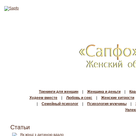
Тренинги для женщин
|
Женщина и деньги
|
Кра
Худеем вместе
|
Любовь и секс
|
Женские хитрости
|
Семейный психолог
|
Психология мужчины
|
Увлек
Статьи
Як жінці з дитиною вдало