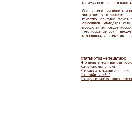
граммах шоколадного напитка
Очень полезным напитком яв
заключается в защите орг
качество присуще томат
ликопинов. Благодаря этим
профилактики сердечнососу
того томатный сок — продук
калорийности продуктов, по 
Статьи этой же тематики:
Что делать, если вас разлюби
Как распознать ложь
Как сделать красивые ресниц
Как любить себя?
Как правильно ухаживать за