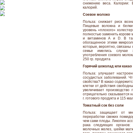
снижению веса. Калории: 
калорий.
Соевое молоко
Польза: снижает риск возн
Пищевые волокна и белки
уровень «плохого» холестер
полностью заменить корове м
и витаминов А и D. В так
обогащенное этими микроэл
которые, вероятно, связаны с
семье имелись случае э
употребления соевого молока
250 гр. продукта
Горячий шоколад или какао
Польза: улучшает настрое
сосудистых заболеваний. Чт
свойства? В какао содержит
клетки от действия свободн
увеличивает производство г
отрицательно сказывается на
г. готового продукта и 115 кк
Томатный сок без соли
Польза: защищает от мн
переработки свежих помидо
чем сами плоды. Ликопен ас
рака следующих органов: 
молочных желез, шейки матк