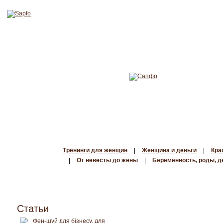
Тренинги для женщин
|
Женщина и деньги
|
Кра
|
От невесты до жены
|
Беременность, роды, д
Статьи
Фен-шуй для бізнесу, для