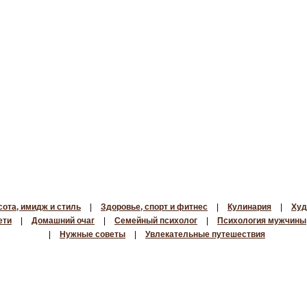
сота, имидж и стиль
|
Здоровье, спорт и фитнес
|
Кулинария
|
Худ
ети
|
Домашний очаг
|
Семейный психолог
|
Психология мужчины
|
Нужные советы
|
Увлекательные путешествия