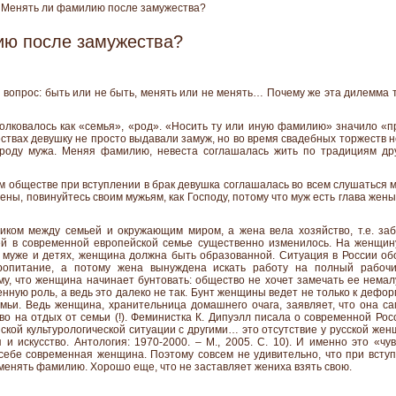
Менять ли фамилию после замужества?
ию после замужества?
 вопрос: быть или не быть, менять или не менять… Почему же эта дилемма 
лковалось как «семья», «род». «Носить ту или иную фамилию» значило «
твах девушку не просто выдавали замуж, но во время свадебных торжеств н
 роду мужа. Меняя фамилию, невеста соглашалась жить по традициям дру
ом обществе при вступлении в брак девушка соглашалась во всем слушаться 
ны, повинуйтесь своим мужьям, как Господу, потому что муж есть глава жены,
иком между семьей и окружающим миром, а жена вела хозяйство, т.е. заб
й в современной европейской семье существенно изменилось. На женщин
 муже и детях, женщина должна быть образованной. Ситуация в России об
ропитание, а потому жена вынуждена искать работу на полный рабоч
му, что женщина начинает бунтовать: общество не хочет замечать ее нема
енную роль, а ведь это далеко не так. Бунт женщины ведет не только к дефо
емьи. Ведь женщина, хранительница домашнего очага, заявляет, что она с
во на отдых от семьи (!). Феминистка К. Дипуэлл писала о современной Рос
ской культурологической ситуации с другими… это отсутствие у русской же
 и искусство. Антология: 1970-2000. – М., 2005. С. 10). И именно это «ч
себе современная женщина. Поэтому совсем не удивительно, что при вст
менять фамилию. Хорошо еще, что не заставляет жениха взять свою.