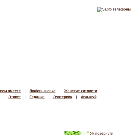
еем вместе
|
Любовь и секс
|
Женские хитрости
|
Этикет
|
Гадание
|
Эзотерика
|
Фэн-шуй
Як повернути