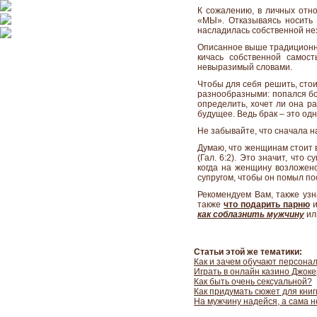
К сожалению, в личных отн
«МЫ». Отказываясь носить 
насладилась собственной не
Описанное выше традиционно
кичась собственной самос
невыразимый словами.
Чтобы для себя решить, сто
разнообразными: попался бо
определить, хочет ли она р
будущее. Ведь брак – это од
Не забывайте, что сначала на
Думаю, что женщинам стоит в
(Гал. 6:2). Это значит, что
когда на женщину возложено
супругом, чтобы он помыл по
Рекомендуем Вам, также уз
также
что подарить
парню
как соблазнить
мужчину
или
Статьи этой же тематики:
Как и зачем обучают персона
Играть в онлайн казино Джоке
Как быть очень сексуальной?
Как придумать сюжет для книги
На мужчину надейся, а сама 