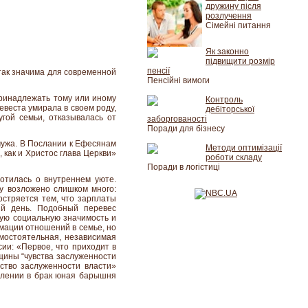
дружину після
розлучення
Сімейні питання
Як законно
підвищити розмір
пенсії
так значима для современной
Пенсійні вимоги
принадлежать тому или иному
Контроль
евеста умирала в своем роду,
дебіторської
гой семьи, отказывалась от
заборгованості
Поради для бізнесу
мужа. В Послании к Ефесянам
Методи оптимізації
 как и Христос глава Церкви»
роботи складу
Поради в логістиці
отилась о внутреннем уюте.
у возложено слишком много:
остряется тем, что зарплаты
ий день. Подобный перевес
лую социальную значимость и
рмации отношений в семье, но
амостоятельная, независимая
сии: «Первое, что приходит в
нщины “чувства заслуженности
увство заслуженности власти»
уплении в брак юная барышня