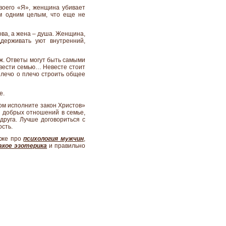
воего «Я», женщина убивает
им одним целым, что еще не
ва, а жена – душа. Женщина,
держивать уют внутренний,
ж. Ответы могут быть самыми
авести семью… Невесте стоит
плечо о плечо строить общее
е.
зом исполните закон Христов»
ом добрых отношений в семье,
друга. Лучше договориться с
ость.
акже про
психология мужчин
,
акое эзотерика
и правильно