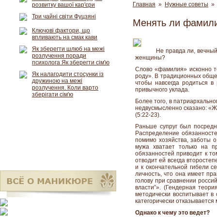
Главная
»
Нужные советы
» 
розвитку вашої кар'єри
Три чайні світи Фуцзяні
Менять ли фамил
Ключові фактори, що
впливають на смак кави
Як зберегти шлюб на межі
Не правда ли, вечный
розлучення поради
женщины?
психолога Як зберегти сім'ю
Слово «фамилия» исконно то
Як налагодити стосунки із
роду». В традиционных общес
дружиною на межі
чтобы навсегда родиться в
розлучення. Коли варто
привычного уклада.
зберігати сім'ю
Более того, в патриархальн
недвусмысленно сказано: «Же
(5:22-23).
Раньше супруг был посредн
Распределение обязанносте
помимо хозяйства, заботы о
мужа хватает только на п
обязанностей приводит к то
отводит ей всегда второстеп
и к окончательной гибели с
личность, что она имеет пра
голову при сравнении россий
власти”». (Гендерная теория
методически воспитывает в 
категорически отказывается 
Однако к чему это ведет?