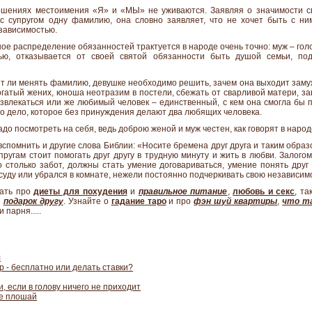
ошениях местоимения «Я» и «МЫ» не уживаются. Заявляя о значимости с
с супругом одну фамилию, она словно заявляет, что не хочет быть с н
зависимостью.
е распределение обязанностей трактуется в народе очень точно: муж – голо
тью, отказывается от своей святой обязанности быть душой семьи, под
ит ли менять фамилию, девушке необходимо решить, зачем она выходит заму
гатый жених, юноша неотразим в постели, сбежать от сварливой матери, з
азвлекаться или же любимый человек – единственный, с кем она смогла бы 
но дело, которое без принуждения делают два любящих человека.
до посмотреть на себя, ведь доброю женой и муж честен, как говорят в народ
спомнить и другие слова Библии: «Носите бремена друг друга и таким обра
 супругам стоит помогать друг другу в трудную минуту и жить в любви. Залог
 столько забот, должны стать умение договариваться, умение понять друг 
суду или убрался в комнате, нежели постоянно подчеркивать свою независим
нать про
диеты для похудения
и
правильное питание
,
любовь и секс
, т
и
подарок другу
. Узнайте о
гадание
таро
и
про
фэн шуй
квартиры
,
что т
 парня.....
л
р - бесплатно или делать ставки?
, если в голову ничего не приходит
не плошай