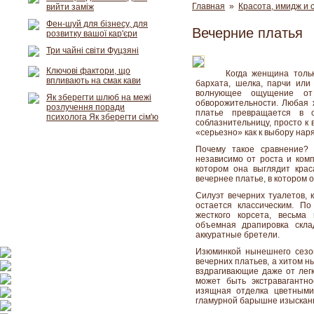
Главная
»
Красота, имидж и 
вийти заміж
Фен-шуй для бізнесу, для
Вечерние платья
розвитку вашої кар'єри
Три чайні світи Фуцзяні
Ключові фактори, що
Когда женщина толь
впливають на смак кави
бархата, шелка, парчи или
волнующее ощущение от 
Як зберегти шлюб на межі
обворожительности. Любая
розлучення поради
платье превращается в с
психолога Як зберегти сім'ю
соблазнительницу, просто к
«серьезно» как к выбору нар
Почему такое сравнение? 
независимо от роста и комп
котором она выглядит кра
вечернее платье, в котором 
Силуэт вечерних туалетов, 
остается классическим. П
жесткого корсета, весьма
объемная драпировка скла
аккуратные бретели.
Изюминкой нынешнего сезо
вечерних платьев, а хитом н
вздрагивающие даже от лег
может быть экстравагантн
изящная отделка цветным
гламурной барышне изыскан