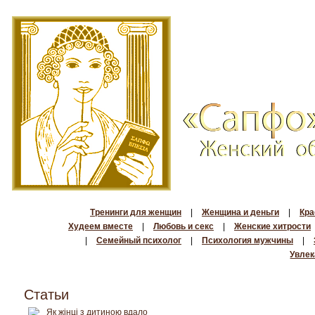
Тренинги для женщин
|
Женщина и деньги
|
Кра
Худеем вместе
|
Любовь и секс
|
Женские хитрости
|
Семейный психолог
|
Психология мужчины
|
Увлек
Статьи
Як жінці з дитиною вдало