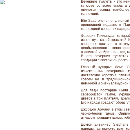
Вечерние туалеты - это не
кутюрье со всего мира, а
является всегда наиболе
коллекций.
Elie Saab очень популярный
прошедшей недавно в Пари
коллекцией вечерних нарядо
Фаворит Голливуда, которы
известную своей красотой 
вечерних платьев в жемчу
необыкновенно женствен
вышивкой из бриллиантов, м
В его вечерних туалетах
традиции с восточной роско
Главный кутюрье Дома Ch
изысканными вечерними 
достаточно короткие плать
совсем не в традиционно
невинной и очень гламурной
Для леди постарше были
серебристой гамме, украш
цветов в тон платьям, драп
Его наряды создают образ у
Джорджо Армани в этом сезо
черно-белой гамме. Ориги
атласом придадут шарм люб
Другой дизайнер Stephane
наряды, где присутствуют к