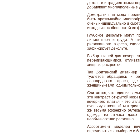
декольте и градиентными пе
добавляют многочисленные у
Демократичная мода предпо
быть чрезвычайно многооб
очень индивидуально и смот
исходя из особенностей ее ф
Глубокое декольте могут 
линию плеч и груди. А чт
рискованного выреза, сде
зафиксирует декольте.
Выбор тканей для вечернего
переливающимися, отливат
хищные расцветки.
Так ,британский дизайнер
туалетов обращаясь к ре
леопардового окраса, где
женщины-вамп, одним только
Считается, что один из сам
это контраст открытой кожи 
вечернего платья - это ат
очень чувственный материал,
же весьма эффектно обтекат
одежда из атласа даже с
необыкновенно роскошно.
Ассортимент моделей веч
определиться с выбором и бл