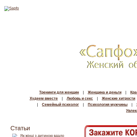
Тренинги для женщин
|
Женщина и деньги
|
Кра
Худеем вместе
|
Любовь и секс
|
Женские хитрости
|
Семейный психолог
|
Психология мужчины
|
Увлек
Статьи
Як жінці з дитиною вдало