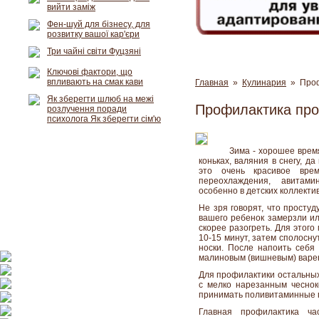
вийти заміж
Фен-шуй для бізнесу, для
розвитку вашої кар'єри
Три чайні світи Фуцзяні
Ключові фактори, що
впливають на смак кави
Главная
»
Кулинария
» Проф
Як зберегти шлюб на межі
Профилактика про
розлучення поради
психолога Як зберегти сім'ю
Зима - хорошее время
коньках, валяния в снегу, д
это очень красивое вре
переохлаждения, авитами
особенно в детских коллектив
Не зря говорят, что простуд
вашего ребенок замерзли ил
скорее разогреть. Для этого
10-15 минут, затем сполосну
носки. После напоить себя
малиновым (вишневым) варе
Для профилактики остальных
с мелко нарезанным чеснок
принимать поливитаминные 
Главная профилактика ч