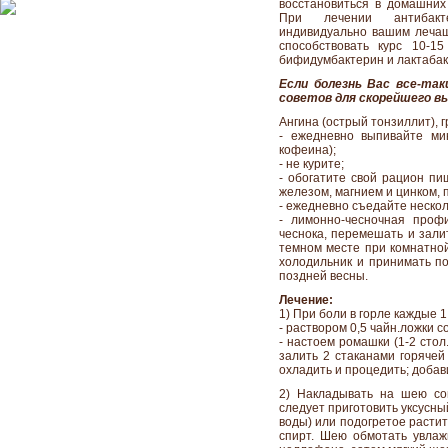
восстановиться в домашних
При лечении антибакте
индивидуально вашим лечащ
способствовать курс 10-1
бифидумбактерин и лактабак
Если болезнь Вас все-так
советов для скорейшего в
Ангина (острый тонзиллит), 
- ежедневно выпивайте ми
кофеина);
- не курите;
- обогатите свой рацион пи
железом, магнием и цинком,
- ежедневно съедайте нескол
- лимонно-чесночная проф
чеснока, перемешать и зали
темном месте при комнатной
холодильник и принимать по
поздней весны.
Лечение:
1) При боли в горле каждые 1
- раствором 0,5 чайн.ложки со
- настоем ромашки (1-2 сто
залить 2 стаканами горячей
охладить и процедить; добави
2) Накладывать на шею со
следует приготовить уксусный
воды) или подогретое растит
спирт. Шею обмотать увлаж