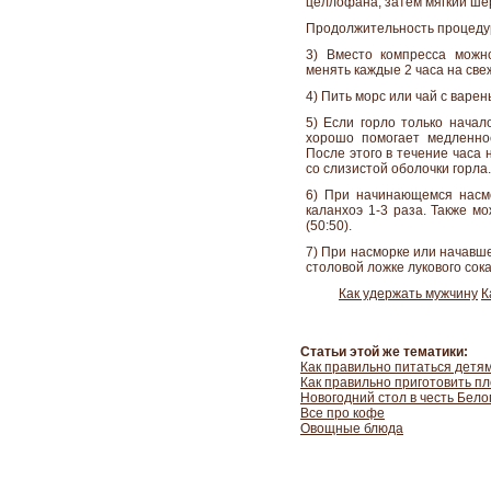
целлофана, затем мягкий ше
Продолжительность процедуры
3) Вместо компресса можн
менять каждые 2 часа на све
4) Пить морс или чай с варен
5) Если горло только начал
хорошо помогает медленно
После этого в течение часа 
со слизистой оболочки горла.
6) При начинающемся насмо
каланхоэ 1-3 раза. Также м
(50:50).
7) При насморке или начавш
столовой ложке лукового сок
Как удержать мужчину
К
Статьи этой же тематики:
Как правильно питаться детя
Как правильно приготовить п
Новогодний стол в честь Бело
Все про кофе
Овощные блюда