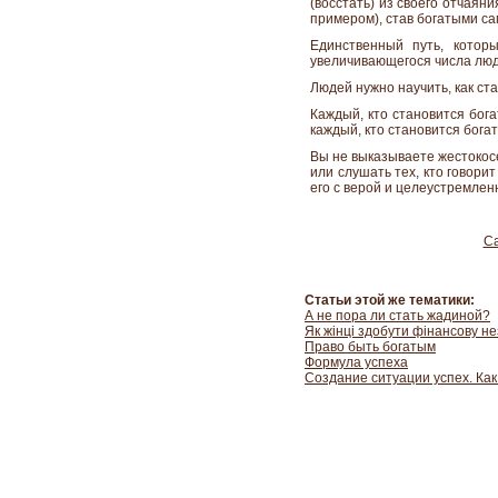
(восстать) из своего отчаян
примером), став богатыми са
Единственный путь, котор
увеличивающегося числа люде
Людей нужно научить, как ста
Каждый, кто становится бога
каждый, кто становится бога
Вы не выказываете жестокосе
или слушать тех, кто говори
его с верой и целеустремле
С
Статьи этой же тематики:
А не пора ли стать жадиной?
Як жінці здобути фінансову не
Право быть богатым
Формула успеха
Создание ситуации успех. Как