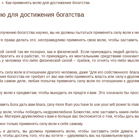
» Как применять волю для достижения богатства
лю для достижения богатства
олучению богатства научно, вы не должны пытаться применять силу воли к че
е права делать это; несправедливо применять свою волю, чтобы заставить 
й силой так же позорно, как и физической. Если принуждать людей делать
братить их в рабство, то принуждать их ментальными средствами означает
 у человека что-либо физической силой – грабеж, то отнять что-либо мысл
.
 силу воли в отношении другого человека, даже "для его собственного блага"
ения богатства не требует от вас как-либо применять власть или силу к друго
На самом деле, любая попытка применить силу воли по отношению к други
 волю к предметам, чтобы вынудить их придти к вам. Это означало бы прос
ть Бога дать вам блага, (any more than you have to use your will power to make 
у воли, чтобы победить недружелюбное Божество, или заставить какие-ли
. Материя дружелюбна к вам и больше вас беспокоится о том, чтобы дать вам
жно только применять силу воли к себе самому.
ть и делать, вы должны применить волю, чтобы заставить себя думать и 
 чтобы достичь того, что вы хотите – удерживать вас на правильном курсе.