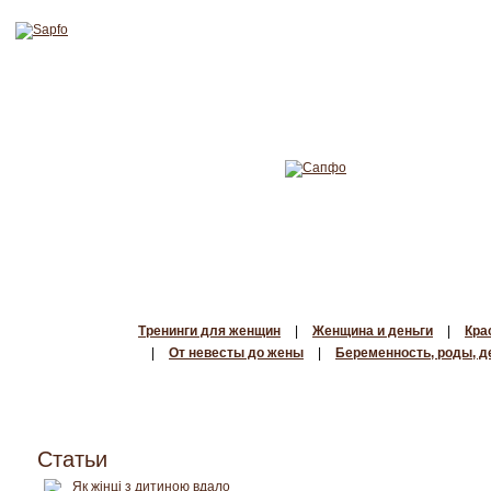
Тренинги для женщин
|
Женщина и деньги
|
Кра
|
От невесты до жены
|
Беременность, роды, д
Статьи
Як жінці з дитиною вдало