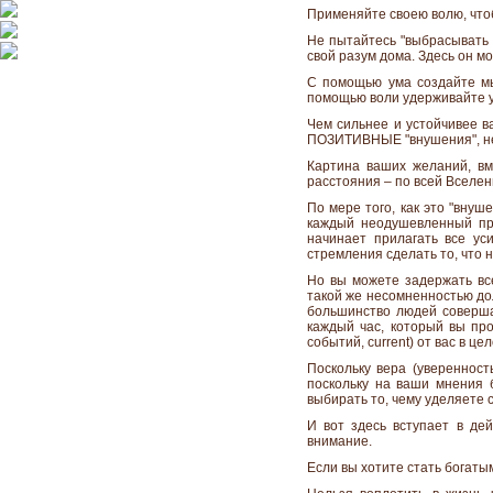
Применяйте своею волю, что
Не пытайтесь "выбрасывать 
свой разум дома. Здесь он м
С помощью ума создайте мы
помощью воли удерживайте у
Чем сильнее и устойчивее в
ПОЗИТИВНЫЕ "внушения", не 
Картина ваших желаний, в
расстояния – по всей Вселен
По мере того, как это "внуш
каждый неодушевленный пре
начинает прилагать все ус
стремления сделать то, что 
Но вы можете задержать вс
такой же несомненностью дол
большинство людей соверша
каждый час, который вы про
событий, current) от вас в ц
Поскольку вера (уверенност
поскольку на ваши мнения 
выбирать то, чему уделяете 
И вот здесь вступает в де
внимание.
Если вы хотите стать богаты