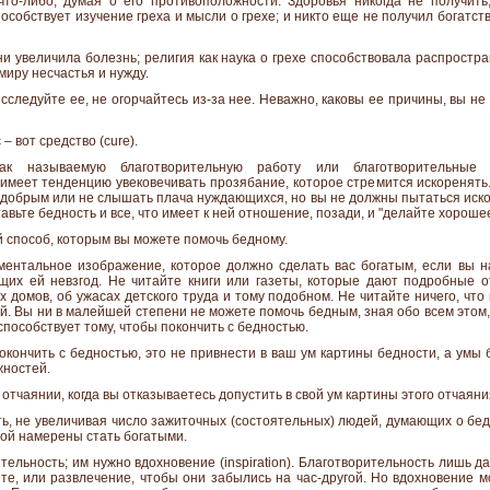
что-либо, думая о его противоположности. Здоровья никогда не получить
особствует изучение греха и мысли о грехе; и никто еще не получил богатств
и увеличила болезнь; религия как наука о грехе способствовала распростра
миру несчастья и нужду.
исследуйте ее, не огорчайтесь из-за нее. Неважно, каковы ее причины, вы не
 – вот средство (cure).
к называемую благотворительную работу или благотворительные 
 имеет тенденцию увековечивать прозябание, которое стремится искоренять.
добрым или не слышать плача нуждающихся, но вы не должны пытаться иско
вьте бедность и все, что имеет к ней отношение, позади, и "делайте хорошее
й способ, которым вы можете помочь бедному.
ментальное изображение, которое должно сделать вас богатым, если вы н
щих ей невзгод. Не читайте книги или газеты, которые дают подробные 
 домов, об ужасах детского труда и тому подобном. Не читайте ничего, чт
й. Вы ни в малейшей степени не можете помочь бедным, зная обо всем этом
пособствует тому, чтобы покончить с бедностью.
 покончить с бедностью, это не привнести в ваш ум картины бедности, а ум
жностей.
отчаянии, когда вы отказываетесь допустить в свой ум картины этого отчаяни
ь, не увеличивая число зажиточных (состоятельных) людей, думающих о бед
рой намерены стать богатыми.
ельность; им нужно вдохновение (inspiration). Благотворительность лишь да
те, или развлечение, чтобы они забылись на час-другой. Но вдохновение м