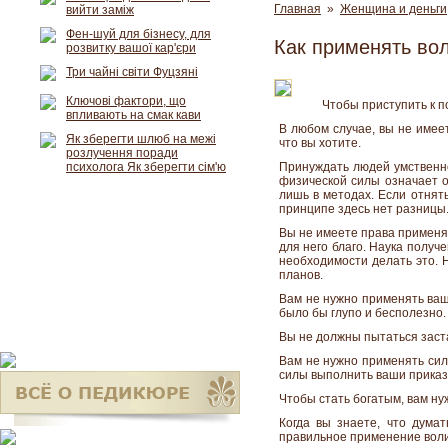
Главная
»
Женщина и деньги
вийти заміж
Фен-шуй для бізнесу, для
Как применять во
розвитку вашої кар'єри
Три чайні світи Фуцзяні
Ключові фактори, що
Чтобы приступить к п
впливають на смак кави
В любом случае, вы не имеет
Як зберегти шлюб на межі
что вы хотите.
розлучення поради
психолога Як зберегти сім'ю
Принуждать людей умственно
физической силы означает о
лишь в методах. Если отнять
принципе здесь нет разницы
Вы не имеете права применять
для него благо. Наука получ
необходимости делать это. 
планов.
Вам не нужно применять вашу
было бы глупо и бесполезно.
Вы не должны пытаться застави
Вам не нужно применять сил
силы выполнить ваши приказы
Чтобы стать богатым, вам ну
Когда вы знаете, что дума
правильное применение воли,