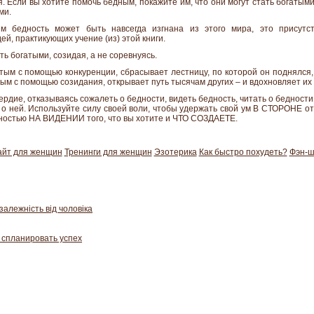
ия. Если вы хотите помочь бедным, покажите им, что они могут стать богатым
ми.
ым бедность может быть навсегда изгнана из этого мира, это присутс
й, практикующих учение (из) этой книги.
ть богатыми, созидая, а не соревнуясь.
тым с помощью конкуренции, сбрасывает лестницу, по которой он поднялся, 
тым с помощью созидания, открывает путь тысячам других – и вдохновляет их
рдие, отказываясь сожалеть о бедности, видеть бедность, читать о бедности, 
т о ней. Используйте силу своей воли, чтобы удержать свой ум В СТОРОНЕ о
нностью НА ВИДЕНИИ того, что вы хотите и ЧТО СОЗДАЕТЕ.
айт для женщин
Тренинги для женщин
Эзотерика
Как б
ыстро похудеть?
Фэн-ш
залежність від чоловіка
 спланировать успех