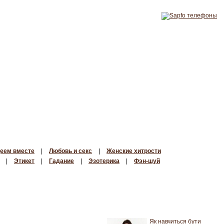
еем вместе
|
Любовь и секс
|
Женские хитрости
|
Этикет
|
Гадание
|
Эзотерика
|
Фэн-шуй
Як навчиться бути