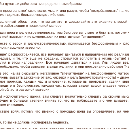
бы думать и действовать определенным образом.
в пространство" свою волю, мысли или разум, чтобы "воздействовать" на л
ожет сделать больше, чем где-либо еще.
сленный образ того, что вы хотите, и удерживайте это видение с верой 
м работающим в правильной манере .
аши вера и целеустремленность, тем быстрее вы станете богатым, потому 
нейтрализуя и не компенсируя их негативными "внушениями".
месте с верой и целеустремленностью, принимается бесформенным и рас
ной, насколько известно.
ение" распространяется, все начинает двигаться в направлении его реализ
дмет, и те, что еще не созданы, стремятся воплотить в жизнь (бытие) т
илия в этом направлении. Все начинает двигаться к вам. Умы людей ве
необходимо, чтобы выполнить ваши желания, и они неосознанно работают "на
е это, начав оказывать негативное "впечатление" на бесформенную матер
жны вызвать движение от вас, как вера и цель (целеустремленность) – движе
ют промахи. Каждый час и мгновение, которые вы проводите, уделяя вни
водите в беспокойстве, каждый час, который вашей душой владеет невери
елой области разумной материи.
ь) исключительно важна, вам следует внимательно следить за своими мысля
будет в большой степени влиять то, что вы наблюдаете и о чем думаете
свое внимание.
йствие воля, потому что именно с помощью воли вы определяете, на че
м, то вы не должны исследовать бедность.