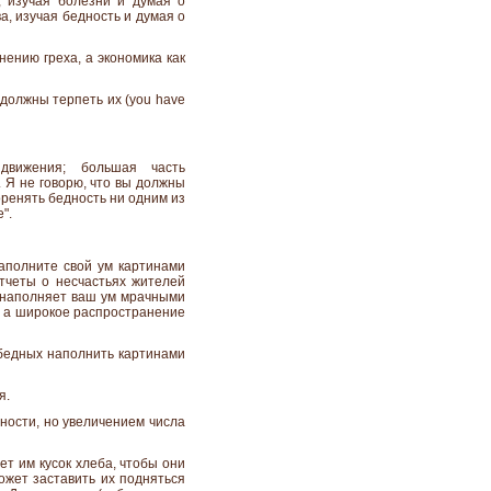
, изучая болезни и думая о
а, изучая бедность и думая о
нению греха, а экономика как
 должны терпеть их (you have
движения; большая часть
 Я не говорю, что вы должны
ренять бедность ни одним из
".
аполните свой ум картинами
отчеты о несчастьях жителей
о наполняет ваш ум мрачными
, а широкое распространение
ы бедных наполнить картинами
я.
ности, но увеличением числа
ет им кусок хлеба, чтобы они
ожет заставить их подняться