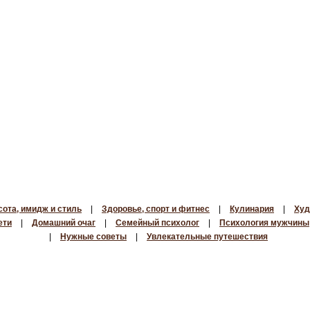
сота, имидж и стиль
|
Здоровье, спорт и фитнес
|
Кулинария
|
Худ
ети
|
Домашний очаг
|
Семейный психолог
|
Психология мужчины
|
Нужные советы
|
Увлекательные путешествия