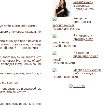
незалежною у
відносинах
Поради жінкам
Контроль
дебіторської
заборгованості
му-либо кроме себя самого.
Поради для бізнесу
другого человека сделать то,
Як повернути
дружину після
 что-либо для вас с помощью
розлучення
 точно то же самое; разница
Сімейні питання
енной силой – тоже грабеж. В
Як законно
підвищити розмір
, поскольку вы не знаете, что
пенсії
му человеку. Нет ни малейшей
Пенсійні вимоги
м приведет к крушению ваших
Методи оптимізації
то попытку принудить Бога, и
роботи складу
Поради в логістиці
the sun rise).
бо непослушные и враждебные
 то, что вы хотите.
действовать правильно. Вот