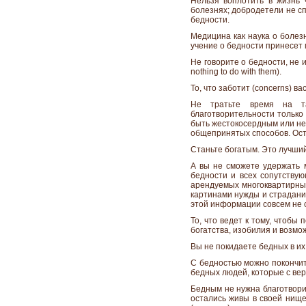
Нельзя воплотить в жизнь 
болезнях; добродетели не сп
бедности.
Медицина как наука о болезн
учение о бедности принесет 
Не говорите о бедности, не 
nothing to do with them).
То, что заботит (concerns) вас
Не тратьте время на та
благотворительности только
быть жестокосердным или не
общепринятых способов. Оста
Станьте богатым. Это лучши
А вы не сможете удержать 
бедности и всех сопутствую
арендуемых многоквартирных
картинами нужды и страдани
этой информации совсем не с
То, что ведет к тому, чтобы
богатства, изобилия и возмо
Вы не покидаете бедных в их 
С бедностью можно покончит
бедных людей, которые с ве
Бедным не нужна благотворит
остались живы в своей нище