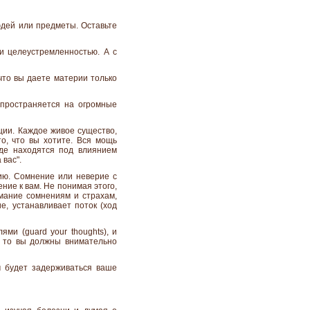
юдей или предметы. Оставьте
и целеустремленностью. А с
что вы даете материи только
пространяется на огромные
ации. Каждое живое существо,
о, что вы хотите. Вся мощь
зде находятся под влиянием
 вас".
ию. Сомнение или неверие с
ние к вам. Не понимая этого,
мание сомнениям и страхам,
е, устанавливает поток (ход
ми (guard your thoughts), и
, то вы должны внимательно
м будет задерживаться ваше