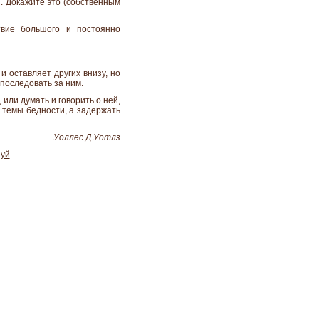
и. Докажите это (собственным
твие большого и постоянно
и оставляет других внизу, но
 последовать за ним.
или думать и говорить о ней,
т темы бедности, а задержать
Уоллес Д.Уотлз
уй