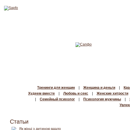
Тренинги для женщин
|
Женщина и деньги
|
Кра
Худеем вместе
|
Любовь и секс
|
Женские хитрости
|
Семейный психолог
|
Психология мужчины
|
Увлек
Статьи
Як жінці з дитиною вдало