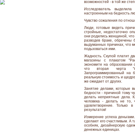
возможностей - в той же степ
Исследователь выделила 
настроенным на бедность лю
Чувство сожаления по отнош
Люди, готовые видеть причи
стройные, недостаточно оп
они родились женщиной, что 
разводев браке, обречены 
выдуманных причинах, что м
подьзоваться ими.
Жадность. Скупой платит дв
магазины с плакатом "Ра
экономите на образовании с
что вторая черта "п
Запрограммированный на б
реальную стоимость и щедро 
же ожидает от других.
Занятие делами, которые в
бедности - причиной тому ч
делать неприятные дела. К
человека - делать не то,
удовлетворение. Только в
результатов!
Измерение успеха деньгами.
сделают его счастливым. А т
особняк, дизайнерскую одеж
денежных единицах.