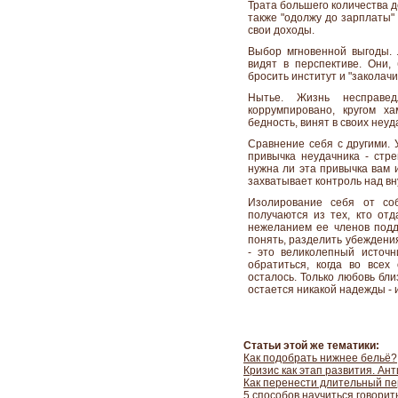
Трата большего количества д
также "одолжу до зарплаты"
свои доходы.
Выбор мгновенной выгоды. 
видят в перспективе. Они, 
бросить институт и "заколач
Нытье. Жизнь несправед
коррумпировано, кругом х
бедность, винят в своих неу
Сравнение себя с другими. 
привычка неудачника - стре
нужна ли эта привычка вам 
захватывает контроль над в
Изолирование себя от соб
получаются из тех, кто отд
нежеланием ее членов подде
понять, разделить убеждения
- это великолепный источн
обратиться, когда во все
осталось. Только любовь бли
остается никакой надежды - 
Статьи этой же тематики:
Как подобрать нижнее бельё?
Кризис как этап развития. Ан
Как перенести длительный п
5 способов научиться говорит