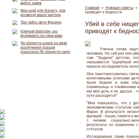
вийти заміж
Главная
»
Нужные советы
» 
Фен-шуй для бізнесу, для
приводят к бедности
розвитку вашої кар'єри
Три чайні світи Фуцзяні
Убей в себе нищег
приводят к беднос
Ключові фактори, що
впливають на смак кави
Як зберегти шлюб на межі
розлучення поради
Ученые снова ищут
психолога Як зберегти сім'ю
человека. На сей раз они ув
там. "Трудное" детство, п
оказывается "ущербный инт
пришла исследователь пенси
Она заинтересовалась связь
когнитивными успехами дете
были беднее и хуже обра
племянницы и племянники н
как моя дочь и ее друзья, - 
пути расходятся".
"Мне показалось, что у де
экономическим статусом сов
Фарах. В результате нескол
функций - языка, памяти и в
с низким социально-эко
результаты по сравнению с
статусом.
Исследования также показал