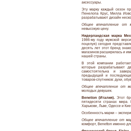
аксессуары.
Эту марку каждый сезон п
Пенелопа Крус, Милла Иово
разрабатывают дизайн неско
Общее впечатление от м
невысокую цену.
Нидерландская марка Me
1986-му году мужской верс
поцелуя) сегодня представл
десять лет этот бренд знак
магазинов расширилась и име
нашей страны.
В этой компании работает
которые разрабатывают дв
самостоятельна и завер
предыдущей и последующе
товаров-спутников: духи, обув
Общее впечатление от ма
молодых девушек.
Benetton (Италия)
.
Этот бре
пятидесяти странах мира. 
Харькове, Льве, Одессе и Кие
Особенность марки – экспер
Общее впечатление от мар
комфорт, Benetton именно для