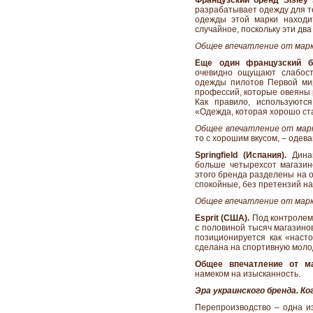
Французский бренд Sisley
разрабатывает одежду для те
одежды этой марки находит
случайное, поскольку эти два
Общее впечатление от марк
Еще один французский б
очевидно ощущают слабост
одежды пилотов Первой мир
профессий, которые овеяны р
Как правило, используются
«Одежда, которая хорошо ста
Общее впечатление от мар
то с хорошим вкусом, – одева
Springfield (Испания).
Динам
больше четырехсот магазин
этого бренда разделены на о
спокойные, без претензий н
Общее впечатление от марк
Esprit (США).
Под контролем 
с половиной тысяч магазинов
позиционируется как «наст
сделана на спортивную моло
Общее впечатление от м
намеком на изысканность.
Эра украинского бренда. К
Перепроизводство – одна и