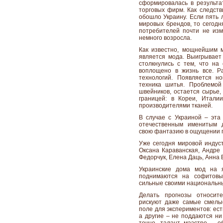
сформировалась в результ
торговых фирм. Как следст
обошло Украину. Если пять 
мировых брендов, то сегодн
потребителей почти не изм
немного возросла.
Как известно, мощнейшим 
является мода. Выигрывает 
столкнулись с тем, что на
воплощено в жизнь все. Р
технологий. Появляется н
техника шитья. Проблемой
швейников, остается сырье,
границей: в Кореи, Итали
производителями тканей.
В случае с Украиной – эта
отечественным именитым д
свою фантазию в ощущении п
Уже сегодня мировой индуст
Оксана Караванская, Андре 
Федорчук, Елена Даць, Анна 
Украинские дома мод на 
поднимаются на софитовы
сильные своими национальн
Делать прогнозы относит
рискуют даже самые смелы
поле для экспериментов: ес
а другие – не поддаются ни