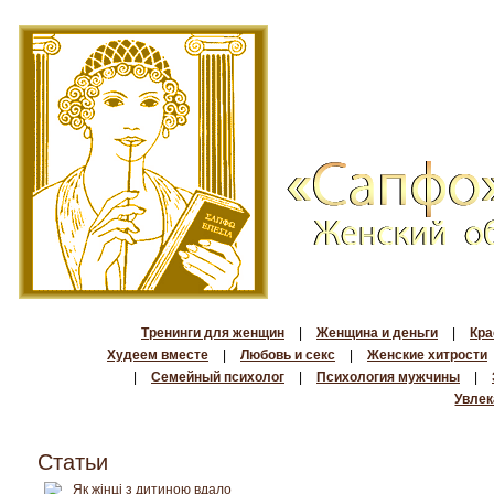
Тренинги для женщин
|
Женщина и деньги
|
Кра
Худеем вместе
|
Любовь и секс
|
Женские хитрости
|
Семейный психолог
|
Психология мужчины
|
Увлек
Статьи
Як жінці з дитиною вдало