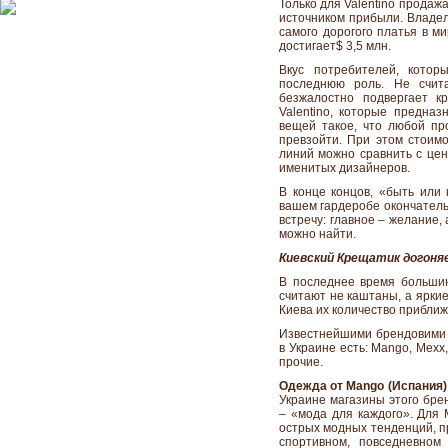
Только для Valentino прода
источником прибыли. Владел
самого дорогого платья в ми
достигает$ 3,5 млн.
Вкус потребителей, котор
последнюю роль. Не счит
безжалостно подвергает к
Valentino, которые предназ
вещей такое, что любой пр
превзойти. При этом стоимо
линий можно сравнить с цен
именитых дизайнеров.
В конце концов, «быть или
вашем гардеробе окончатель
встречу: главное – желание,
можно найти.
Киевский Крещатик догон
В последнее время больши
считают не каштаны, а яркие
Киева их количество приближ
Известнейшими брендовими 
в Украине есть: Mango, Mexx, S
прочие.
Одежда от Mango (Испания)
Украине магазины этого бре
– «мода для каждого». Для
острых модных тенденций, пр
спортивном, повседневном