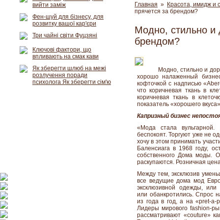
Главная
»
Красота, имидж и 
вийти заміж
прячется за брендом?
Фен-шуй для бізнесу, для
розвитку вашої кар'єри
Модно, стильно и 
Три чайні світи Фуцзяні
брендом?
Ключові фактори, що
впливають на смак кави
Як зберегти шлюб на межі
Модно, стильно и дор
розлучення поради
хорошо налаженный бизнес
психолога Як зберегти сім'ю
кофточкой с надписью «Aberc
что коричневая ткань в кле
коричневая ткань в клето
показатель «хорошего вкуса
Капризный бизнес непосто
«Мода стала вульгарной. 
беспокоят. Торгуют уже не о
хочу в этом принимать участ
Баленсиага в 1968 году, ос
собственного Дома моды. 
раскупаются. Розничная цена 
Между тем, эксклюзив умень
все ведущие дома мод Евро
эксклюзивной одежды, или
или обанкротились. Спрос н
из года в год, а на «prеt-a
Лидеры мирового fashion-рынк
рассматривают «couture» ка