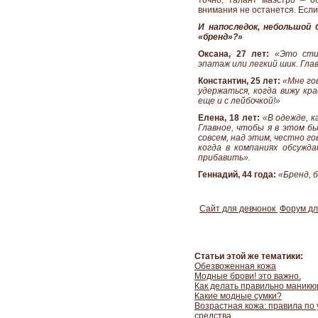
точно, талант маэстро – о
внимания не останется. Если,
И напоследок, небольшой 
«бренд»?»
Оксана, 27 лет:
«Это сти
эпатаж или легкий шик. Гла
Константин, 25 лет:
«Мне го
удержаться, когда вижу кра
еще и с лейбочкой!»
Елена, 18 лет:
«В одежде, к
Главное, чтобы я в этом бы
совсем, над этим, честно г
когда в компаниях обсужд
прибавить».
Геннадий, 44 года:
«Бренд, б
Сайт для девчонок
Форум д
Статьи этой же тематики:
Обезвоженная кожа
Модные брови! это важно.
Как делать правильно маникю
Какие модные сумки?
Возрастная кожа: правила по
средства