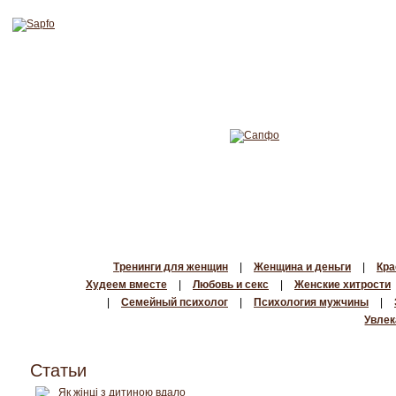
Тренинги для женщин
|
Женщина и деньги
|
Кра
Худеем вместе
|
Любовь и секс
|
Женские хитрости
|
Семейный психолог
|
Психология мужчины
|
Увлек
Статьи
Як жінці з дитиною вдало