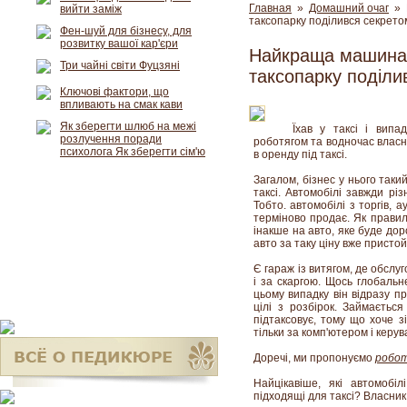
Главная
»
Домашний очаг
» Н
вийти заміж
таксопарку поділився секрето
Фен-шуй для бізнесу, для
розвитку вашої кар'єри
Найкраща машина 
Три чайні світи Фуцзяні
таксопарку поділи
Ключові фактори, що
впливають на смак кави
Як зберегти шлюб на межі
Їхав у таксі і випа
розлучення поради
роботягом та водночас власни
психолога Як зберегти сім'ю
в оренду під таксі.
Загалом, бізнес у нього такий
таксі. Автомобілі завжди рі
Тобто. автомобілі з торгів, а
терміново продає. Як правил
інакше на авто, яке буде дор
авто за таку ціну вже пристой
Є гараж із витягом, де обслу
і за скаргою. Щось глобальн
цьому випадку він відразу 
цілі з розбірок. Займається
підтаксовує, тому що хоче з
тільки за комп'ютером і керу
Доречі, ми пропонуємо
робот
Найцікавіше, які автомобі
підходящі для таксі? Власник