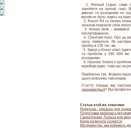
1. Renault Logan, саме п
заробити на оренді таксі. 
двигуні та розхідники по х
вузлів не було, навіть на при
2. Ravon R4 та Gentra опини
загалом показали себе непога
3. Nissan Note – виявився н
обслуговуванню.
4. Chevrolet Aveo. Про це ав
щось ламалося. Як наслідок
пробігу в 135 тис. км.
5. Зараз у бізнес класі їздит
та пробігом у 180 000 км.
розхідники.
6. Hyundai Solaris з пробігом
корейців рідко, тому що на р
Приблизно так. Жодних інших а
цього власника таксопарку.
Стаття порада від партн
закривається
? Від професіо
Статьи этой же тематики:
Родители - образец для подр
Подготовка ребенка к детском
Скорочтение. Польза или вре
Когда родители ссорятся
Материнство: как избежать д