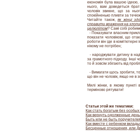
економія була вашою ідеєю, 
нього, вам доведеться брат
чоловік звикне, що за ньо
спокійненько пливти за течіє
Читайте також,
як жінці з
справити враження на хлопц
целюлітом
? Самі собі робим
- Показувати власним прикл
показати чоловікові, що ота
роботи він іде в комп'ютерні і
нікому не потрібен;
- народжувати дитину в наді
за грамотного підходу. Інші ч
то й зовсім збігають від проб
- Вимагати щось зробити, то
що він не чоловік, якщо не в 
Милі жінки, в якому пункті 
терміново рятувати!
Статьи этой же тематики:
Как стать богатым без особых
Как вернуть одолженные день
Быть или не быть поручителе
Как вместе с ребенком вклады
Бесценные отношения, или Др