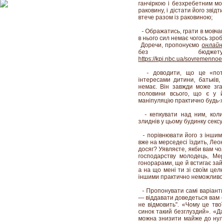
ганчіркою і безхребетним м
раковину, і дістати його звід
втече разом із раковиною;
- Ображатись, грати в мовчанк
в нього сил немає чогось зроб
Доречи, пропонуємо
онлай
без бюдже
https://kpi.nbc.ua/sovremenno
- доводити, що це «потр
інтересами дитини, батьків
немає. Він завжди може зга
половини всього, що є у 
маніпуляцію практично будь-х
- кепкувати над ним, коли 
злиднів у цьому будинку сексу
- порівнювати його з іншими:
вже на мерседесі їздить, Леон
досяг? Уявляєте, якби вам чол
господарству молодець, Ме
гонорарами, ще й встигає зай
а на що мені ти зі своїм це
іншими практично неможливо 
- Пропонувати самі варіанти
— віддавати доведеться вам са
не відмовить". «Чому це тво
синок такий безглуздий». «
можна знизити майже до нуля