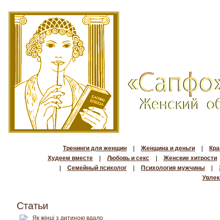
Тренинги для женщин
|
Женщина и деньги
|
Кра
Худеем вместе
|
Любовь и секс
|
Женские хитрости
|
Семейный психолог
|
Психология мужчины
|
Увлек
Статьи
Як жінці з дитиною вдало