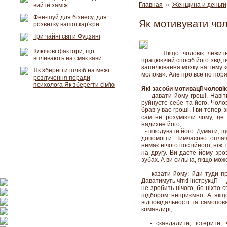
Главная
»
Женщина и деньги
вийти заміж
Фен-шуй для бізнесу, для
Як мотивувати чол
розвитку вашої кар'єри
Три чайні світи Фуцзяні
Ключові фактори, що
Якщо чоловік лежит
впливають на смак кави
працюючий спосіб його звідти 
запилювання мозку на тему «л
Як зберегти шлюб на межі
молока». Але про все по поря
розлучення поради
психолога Як зберегти сім'ю
Які засоби мотивації чолов
– давати йому гроші. Навіть
руйнуєте себе та його. Чоло
брав у вас гроші, і ви тепер 
сам не розуміючи чому, це 
надихне його;
- шкодувати його. Думати, що
допомогти. Тимчасово оплач
немає нічого постійного, ніж
на другу. Ви даєте йому зро
зубах. А ви сильна, якщо мож
- казати йому: йди туди пр
Даватимуть чіткі інструкції —
не зробить нічого, бо ніхто с
підбором неприємно. А якщо
відповідальності та самопов
командирі;
- скандалити, істерити, ч