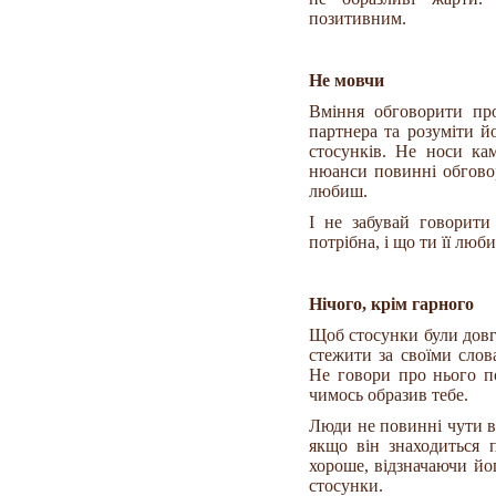
позитивним.
Не мовчи
Вміння обговорити про
партнера та розуміти й
стосунків. Не носи кам
нюанси повинні обгово
любиш.
І не забувай говорити
потрібна, і що ти її люб
Нічого, крім гарного
Щоб стосунки були довги
стежити за своїми сло
Не говори про нього по
чимось образив тебе.
Люди не повинні чути в
якщо він знаходиться 
хороше, відзначаючи йо
стосунки.