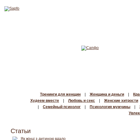
Тренинги для женщин
|
Женщина и деньги
|
Кра
Худеем вместе
|
Любовь и секс
|
Женские хитрости
|
Семейный психолог
|
Психология мужчины
|
Увлек
Статьи
Як жінці з дитиною вдало