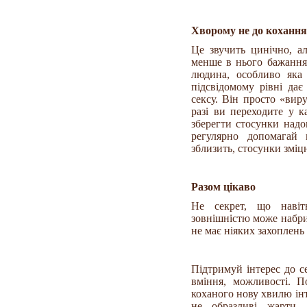
Хворому не до кохання
Це звучить цинічно, а
менше в нього бажання
людина, особливо яка 
підсвідомому рівні дає
сексу. Він просто «вир
разі ви переходите у 
зберегти стосунки надо
регулярно допомагай
зблизить, стосунки зміц
Разом цікаво
Не секрет, що навіт
зовнішністю може набри
не має ніяких захоплень 
Підтримуй інтерес до с
вміння, можливості. П
коханого нову хвилю інт
не образливі жарти.