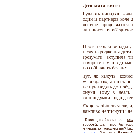
Діти квіти життя
Бувають випадки, коли 
один із партнерів хоче д
логічне продовження 
зміцнюють та об'єднують
Проте нерідкі випадки, 
після народження дитин
зрозуміти, вступила 
створити сім'ю з дітьми
по собі навіть без них.
Тут, як кажуть, кожно
«чайлд-фрі», а хтось не
не призводять до побудов
онуки. Тому в ідеалі,
єдиної думки щодо дітей
Якщо ж зійшлися люди, 
важливо не тиснути і не
Також дізнайтесь про -
пом
здоров'я
, да і про
Чи кори
лікувальне голодування?Та
відносини
? А також,
Як швидк