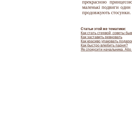
прекрасною принцесо
маленькі подвиги один 
продовжують стосунки.
Статьи этой же тематики:
Как стать стервой, советы бы
Как заставить ревновать
Как красиво упаковать подар
Как быстро влюбить парня?
Як спокусити начальника. Або 