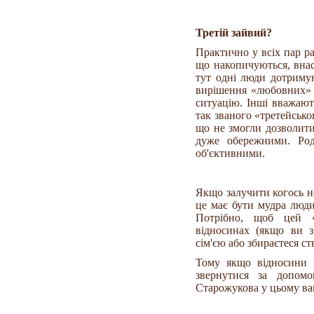
Третій зайвий?
Практично у всіх пар р
що накопичуються, внас
тут одні люди дотриму
вирішення «любовних» 
ситуацію. Інші вважают
так званого «третейсько
що не змогли дозволити
дуже обережними. Род
об'єктивними.
Якщо залучити когось не 
це має бути мудра люди
Потрібно, щоб цей «
відносинах (якщо ви з
сім'єю або збираєтеся ств
Тому якщо відносини 
звернутися за допом
Старожукова у цьому в