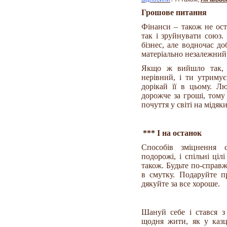
Грошове питання
Фінанси – також не ост
так і зруйнувати союз.
бізнес, але водночас до
матеріально незалежний 
Якщо ж вийшло так, 
нерівний, і ти утриму
дорікай її в цьому. Л
дорожче за гроші, тому
почуття у світі на мідяки
*** І на останок
Способів зміцнення 
подорожі, і спільні ціл
також. Будьте по-справж
в смутку. Подаруйте п
дякуйте за все хороше.
Шануй себе і стався з
щодня жити, як у казц