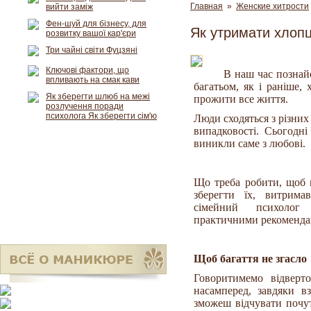
Главная
»
Женские хитрости
вийти заміж
Фен-шуй для бізнесу, для
Як утримати хлоп
розвитку вашої кар'єри
Три чайні світи Фуцзяні
Ключові фактори, що
В наш час познайо
впливають на смак кави
багатьом, як і раніше,
Як зберегти шлюб на межі
прожити все життя.
розлучення поради
психолога Як зберегти сім'ю
Люди сходяться з різних
випадковості. Сьогодні
виникли саме з любові.
Що треба робити, щоб 
зберегти їх, витрим
сімейний психолог
практичними рекоменда
Щоб багаття не згасло
Говоритимемо відверт
насамперед, завдяки в
зможеш відчувати почут