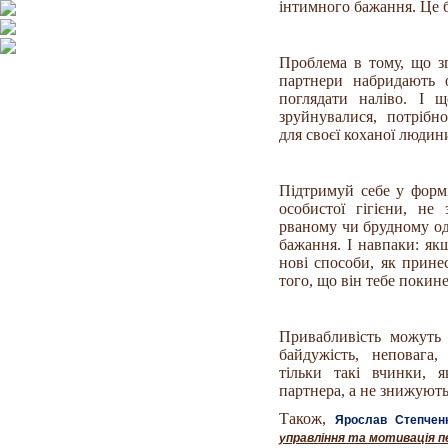
інтимного бажання. Це б
Проблема в тому, що з
партнери набридають 
поглядати наліво. І 
зруйнувалися, потрібн
для своєї коханої людин
Підтримуй себе у формі
особистої гігієни, не
рваному чи брудному од
бажання. І навпаки: як
нові способи, як прине
того, що він тебе покине
Привабливість можуть «
байдужість, неповага,
тільки такі вчинки, я
партнера, а не знижують 
Також,
Ярослав Степчен
управління та мотивація 