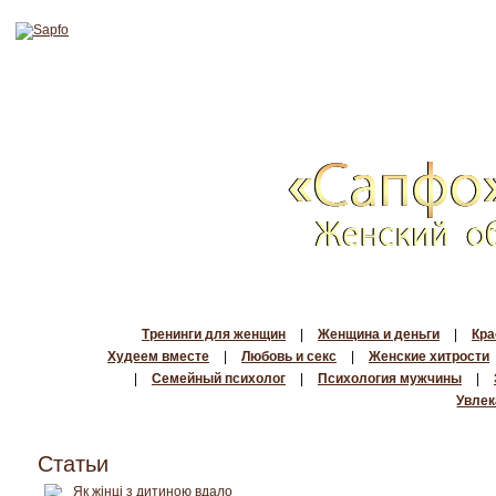
Тренинги для женщин
|
Женщина и деньги
|
Кра
Худеем вместе
|
Любовь и секс
|
Женские хитрости
|
Семейный психолог
|
Психология мужчины
|
Увлек
Статьи
Як жінці з дитиною вдало