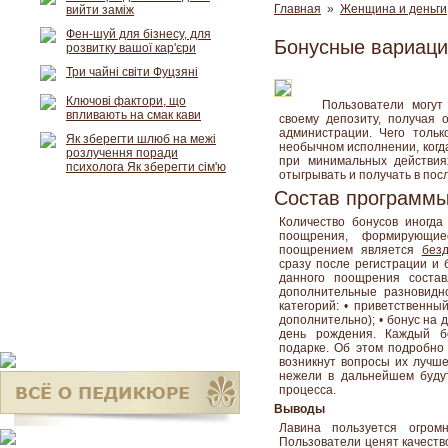
Главная
»
Женщина и деньги
вийти заміж
Фен-шуй для бізнесу, для
Бонусные вариаци
розвитку вашої кар'єри
Три чайні світи Фуцзяні
Ключові фактори, що
Пользователи могут
впливають на смак кави
своему депозиту, получая
администрации. Чего тольк
Як зберегти шлюб на межі
необычном исполнении, когд
розлучення поради
при минимальных действия
психолога Як зберегти сім'ю
отыгрывать и получать в по
Состав программы
Количество бонусов иногда
поощрения, формирующие
поощрением является
без
сразу после регистрации и 
данного поощрения состав
дополнительные разновидн
категорий: • приветственны
дополнительно); • бонус на 
день рождения. Каждый б
подарке. Об этом подробно 
возникнут вопросы их лучше
нежели в дальнейшем будут
процесса.
Выводы
Лавина пользуется огром
Пользователи ценят качество