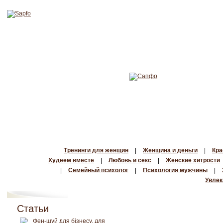
Тренинги для женщин
|
Женщина и деньги
|
Кра
Худеем вместе
|
Любовь и секс
|
Женские хитрости
|
Семейный психолог
|
Психология мужчины
|
Увлек
Статьи
Фен-шуй для бізнесу, для