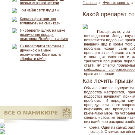
Главная
»
Нужные советы
» 
розвитку вашої кар'єри
Три чайні світи Фуцзяні
Какой препарат о
Ключові фактори, що
впливають на смак кави
Як зберегти шлюб на межі
Прыщи, акне, угри –
розлучення поради
все подростки. Иногда случа
психолога Як зберегти сім'ю
появляются подобные пробле
внешний вид и кроме того 
Як налагодити стосунки із
проблемы уходят сами со
дружиною на межі
препаратов, но бывают и так
розлучення. Коли варто
с помощью сложного и дли
зберігати сім'ю
требуется процедура перели
статті,
як стати приваблив
соблазнить понравившего
практичні поради.
Как лечить прыщи
Обычно акне не нуждается 
подростка настроится, пр
подростки начинают прини
проблемы. И нередки случ
процедур или вовсе запрещ
инфекцию, что приводит к
какие-либо меры по устране
специалистом, который наз
них наиболее распространё
Крема. Одни из самых рас
прыщей. Отличается лёгко