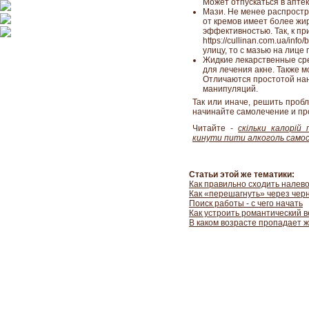
Может отпускаться в аптек
Мази. Не менее распростр
от кремов имеет более жи
эффективностью. Так, к пр
https://cullinan.com.ua/inf
улицу, то с мазью на лице
Жидкие лекарственные сре
для лечения акне. Также м
Отличаются простотой нан
манипуляций.
Так или иначе, решить проб
начинайте самолечение и пр
Читайте -
скільки калорій 
кинути пити алкоголь само
Статьи этой же тематики:
Как правильно сходить налев
Как «перешагнуть» через чер
Поиск работы - с чего начать
Как устроить романтический 
В каком возрасте пропадает 