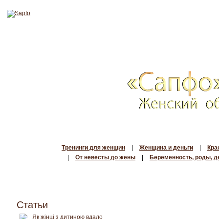
Тренинги для женщин
|
Женщина и деньги
|
Кра
|
От невесты до жены
|
Беременность, роды, д
Статьи
Як жінці з дитиною вдало