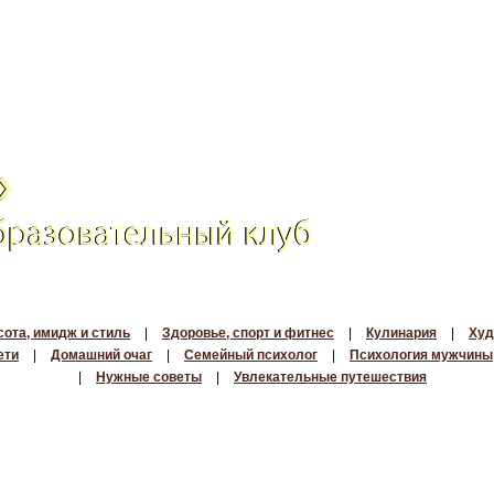
сота, имидж и стиль
|
Здоровье, спорт и фитнес
|
Кулинария
|
Худ
ети
|
Домашний очаг
|
Семейный психолог
|
Психология мужчины
|
Нужные советы
|
Увлекательные путешествия