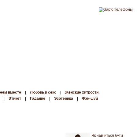
еем вместе
|
Любовь и секс
|
Женские хитрости
|
Этикет
|
Гадание
|
Эзотерика
|
Фэн-шуй
Як навчиться бути