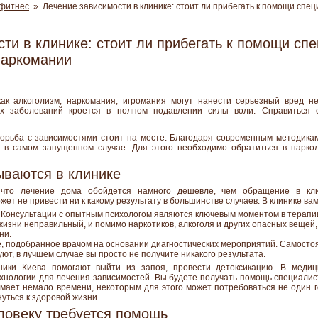
 фитнес
» Лечение зависимости в клинике: стоит ли прибегать к помощи спец
ти в клинике: стоит ли прибегать к помощи сп
наркомании
как алкоголизм, наркомания, игромания могут нанести серьезный вред не
их заболеваний кроется в полном подавлении силы воли. Справиться с
 борьба с зависимостями стоит на месте. Благодаря современным методик
 в самом запущенном случае. Для этого необходимо обратиться в нарколо
ываются в клинике
что лечение дома обойдется намного дешевле, чем обращение в кли
ет не привести ни к какому результату в большинстве случаев. В клинике вам
 Консультации с опытным психологом являются ключевым моментом в терапи
 жизни неправильный, и помимо наркотиков, алкоголя и других опасных вещей
ни.
, подобранное врачом на основании диагностических мероприятий. Самосто
ют, в лучшем случае вы просто не получите никакого результата.
линики Киева помогают выйти из запоя, провести детоксикацию. В мед
хнологии для лечения зависимостей. Вы будете получать помощь специали
мает немало времени, некоторым для этого может потребоваться не один г
нуться к здоровой жизни.
еловеку требуется помощь