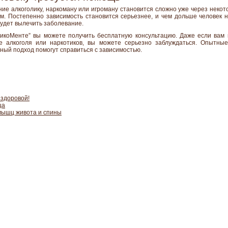
ие алкоголику, наркоману или игроману становится сложно уже через некото
м. Постепенно зависимость становится серьезнее, и чем дольше человек 
будет вылечить заболевание.
икоМенте” вы можете получить бесплатную консультацию. Даже если вам к
е алкоголя или наркотиков, вы можете серьезно заблуждаться. Опытны
ный подход помогут справиться с зависимостью.
 здоровой!
ца
мышц живота и спины