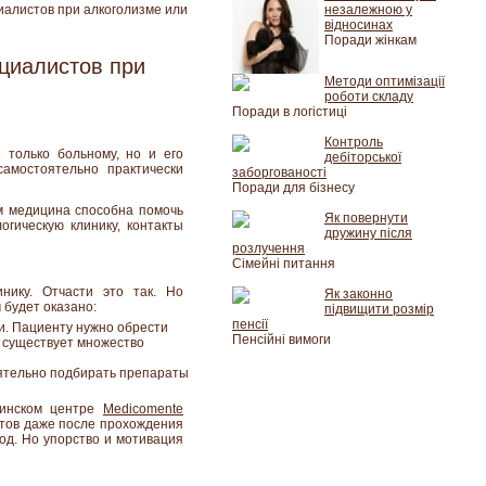
иалистов при алкоголизме или
незалежною у
відносинах
Поради жінкам
ециалистов при
Методи оптимізації
роботи складу
Поради в логістиці
Контроль
 только больному, но и его
дебіторської
амостоятельно практически
заборгованості
Поради для бізнесу
ам медицина способна помочь
Як повернути
гическую клинику, контакты
дружину після
розлучення
Сімейні питання
нику. Отчасти это так. Но
Як законно
 будет оказано:
підвищити розмір
пенсії
и. Пациенту нужно обрести
Пенсійні вимоги
, существует множество
ятельно подбирать препараты
ицинском центре
Medicomente
стов даже после прохождения
од. Но упорство и мотивация