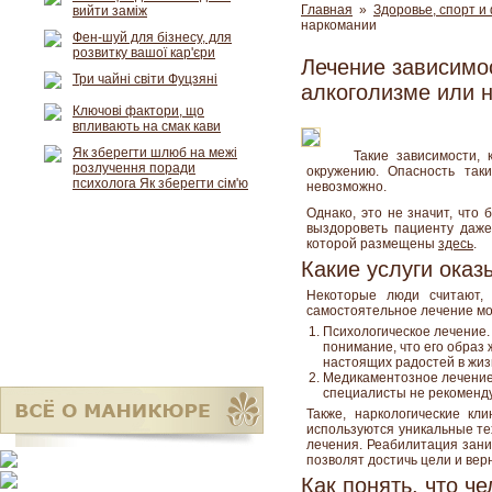
Главная
»
Здоровье, спорт и
вийти заміж
наркомании
Фен-шуй для бізнесу, для
розвитку вашої кар'єри
Лечение зависимос
Три чайні світи Фуцзяні
алкоголизме или 
Ключові фактори, що
впливають на смак кави
Як зберегти шлюб на межі
Такие зависимости, 
розлучення поради
окружению. Опасность так
психолога Як зберегти сім'ю
невозможно.
Однако, это не значит, что
выздороветь пациенту даже
которой размещены
здесь
.
Какие услуги оказ
Некоторые люди считают, 
самостоятельное лечение мож
Психологическое лечение.
понимание, что его образ
настоящих радостей в жиз
Медикаментозное лечение
специалисты не рекоменду
Также, наркологические к
используются уникальные те
лечения. Реабилитация зани
позволят достичь цели и вер
Как понять, что ч