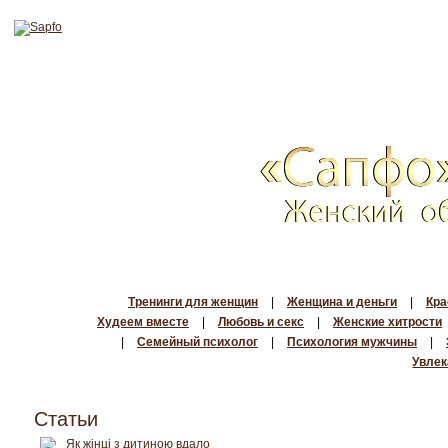
Тренинги для женщин
|
Женщина и деньги
|
Кра
Худеем вместе
|
Любовь и секс
|
Женские хитрости
|
Семейный психолог
|
Психология мужчины
|
Увлек
Статьи
Як жінці з дитиною вдало