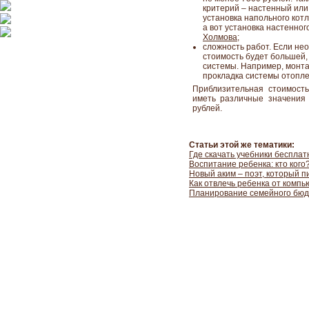
критерий – настенный или
установка напольного котл
а вот установка настенног
Холмова
;
cложность работ. Если не
стоимость будет большей,
системы. Например, монта
прокладка системы отоплен
Приблизительная стоимост
иметь различные значения
рублей.
Статьи этой же тематики:
Где скачать учебники бесплат
Воспитание ребенка: кто кого
Новый аким – поэт, который 
Как отвлечь ребенка от компь
Планирование семейного бю