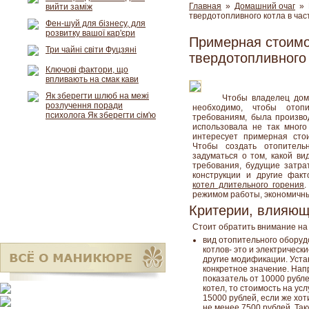
Главная
»
Домашний очаг
» 
вийти заміж
твердотопливного котла в ча
Фен-шуй для бізнесу, для
розвитку вашої кар'єри
Примерная стоимо
Три чайні світи Фуцзяні
твердотопливного
Ключові фактори, що
впливають на смак кави
Як зберегти шлюб на межі
Чтобы владелец дом
розлучення поради
необходимо, чтобы отоп
психолога Як зберегти сім'ю
требованиям, была произво
использовала не так много 
интересует примерная сто
Чтобы создать отопитель
задуматься о том, какой в
требования, будущие затрат
конструкции и другие фак
котел длительного горения
режимом работы, экономичн
Критерии, влияющ
Стоит обратить внимание на
вид отопительного оборуд
котлов- это и электрическ
другие модификации. Уста
конкретное значение. Нап
показатель от 10000 рубл
котел, то стоимость на ус
15000 рублей, если же хот
не менее 7500 рублей. Так