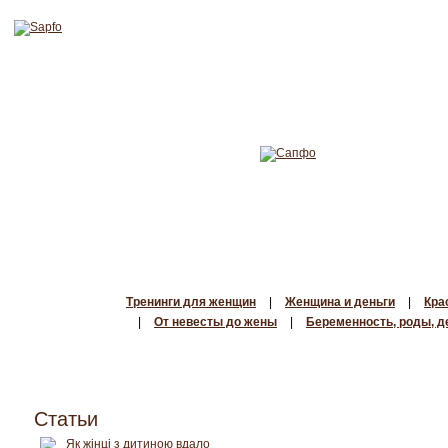
Тренинги для женщин
|
Женщина и деньги
|
Кра
|
От невесты до жены
|
Беременность, роды, д
Статьи
Як жінці з дитиною вдало