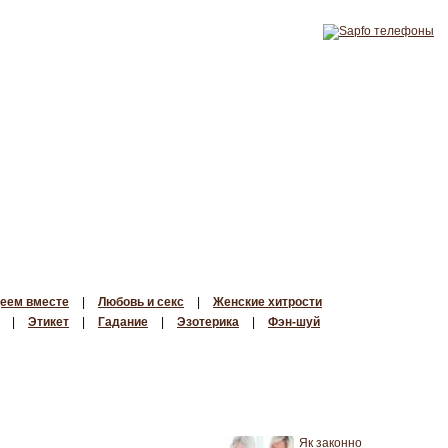
еем вместе
|
Любовь и секс
|
Женские хитрости
|
Этикет
|
Гадание
|
Эзотерика
|
Фэн-шуй
Як законно