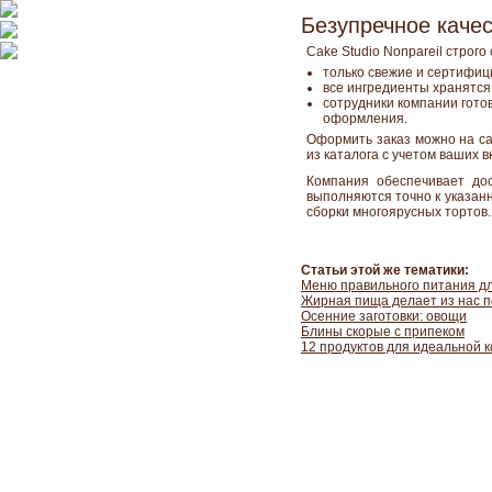
Безупречное каче
Cake Studio Nonpareil строг
только свежие и сертифиц
все ингредиенты хранятся
сотрудники компании гото
оформления.
Оформить заказ можно на са
из каталога с учетом ваших 
Компания обеспечивает до
выполняются точно к указан
сборки многоярусных тортов
Статьи этой же тематики:
Меню правильного питания для
Жирная пища делает из нас п
Осенние заготовки: овощи
Блины скорые с припеком
12 продуктов для идеальной 