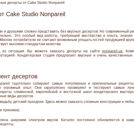
ые десерты от Cake Studio Nonpareil
т Cake Studio Nonpareil
ми и друзьями сложно представить без вкусных десертов. Но современный ри
ятельно. Это особый вид работы, требующий мастерства и опыта, знания
 Многие потребители не считают возможным угощать гостей продукцией круп
твует высоким стандартам качества.
 из ситуации. Вы можете заказать десерты на сайте
nonpareil.ua
. Ком
утацией. Кондитерская студия предлагает вкусные и очень качественные
ент десертов
npareil тщательно собирают самые популярные и оригинальные рецепты
т огромный опыт. Они скрупулезно проверяют и тестируют самые лу
екреты славянской, европейской и восточной школ кондитерского мастерс
зные виды десертов:
свадьбу, детский праздник. Здесь можно заказать сложные конструкции и лю
и пряников;
влена широким спектром вкусов. Каталог постоянно обновляется в зави
рецепты.