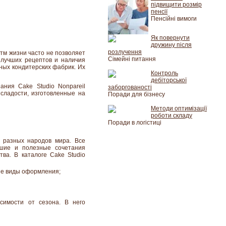
підвищити розмір
пенсії
Пенсійні вимоги
Як повернути
дружину після
розлучення
тм жизни часто не позволяет
Сімейні питання
 лучших рецептов и наличия
ных кондитерских фабрик. Их
Контроль
дебіторської
пания Cake Studio Nonpareil
заборгованості
 сладости, изготовленные на
Поради для бізнесу
Методи оптимізації
роботи складу
Поради в логістиці
 разных народов мира. Все
чшие и полезные сочетания
тва. В каталоге Cake Studio
бые виды оформления;
симости от сезона. В него