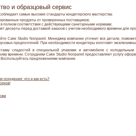
ство и образцовый сервис
о соблюдает самые высокие стандарты кондитерского мастерства:
ированные продукты от проверенных поставщиков;
 в полном соответствии с действующими санитарными нормами;
вят десерты перед доставкой заказов с учетом необходимого времени для пр
йте Cake Studio Nonpareil. Менеджер компании уточнит все детали, помож
вкусовых предпочтений. При необходимости кондитеры изготовят эксклюзивны
ставку сладостей в специальной упаковке и автомобиле с холодильным 
ному времени. Сотрудники Cake Studio Nonpareil предоставляют услугу офор
. Воспользуйтесь предложениями компании.
 похудения: что и как есть?
сихов!
кожи