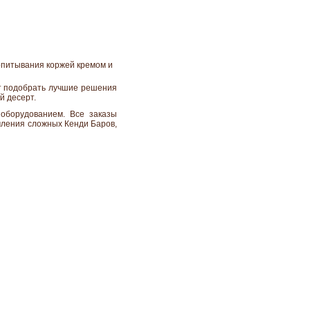
опитывания коржей кремом и
ет подобрать лучшие решения
й десерт.
оборудованием. Все заказы
мления сложных Кенди Баров,