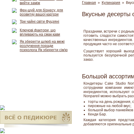
Главная
»
Кулинария
» Вкусн
вийти заміж
Фен-шуй для бізнесу, для
Вкусные десерты о
розвитку вашої кар'єри
Три чайні світи Фуцзяні
Ключові фактори, що
Праздники, встречи с родны
впливають на смак кави
готовить сладости самосто
качественных ингредиентов.
Як зберегти шлюб на межі
продукция часто не соответс
розлучення поради
психолога Як зберегти сім'ю
Существует хороший выход
пользуется безупречной реп
заказ.
Большой ассортим
Кондитеры Cake Studio No
сотрудники компании имею
ингредиентов, используют с
Nonpareil можно выбрать ра
торты на день рождения, 
пирожные на любой вкус;
большой выбор панкейков 
Кенди Бар.
Каждая категория предста
добавляются оригинальные 