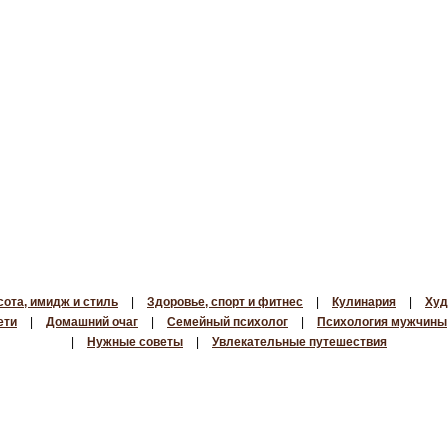
сота, имидж и стиль
|
Здоровье, спорт и фитнес
|
Кулинария
|
Худ
ети
|
Домашний очаг
|
Семейный психолог
|
Психология мужчины
|
Нужные советы
|
Увлекательные путешествия