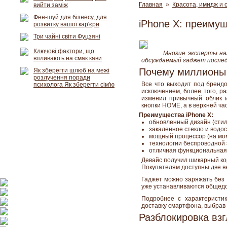
Главная
»
Красота, имидж и 
вийти заміж
Фен-шуй для бізнесу, для
iPhone X: преиму
розвитку вашої кар'єри
Три чайні світи Фуцзяні
Ключові фактори, що
Многие эксперты на
впливають на смак кави
обсуждаемый гаджет послед
Почему миллионы 
Як зберегти шлюб на межі
розлучення поради
Все что выходит под брендо
психолога Як зберегти сім'ю
исключением, более того, р
изменил привычный облик 
кнопки HOME, а в верхней ча
Преимущества iPhone X:
обновленный дизайн (стил
закаленное стекло и водос
мощный процессор (на мо
технологии беспроводной 
отличная функциональная 
Девайс получил шикарный кор
Покупателям доступны две вер
Гаджет можно заряжать без 
уже устанавливаются общедо
Подробнее с характеристи
доставку смартфона, выбрав
Разблокировка взг