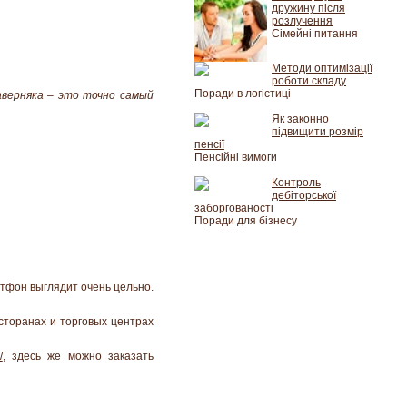
дружину після
розлучення
Сімейні питання
Методи оптимізації
роботи складу
Поради в логістиці
верняка – это точно самый
Як законно
підвищити розмір
пенсії
Пенсійні вимоги
Контроль
дебіторської
заборгованості
Поради для бізнесу
ртфон выглядит очень цельно.
сторанах и торговых центрах
/
, здесь же можно заказать