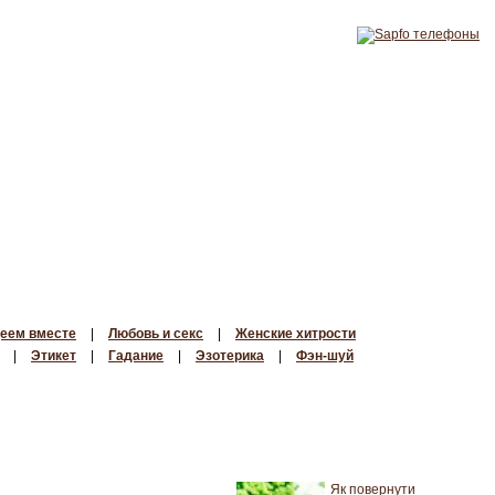
еем вместе
|
Любовь и секс
|
Женские хитрости
|
Этикет
|
Гадание
|
Эзотерика
|
Фэн-шуй
Як повернути