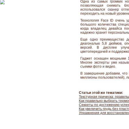
Одна из самых громких но
позволяющая снимать бл
использовался сканер отп
переходить на новый уровен
Технология Face ID очень 
большого количества специ
когда владелец девайса по
надежно хранит персональн
Еще одно преимущество де
диагональю 5,8 дюймов, о
версий. В дисплее улуч
цветопередачей и поддержкой
Гаджет оснащен мощными 1
Многие эксперты уже назы
съемки фото и видео.
В завершение добавим, что 
миллионы пользователей), л
Статьи этой же тематики:
Текстурная прическа: правиль
Как правильно выбрать термо
Секреты по достижению успе
Как увеличить грудь без плас
Упражнения для восстановле