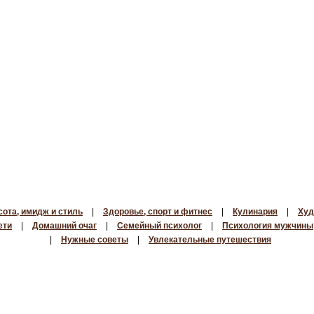
сота, имидж и стиль
|
Здоровье, спорт и фитнес
|
Кулинария
|
Худ
ети
|
Домашний очаг
|
Семейный психолог
|
Психология мужчины
|
Нужные советы
|
Увлекательные путешествия