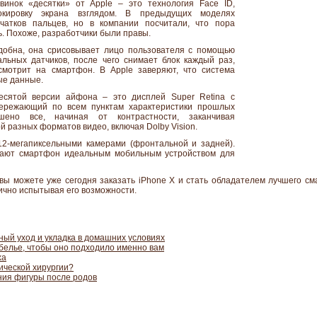
винок «десятки» от Apple – это технология Face ID,
окировку экрана взглядом. В предыдущих моделях
ечатков пальцев, но в компании посчитали, что пора
ь. Похоже, разработчики были правы.
удобна, она срисовывает лицо пользователя с помощью
альных датчиков, после чего снимает блок каждый раз,
смотрит на смартфон. В Apple заверяют, что система
ые данные.
сятой версии айфона – это дисплей Super Retina с
пережающий по всем пунктам характеристики прошлых
шено все, начиная от контрастности, заканчивая
 разных форматов видео, включая Dolby Vision.
2-мегапиксельными камерами (фронтальной и задней).
вают смартфон идеальным мобильным устройством для
вы можете уже сегодня заказать iPhone X и стать обладателем лучшего см
ично испытывая его возможности.
ный уход и укладка в домашних условиях
белье, чтобы оно подходило именно вам
ха
тической хирургии?
ния фигуры после родов