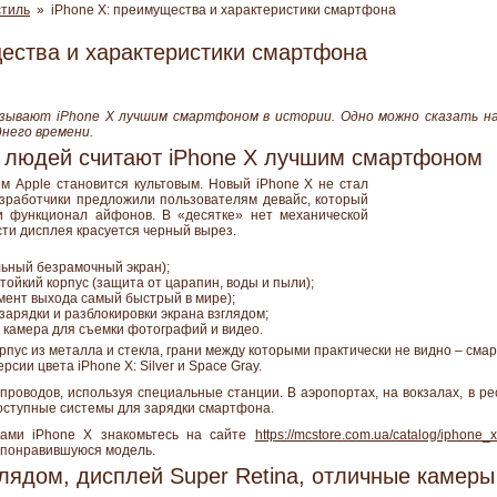
стиль
» iPhone X: преимущества и характеристики смартфона
щества и характеристики смартфона
зывают iPhone X лучшим смартфоном в истории. Одно можно сказать на
него времени.
людей считают iPhone X лучшим смартфоном
м Apple становится культовым. Новый iPhone X не стал
азработчики предложили пользователям девайс, который
и функционал айфонов. В «десятке» нет механической
сти дисплея красуется черный вырез.
ьный безрамочный экран);
тойкий корпус (защита от царапин, воды и пыли);
мент выхода самый быстрый в мире);
зарядки и разблокировки экрана взглядом;
камера для съемки фотографий и видео.
пус из металла и стекла, грани между которыми практически не видно – сма
сии цвета iPhone X: Silver и Space Gray.
проводов, используя специальные станции. В аэропортах, на вокзалах, в ре
ступные системы для зарядки смартфона.
ками iPhone X знакомьтесь на сайте
https://mcstore.com.ua/catalog/iphone_x
 понравившуюся модель.
лядом, дисплей Super Retina, отличные камеры