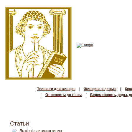
Тренинги для женщин
|
Женщина и деньги
|
Кра
|
От невесты до жены
|
Беременность, роды, д
Статьи
Як жінці з дитиною вдало