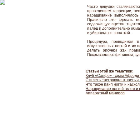
Часто девушки сталкиваются
проведением коррекции, нео
наращивание выполнялось 
Правильно это сделать мо
содержащую ацетон: тщател
палец и дополнительно обма
и убираем все лопаткой.
Процедура, проводимая в
искусственных ногтей и их 
делать рисунки (как прав
Покрываем все финишем, су
Статьи этой же тематики:
Клуб «Сапфо» - храм Афроди
Стилеты экстравагантность и 
Что такое пайп ногти и наскол
Наращивание ногтей гелем и 
Аппаратный маникюр