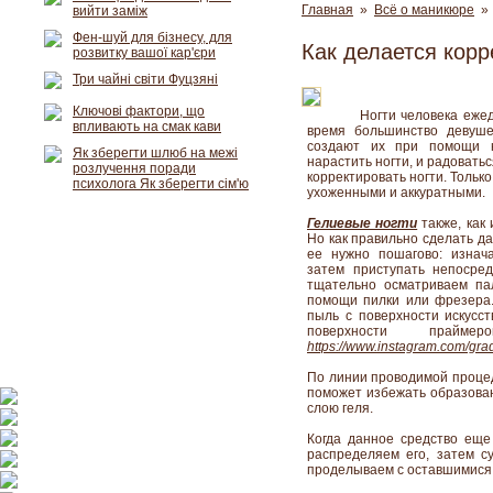
Главная
»
Всё о маникюре
» 
вийти заміж
Фен-шуй для бізнесу, для
Как делается корр
розвитку вашої кар'єри
Три чайні світи Фуцзяні
Ключові фактори, що
Ногти человека ежед
впливають на смак кави
время большинство девуше
создают их при помощи 
Як зберегти шлюб на межі
нарастить ногти, и радоват
розлучення поради
корректировать ногти. Тольк
психолога Як зберегти сім'ю
ухоженными и аккуратными.
Гелиевые ногти
также, как
Но как правильно сделать д
ее нужно пошагово: изнач
затем приступать непосре
тщательно осматриваем па
помощи пилки или фрезера
пыль с поверхности искусс
поверхности прай
https://www.instagram.com/g
По линии проводимой процеду
поможет избежать образован
слою геля.
Когда данное средство еще
распределяем его, затем с
проделываем с оставшимися 