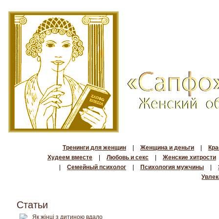
Тренинги для женщин
|
Женщина и деньги
|
Кра
Худеем вместе
|
Любовь и секс
|
Женские хитрости
|
Семейный психолог
|
Психология мужчины
|
Увлек
Статьи
Як жінці з дитиною вдало