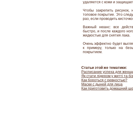
удаляется с кожи и защищае
Чтобы закрепить рисунок, 
топовое покрытие. Это следу
раз, если проводить кисточк
Важный нюанс: все дейст
быстро, и после каждого но
жидкостью для снятия лака.
Очень эффектно будет выгляд
к примеру, только на без
покрытием.
Статьи этой же тематики:
Расписание успеха для женщ
Як стати лідером у житті та бі
Как бороться с ревностью?
Маски с дыней для лица
Как приготовить домашний ш