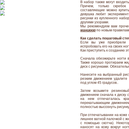
В набор также могут входить
Причем, только скребок
составляющие можно купить
девушка любит эксперименти
рисунки из купленного набо
другими узорами.
Мы рекомендуем вам проче
маникюр
по новым правилам
Как сделать пошаговый ст
Если вы уже приобрели 
испробовать его на своих но
Как приступить к созданию э
Сначала обезжирьте ногти в
Также хорошо протираем жид
диск с рисунками. Обязатель
Нанесите на выбранный рису
резким движением удалите 
под углом 45 градусов..
Затем возьмите резиновы
движением сначала к диску с
на нем отпечаталась кр
перекатывающим движением 
полностью высохнуть рисунку
При отпечатывании на коже в
лишнее ватной палочкой с жи
с помощью скотча). Некот
наносят на кожу вокруг ног