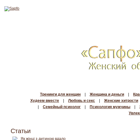
Тренинги для женщин
|
Женщина и деньги
|
Кра
Худеем вместе
|
Любовь и секс
|
Женские хитрости
|
Семейный психолог
|
Психология мужчины
|
Увлек
Статьи
Як жінці з дитиною вдало