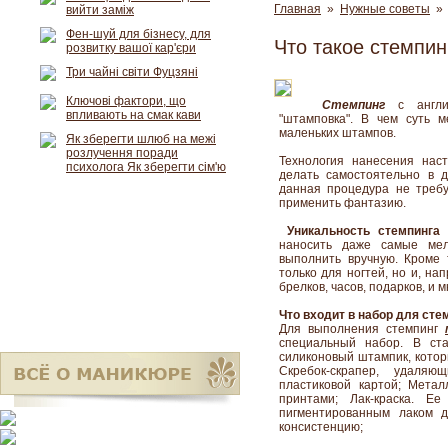
Главная
»
Нужные советы
» 
вийти заміж
Фен-шуй для бізнесу, для
Что такое стемпин
розвитку вашої кар'єри
Три чайні світи Фуцзяні
Ключові фактори, що
Стемпинг
с англий
впливають на смак кави
"штамповка". В чем суть 
маленьких штампов.
Як зберегти шлюб на межі
розлучення поради
Технология нанесения нас
психолога Як зберегти сім'ю
делать самостоятельно в 
данная процедура не требу
применить фантазию.
Уникальность стемпинга
в
наносить даже самые мел
выполнить вручную. Кроме 
только для ногтей, но и, н
брелков, часов, подарков, и м
Что входит в набор для сте
Для выполнения стемпинг
специальный набор. В ста
силиконовый штампик, котор
Скребок-скрапер, удаля
пластиковой картой; Мета
принтами; Лак-краска. Е
пигментированным лаком д
консистенцию;