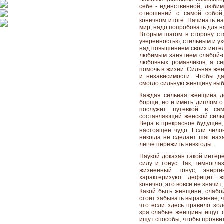
себе - единственной, любим
отношений с самой собой
конечном итоге. Начинать на
мир, надо попробовать для н
Вторым шагом в сторону ст
уверенностью, стильным и у
над повышением своих интел
любимым занятием слабой-с
любовных романчиков, а се
помочь в жизни. Сильная же
и независимости. Чтобы д
смогло сильную женщину выби
Каждая сильная женщина до
борщи, но и иметь диплом о
послужит путевкой в сам
составляющей женской силы
Вера в прекрасное будущее,
настоящее чудо. Если чело
никогда не сделает шаг наз
легче пережить невзгоды.
Наукой доказан такой интере
силу и тонус. Так, темногл
жизненный тонус, энерг
характеризуют дефицит ж
конечно, это вовсе не значит,
Какой быть женщине, слабо
стоит забывать выражение, ч
что если здесь правило зо
зря слабые женщины ищут со
ищут способы, чтобы проявить