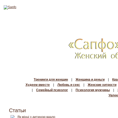
Тренинги для женщин
|
Женщина и деньги
|
Кра
Худеем вместе
|
Любовь и секс
|
Женские хитрости
|
Семейный психолог
|
Психология мужчины
|
Увлек
Статьи
Як жінці з дитиною вдало