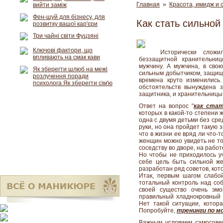
Главная
»
Красота, имидж и 
вийти заміж
Фен-шуй для бізнесу, для
Как стать сильно
розвитку вашої кар'єри
Три чайні світи Фуцзяні
Ключові фактори, що
Исторически слож
впливають на смак кави
беззащитной хранительниц
мужчину. А мужчина, в сво
Як зберегти шлюб на межі
сильным добытчиком, защища
розлучення поради
времена круто изменились
психолога Як зберегти сім'ю
обстоятельств вынуждена 
защитника, и хранительницы 
Ответ на вопрос "
как стат
которых в какой-то степени 
одна с двумя детьми без сре
руки, но она пройдет такую з
что в жизни ее вряд ли что-
женщин можно увидеть не то
соседству во дворе, на работ
Но чтобы не приходилось уч
себе цель быть сильной же
разработан ряд советов, кот
Итак, первым шагом слабо
тотальный контроль над со
своей существо очень эмо
правильный хладнокровный в
Нет такой ситуации, котор
Попробуйте,
тренинги по м
Важным условием самосове