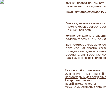
Лучше правильно выбрат
оживленной трассы, можно в
Начинают
тренировки
с 15 
Меняя длинные не очень ин
– можно хорошо сбросить вес
на обмен веществ;
Нужно обязательно следит
задерживалось и не было из
Вот некоторые факты. Конечн
перенесенная травма, сост
голодая анна диетах – можн
одежда сидит несколько луч
забывайте о своих особеннос
Статьи этой же тематики:
Фитнес-тур: отдых с пользой 
Польза ходьбы для похудени
Лекарство от изжоги
Новый стимул красоты
Механизмы очищения органи