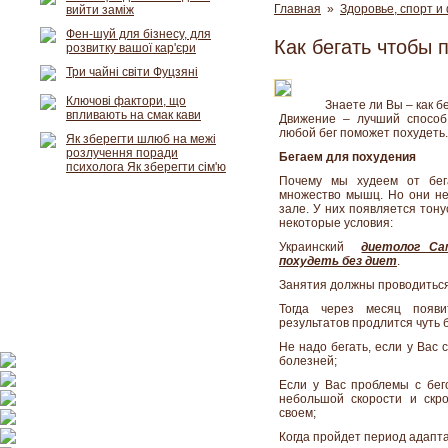
Главная
»
Здоровье, спорт и
вийти заміж
Фен-шуй для бізнесу, для
Как бегать чтобы 
розвитку вашої кар'єри
Три чайні світи Фуцзяні
Ключові фактори, що
Знаете ли Вы – как б
впливають на смак кави
Движение – лучший спосо
любой бег поможет похудеть.
Як зберегти шлюб на межі
розлучення поради
Бегаем для похудения
психолога Як зберегти сім'ю
Почему мы худеем от бег
множество мышц. Но они не
зале. У них появляется тону
некоторые условия:
Украинский
диетолог Са
похудеть без диет
.
Занятия должны проводиться
Тогда через месяц появи
результатов продлится чуть 
Не надо бегать, если у Вас 
болезней;
Если у Вас проблемы с бего
небольшой скорости и скр
своем;
Когда пройдет период адапта