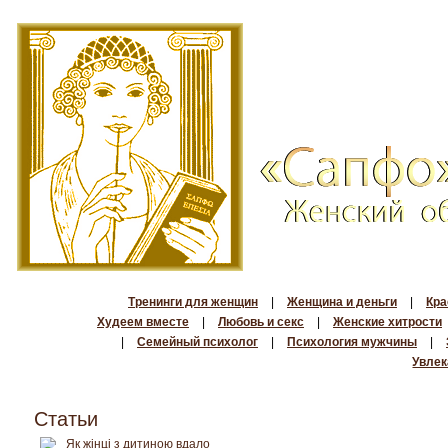
Тренинги для женщин
|
Женщина и деньги
|
Кра
Худеем вместе
|
Любовь и секс
|
Женские хитрости
|
Семейный психолог
|
Психология мужчины
|
Увлек
Статьи
Як жінці з дитиною вдало