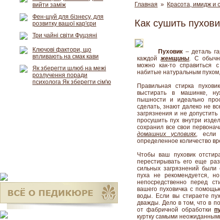
Главная
»
Красота, имидж и 
вийти заміж
Фен-шуй для бізнесу, для
Как сушить пухови
розвитку вашої кар'єри
Три чайні світи Фуцзяні
Ключові фактори, що
Пуховик
– деталь га
впливають на смак кави
каждой
женщины
. С обычн
можно как-то справиться 
Як зберегти шлюб на межі
набитые натуральным пухом, 
розлучення поради
психолога Як зберегти сім'ю
Правильная стирка пухови
выстирать в машинке, н
пышности и идеально прос
сделать, знают далеко не вс
загрязнения и не допустить
просушить пух внутри издел
сохранил все свои первонач
домашних условиях
, если
определенное количество вр
Чтобы ваш пуховик отстир
перестирывать его еще раз
сильных загрязнений были 
пуха не рекомендуется, н
непосредственно перед ст
вашего пуховичка с помощь
воды. Если вы стираете пу
дважды. Дело в том, что в п
от фабричной обработки
п
куртку самыми неожиданным