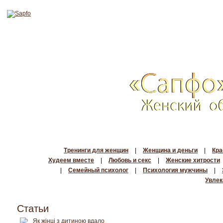
Тренинги для женщин
|
Женщина и деньги
|
Кра
Худеем вместе
|
Любовь и секс
|
Женские хитрости
|
Семейный психолог
|
Психология мужчины
|
Увлек
Статьи
Як жінці з дитиною вдало