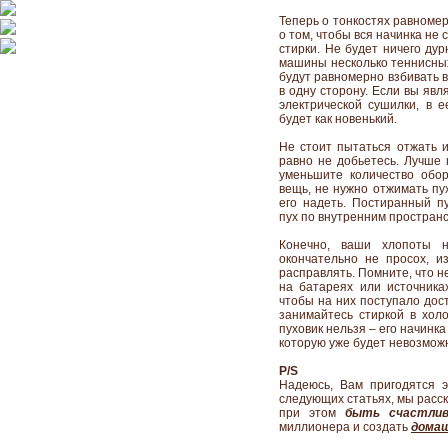
Теперь о тонкостях равноме
о том, чтобы вся начинка не
стирки. Не будет ничего ду
машины несколько теннисных
будут равномерно взбивать в
в одну сторону. Если вы яв
электрической сушилки, в е
будет как новенький.
Не стоит пытаться отжать и
равно не добьетесь. Лучше
уменьшите количество обор
вещь, не нужно отжимать пу
его надеть. Постиранный п
пух по внутренним пространс
Конечно, ваши хлопоты 
окончательно не просох, и
расправлять. Помните, что н
на батареях или источника
чтобы на них поступало дост
занимайтесь стиркой в холо
пуховик нельзя – его начинк
которую уже будет невозмож
P/S
Надеюсь, Вам пригодятся 
следующих статьях, мы расс
при этом
быть счастлив
миллионера и создать
домаш