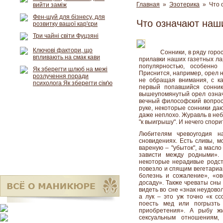
Главная
»
Эзотерика
» Что 
вийти заміж
Фен-шуй для бізнесу, для
Что означают наш
розвитку вашої кар'єри
Три чайні світи Фуцзяні
Ключові фактори, що
Сонники, в ряду горо
впливають на смак кави
прилавки наших газетных ла
популярностью, особенно 
Як зберегти шлюб на межі
Приснится, например, орел н
розлучення поради
не обращая внимания, с ка
психолога Як зберегти сім'ю
первый попавшийся сонник
вышеупомянутый орел означ
вечный философский вопрос,
руке, некоторые сонники даю
даже неплохо. Журавль в небе
"к выигрышу". И нечего спори
Любителям чревоугодия 
сновидениях. Есть сливы, м
вареную – "убыток", а масл
зависти между родными». 
некоторые нерадивые родст
повезло и спящим вегетариа
болезнь и сожаление», «о
досаду». Также чреваты сны 
видеть во сне «знак неудово
а лук – это уж точно «к сс
поесть мед или погрызть
приобретения». А рыбу ж
сексуальным отношениям,