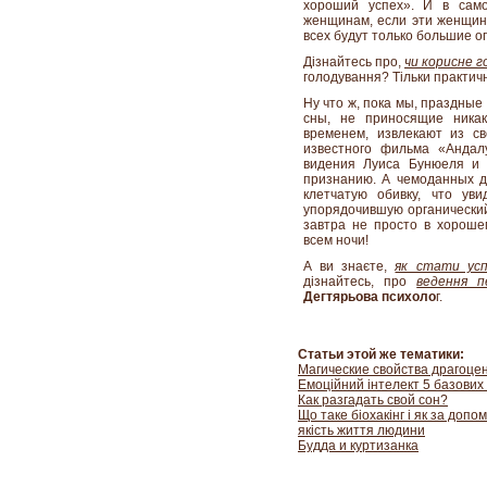
хороший успех». И в само
женщинам, если эти женщины
всех будут только большие о
Дізнайтесь про,
чи корисне г
голодування? Тільки практич
Ну что ж, пока мы, праздные
сны, не приносящие никак
временем, извлекают из св
известного фильма «Андал
видения Луиса Бунюеля и 
признанию. А чемоданных д
клетчатую обивку, что ув
упорядочившую органический
завтра не просто в хороше
всем ночи!
А ви знаєте,
як стати усп
дізнайтесь, про
ведення п
Дегтярьова психоло
г.
Статьи этой же тематики:
Магические свойства драгоце
Емоційний інтелект 5 базових
Как разгадать свой сон?
Що таке біохакінг і як за доп
якість життя людини
Будда и куртизанка