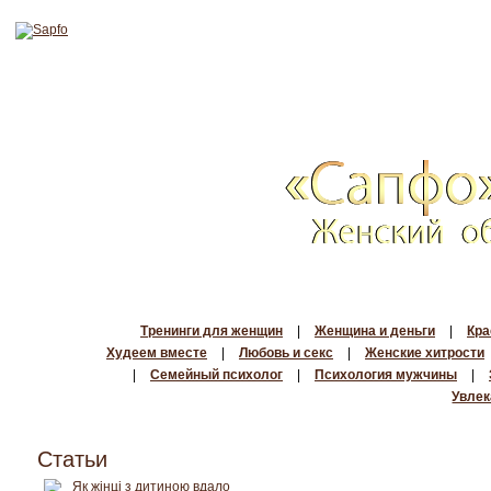
Тренинги для женщин
|
Женщина и деньги
|
Кра
Худеем вместе
|
Любовь и секс
|
Женские хитрости
|
Семейный психолог
|
Психология мужчины
|
Увлек
Статьи
Як жінці з дитиною вдало