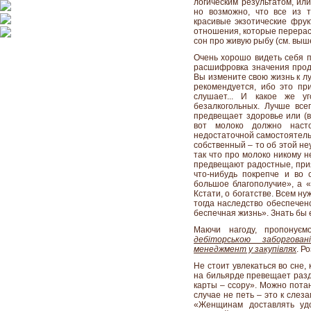
логическим результатом, ил
но возможно, что все из 
красивые экзотические фру
отношения, которые перерас
сон про живую рыбу (см. выше
Очень хорошо видеть себя п
расшифровка значения проду
Вы измените свою жизнь к лу
рекомендуется, ибо это пр
слушает... И какое же у
безалкогольных. Лучше все
предвещает здоровье или (в
вот молоко должно наст
недостаточной самостоятель
собственный – то об этой неу
так что про молоко никому н
предвещают радостные, при
что-нибудь покрепче и во 
большое благополучие», а «
Кстати, о богатстве. Всем ну
тогда наследство обеспечено
беспечная жизнь». Знать бы е
Маючи нагоду, пропонує
дебіторською заборгован
менеджмент у закупівлях
. Р
Не стоит увлекаться во сне,
на бильярде превещает разд
карты – ссору». Можно потан
случае не петь – это к сле
«Женщинам доставлять удо