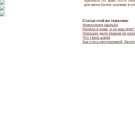
признать тот факт, что я теп
для меня более значимо в с
Статьи этой же тематики:
Новогодняя свадьба
Неряха в доме, и он ваш муж
Хорошее дело браком не наз
Что такое шарм
Как стать неотразимой. Десят