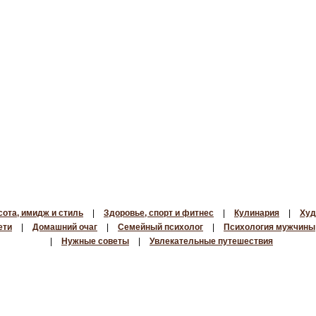
сота, имидж и стиль
|
Здоровье, спорт и фитнес
|
Кулинария
|
Худ
ети
|
Домашний очаг
|
Семейный психолог
|
Психология мужчины
|
Нужные советы
|
Увлекательные путешествия