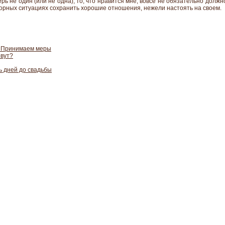
ерь не один (или не одна), то, что нравится мне, вовсе не обязательно долж
порных ситуациях сохранить хорошие отношения, нежели настоять на своем.
? Принимаем меры
овут?
ь дней до свадьбы