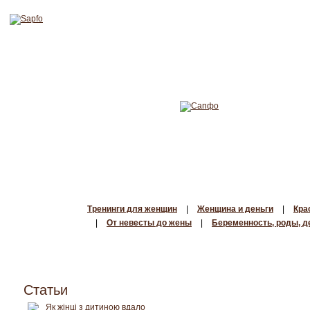
Тренинги для женщин
|
Женщина и деньги
|
Кра
|
От невесты до жены
|
Беременность, роды, д
Статьи
Як жінці з дитиною вдало