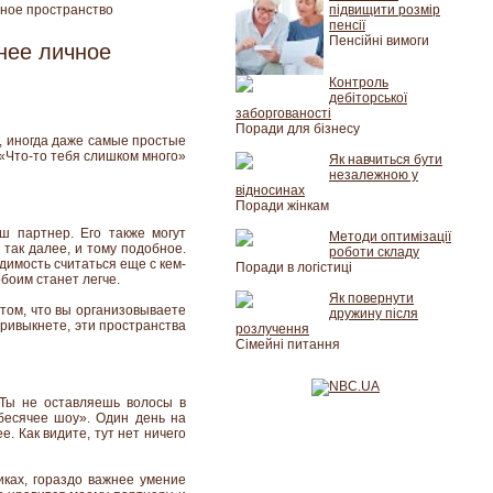
чное пространство
підвищити розмір
пенсії
Пенсійні вимоги
нее личное
Контроль
дебіторської
заборгованості
Поради для бізнесу
а, иногда даже самые простые
«Что-то тебя слишком много»
Як навчиться бути
незалежною у
відносинах
Поради жінкам
ш партнер. Его также могут
Методи оптимізації
так далее, и тому подобное.
роботи складу
димость считаться еще с кем-
Поради в логістиці
обоим станет легче.
Як повернути
 том, что вы организовываете
дружину після
 привыкнете, эти пространства
розлучення
Сімейні питання
Ты не оставляешь волосы в
бесячее шоу». Один день на
е. Как видите, тут нет ничего
иках, гораздо важнее умение