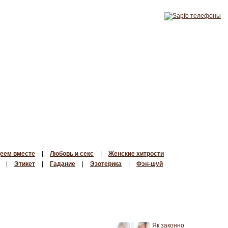
еем вместе
|
Любовь и секс
|
Женские хитрости
|
Этикет
|
Гадание
|
Эзотерика
|
Фэн-шуй
Як законно