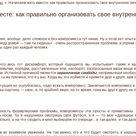
ны
» Начинаем жить вместе: как правильно организовать свое внутреннее ли
сте: как правильно организовать свое внутрен
е, вообще, дело сложное и без компромисса тут никак. Ну а если нет опыт
риду домой — там ты сидишь» - очень распространенная проблема, а упреки 
ы один раз каждый человек.
 что весь тот дискомфорт, который ощущаете вы, испытывает также и ва
ривычки, порядки, расставленные или, наоборот, разбросанные ваши вещи и 
али. Истинной причиной является
ограничение свободы
, непривычная необхо
та же причина, что и у вас. Когда вы это поймете и примете друг в друге, вам 
туация не усугублялась, надо искать компромисс. Заключается компромисс в
ш партнер — свое, и, по крайней мере, на то время, пока вы друг к другу не
ность формулировки проблемы, компромиссы эти просты и примитивны. 
ю носки. Ты в наушниках смотришь свой футбол, а я — то мое «дурацкое 
но, а на что сходить в кино выбираем по очереди... и так далее, и так дале
 во взаимном уважении. Не так важно, кто и что будет смотреть в наушн