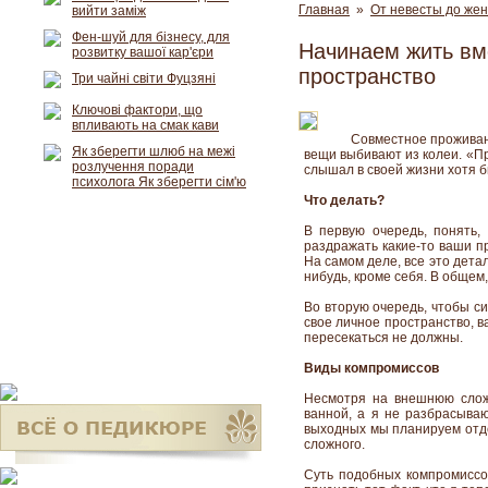
Главная
»
От невесты до же
вийти заміж
Фен-шуй для бізнесу, для
Начинаем жить вме
розвитку вашої кар'єри
пространство
Три чайні світи Фуцзяні
Ключові фактори, що
впливають на смак кави
Совместное проживани
Як зберегти шлюб на межі
вещи выбивают из колеи. «П
розлучення поради
слышал в своей жизни хотя б
психолога Як зберегти сім'ю
Что делать?
В первую очередь, понять,
раздражать какие-то ваши п
На самом деле, все это дет
нибудь, кроме себя. В общем, 
Во вторую очередь, чтобы си
свое личное пространство, ва
пересекаться не должны.
Виды компромиссов
Несмотря на внешнюю слож
ванной, а я не разбрасыва
выходных мы планируем отдель
сложного.
Суть подобных компромиссов