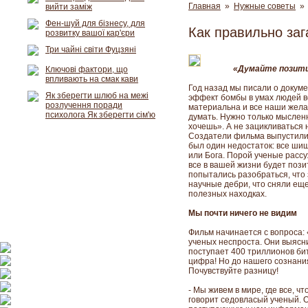
Главная
»
Нужные советы
» 
вийти заміж
Фен-шуй для бізнесу, для
Как правильно за
розвитку вашої кар'єри
Три чайні світи Фуцзяні
«Думайте позитив
Ключові фактори, що
впливають на смак кави
Год назад мы писали о докуме
Як зберегти шлюб на межі
эффект бомбы в умах людей вс
розлучення поради
материальна и все наши жела
психолога Як зберегти сім'ю
думать. Нужно только мысленн
хочешь». А не зацикливаться н
Создатели фильма выпустили
был один недостаток: все ши
или Бога. Порой ученые рассу
все в вашей жизни будет пози
попытались разобраться, что 
научные дебри, что сняли ещ
полезных находках.
Мы почти ничего не видим
Фильм начинается с вопроса: 
ученых неспроста. Они выясни
поступает 400 триллионов би
цифра! Но до нашего сознания
Почувствуйте разницу!
- Мы живем в мире, где все, ч
говорит седовласый ученый. О