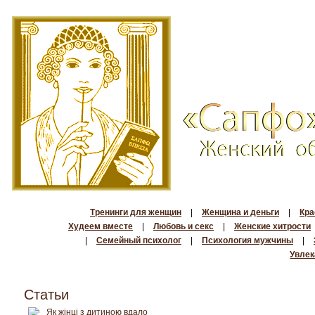
Тренинги для женщин
|
Женщина и деньги
|
Кра
Худеем вместе
|
Любовь и секс
|
Женские хитрости
|
Семейный психолог
|
Психология мужчины
|
Увлек
Статьи
Як жінці з дитиною вдало