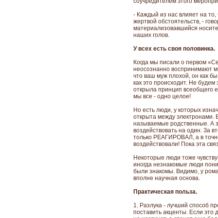
соучредителем этого меропри
- Каждый из нас влияет на то,
жертвой обстоятельств, - гово
материализовавшийся носите
наших голов.
У всех есть своя половинка.
Когда мы писали о первом «Се
неосознанно воспринимают мы
что ваш муж плохой, он как б
как это происходит. Не будем 
открыла принцип всеобщего е
мы все - одно целое!
Но есть люди, у которых изна
открыта между электронами. В
называемые родственные. А з
воздействовать на один. За в
только РЕАГИРОВАЛ, а в точн
воздействовали! Пока эта свя
Некоторые люди тоже чувствуют
иногда незнакомые люди поним
были знакомы. Видимо, у ром
вполне научная основа.
Практическая польза.
1. Разлука - лучший способ п
поставить акценты. Если это 