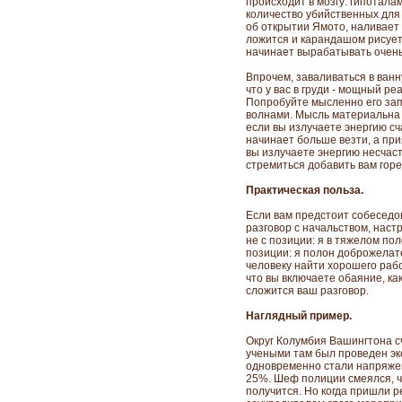
происходит в мозгу: гипотал
количество убийственных для
об открытии Ямото, наливает 
ложится и карандашом рисует 
начинает вырабатывать очень
Впрочем, заваливаться в ванн
что у вас в груди - мощный ре
Попробуйте мысленно его запу
волнами. Мысль материальна -
если вы излучаете энергию сч
начинает больше везти, а пр
вы излучаете энергию несчасть
стремиться добавить вам горе
Практическая польза.
Если вам предстоит собеседо
разговор с начальством, наст
не с позиции: я в тяжелом пол
позиции: я полон доброжелат
человеку найти хорошего раб
что вы включаете обаяние, как
сложится ваш разговор.
Наглядный пример.
Округ Колумбия Вашингтона с
учеными там был проведен эк
одновременно стали напряжен
25%. Шеф полиции смеялся, чт
получится. Но когда пришли 