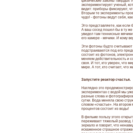
физические законы твердых те
экспериментирует ученый, кот
видит: приборы фиксируют, чт
Вторым те эксперименты прово
чудо! - фотоны ведут себя, ка
Это представляете, как если б
А ваш сосед пошел бы в ту же
увидел там теннисные мячики.
его камере - мячики. И кому в
Эти фотоны будто считывают
подстраиваются под его предс
состоит из фотонов, электрон
меняем действительность и с
своя. И тот, кто уверен, что 
мире. А тот, кто считает, что 
Запустите реактор счастья.
Наглядно это продемонстриро
экспериментах с водой мы уже
разные слова и фотографиров
сутки. Вода меняла свою стру
словом «счастье». На втором 
процентов состоит из воды!
В фильме пользу этого откры
переживает тяжелый развод. 
зеркало и говорит, что ненав
искаженное страшное отражени