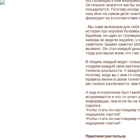
поступающую к нам информац
Остальное хранится как бы за
понадобится. Поэтому иногда 
наш мозг на самом деле знает
фильтрует ее в соответствии 
- Мы сами выбираем для себя 
история про корабли Колумба
Карибам, ни один из туземцев
никогда не видели корабли, у 
заметили. Шаман заметил рябь
вызвано. Он стал каждый день
тогда рассказал всем, что там
В общем, каждый видит только 
создаем каждый свою картину
тоннель реальности. У каждого 
поэтому, когда вы с кем-то сп
правила жизни в своем тоннеле
вас сильно различаются, вам 
А еще в психологии был такой
вслушивается и что-то хочет 
информации, чем если бы не в
парился.
Чтобы стать по-настоящему с
ощущение счастья!
Чтобы стать по-настоящему с
ощущение счастья!
Практическая польза