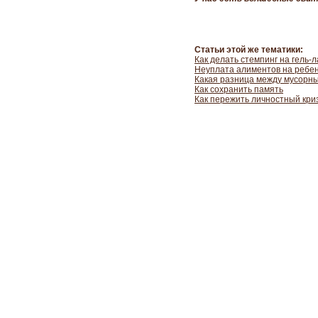
Статьи этой же тематики:
Как делать стемпинг на гель-
Неуплата алиментов на ребен
Какая разница между мусорны
Как сохранить память
Как пережить личностный кри