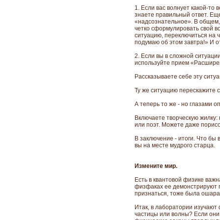
1. Если вас волнует какой-то в
знаете правильный ответ. Ещ
«надсознательное». В общем, 
четко сформулировать свой во
ситуацию, переключиться на ч
подумаю об этом завтра!» И о
2. Если вы в сложной ситуаци
используйте прием «Расширен
Рассказываете себе эту ситуац
Ту же ситуацию перескажите се
А теперь то же - но глазами о
Включаете творческую жилку: 
или поэт. Можете даже порисо
В заключение - итоги. Что бы
вы на месте мудрого старца.
Измените мир.
Есть в квантовой физике важ
физфаках ее демонстрируют пе
признаться, тоже была ошар
Итак, в лаборатории изучают 
частицы или волны? Если они