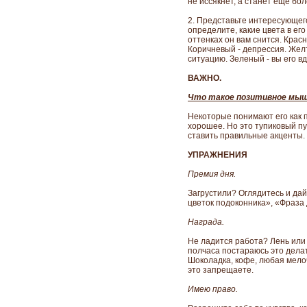
не иссякнет, а станет еще бо
2. Представьте интересующего
определите, какие цвета в ег
оттенках он вам снится. Крас
Коричневый - депрессия. Желт
ситуацию. Зеленый - вы его в
ВАЖНО.
Что такое позитивное мы
Некоторые понимают его как п
хорошее. Но это тупиковый пут
ставить правильные акценты.
УПРАЖНЕНИЯ
Премия дня.
Загрустили? Оглядитесь и да
цветок подоконника», «Фраза 
Награда.
Не ладится работа? Лень или
полчаса постараюсь это делат
Шоколадка, кофе, любая мело
это запрещаете.
Имею право.