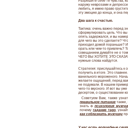
Разрешите себе те чувства, 
наружу неврозами и депресси
любить, я имею право грустить,
эту эмоцию до конца, и она п
Два шага к счастью.
Тактика: очень важно перед з
сформулировать цель. Что вы
опять задержался, и вы намер
для чего вы это сделаете? Чт
приходил домой пораньше? И е
орать или чем-то привлечь? Т
совещанием думайте не о то
ЧЕГО ВЫ ХОТИТЕ ЭТО СКАЗАТЬ.
нужные слова найдутся.
Стратегия: прислушайтесь к 
получить в итоге. Это главне
ванильного мороженого. Начал
желаете ощущений, перед вам
не подумали. В нашем пример
чего-то вкусного. И вот вы уж
десертом, о существовании к
Советуем Вам, также узна
правильное питание
также,
знать
о
психология мужчи
почему
гадание
таро
,
узнай
как соблазнить
мужчину
пр
У нас есть волшебные свит