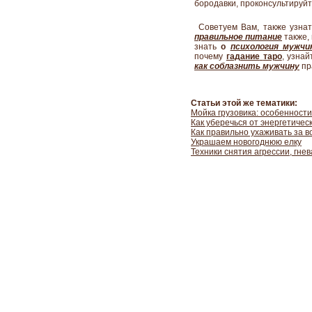
бородавки, проконсультируй
Советуем Вам, также узна
правильное питание
также,
знать
о
психология мужчи
почему
гадание
таро
,
узнай
как соблазнить
мужчину
пр
Статьи этой же тематики:
Мойка грузовика: особенност
Как уберечься от энергетичес
Как правильно ухаживать за 
Украшаем новогоднюю елку
Техники снятия агрессии, гнев