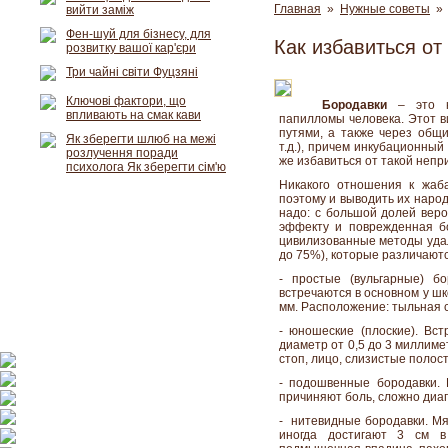
Главная
»
Нужные советы
» 
вийти заміж
Фен-шуй для бізнесу, для
Как избавиться от
розвитку вашої кар'єри
Три чайні світи Фуцзяні
Ключові фактори, що
Бородавки
– это на
впливають на смак кави
папилломы человека. Этот в
путями, а также через общи
Як зберегти шлюб на межі
т.д.), причем инкубационный
розлучення поради
же избавиться от такой непр
психолога Як зберегти сім'ю
Никакого отношения к жаба
поэтому и выводить их наро
надо: с большой долей веро
эффекту и поврежденная б
цивилизованные методы удал
до 75%), которые различают
- простые (вульгарные) б
встречаются в основном у шк
мм. Расположение: тыльная с
- юношеские (плоские). Вст
диаметр от 0,5 до 3 миллиме
стоп, лицо, слизистые полост
- подошвенные бородавки. 
причиняют боль, сложно диаг
- нитевидные бородавки. Мяг
иногда достигают 3 см в