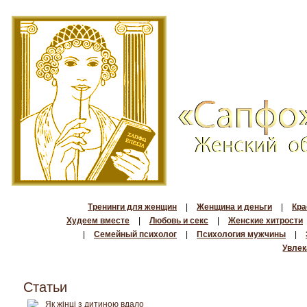
Тренинги для женщин
|
Женщина и деньги
|
Кра
Худеем вместе
|
Любовь и секс
|
Женские хитрости
|
Семейный психолог
|
Психология мужчины
|
Увлек
Статьи
Як жінці з дитиною вдало