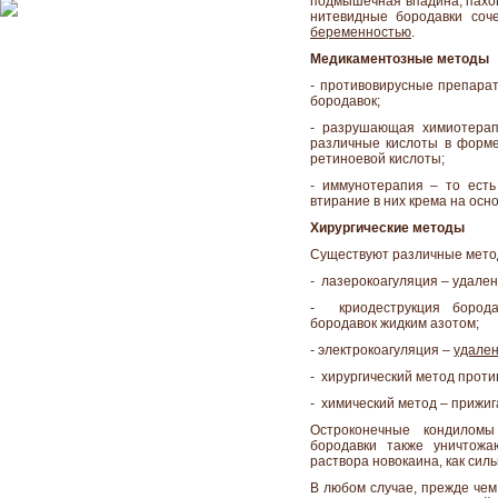
подмышечная впадина, пахов
нитевидные бородавки соч
беременностью
.
Медикаментозные методы
- противовирусные препарат
бородавок;
- разрушающая химиотерап
различные кислоты в форме
ретиноевой кислоты;
- иммунотерапия – то есть
втирание в них крема на осн
Хирургические методы
Существуют различные мето
- лазерокоагуляция – удале
- криодеструкция борода
бородавок жидким азотом;
- электрокоагуляция –
удален
- хирургический метод проти
- химический метод – прижиг
Остроконечные кондиломы
бородавки также уничтожа
раствора новокаина, как сил
В любом случае, прежде чем