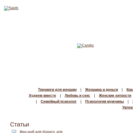
Тренинги для женщин
|
Женщина и деньги
|
Кра
Худеем вместе
|
Любовь и секс
|
Женские хитрости
|
Семейный психолог
|
Психология мужчины
|
Увлек
Статьи
Фен-шуй для бізнесу, для