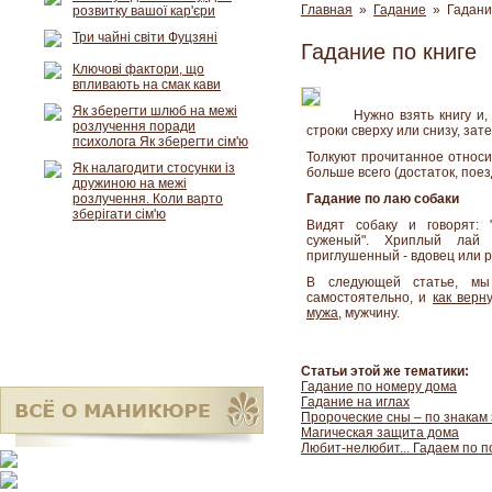
Главная
»
Гадание
» Гадание
розвитку вашої кар'єри
Три чайні світи Фуцзяні
Гадание по книге
Ключові фактори, що
впливають на смак кави
Як зберегти шлюб на межі
Нужно взять книгу и
розлучення поради
строки сверху или снизу, зат
психолога Як зберегти сім'ю
Толкуют прочитанное относи
Як налагодити стосунки із
больше всего (достаток, поезд
дружиною на межі
розлучення. Коли варто
Гадание по лаю собаки
зберігати сім'ю
Видят собаку и говорят: "
суженый". Хриплый лай 
приглушенный - вдовец или 
В следующей статье, м
самостоятельно, и
как верн
мужа
, мужчину.
Статьи этой же тематики:
Гадание по номеру дома
Гадание на иглах
Пророческие сны – по знакам
Магическая защита дома
Любит-нелюбит... Гадаем по 