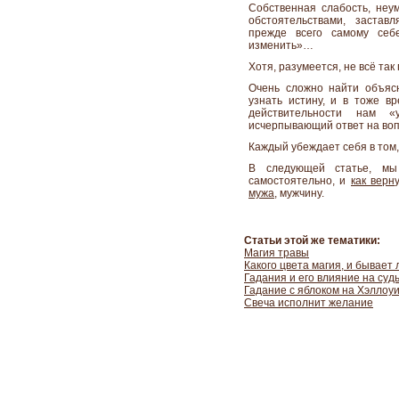
Собственная слабость, неу
обстоятельствами, застав
прежде всего самому себ
изменить»…
Хотя, разумеется, не всё так
Очень сложно найти объяс
узнать истину, и в тоже вр
действительности нам «
исчерпывающий ответ на во
Каждый убеждает себя в том, 
В следующей статье, м
самостоятельно, и
как верн
мужа
, мужчину.
Статьи этой же тематики:
Магия травы
Какого цвета магия, и бывает
Гадания и его влияние на суд
Гадание с яблоком на Хэллоу
Свеча исполнит желание