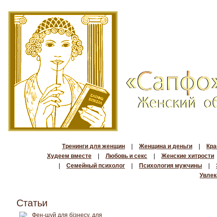
Тренинги для женщин
|
Женщина и деньги
|
Кра
Худеем вместе
|
Любовь и секс
|
Женские хитрости
|
Семейный психолог
|
Психология мужчины
|
Увлек
Статьи
Фен-шуй для бізнесу, для