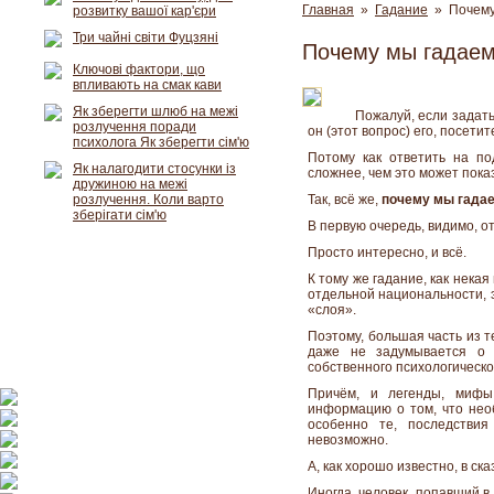
Главная
»
Гадание
» Почему 
розвитку вашої кар'єри
Три чайні світи Фуцзяні
Почему мы гадаем
Ключові фактори, що
впливають на смак кави
Як зберегти шлюб на межі
Пожалуй, если задать
розлучення поради
он (этот вопрос) его, посетит
психолога Як зберегти сім'ю
Потому как ответить на по
Як налагодити стосунки із
сложнее, чем это может пока
дружиною на межі
розлучення. Коли варто
Так, всё же,
почему мы гада
зберігати сім'ю
В первую очередь, видимо, о
Просто интересно, и всё.
К тому же гадание, как некая
отдельной национальности, 
«слоя».
Поэтому, большая часть из те
даже не задумывается о 
собственного психологическог
Причём, и легенды, мифы
информацию о том, что нео
особенно те, последствия
невозможно.
А, как хорошо известно, в ск
Иногда, человек, попавший 