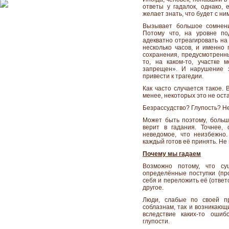
ответы у гадалок, однако, 
желает знать, что будет с ни
Вызывает большое сомнени
Потому что, на уровне по
адекватно отреагировать на 
несколько часов, и именно 
сохранения, предусмотренн
то, на каком-то, участке 
запрещен». И нарушение э
привести к трагедии.
Как часто случается такое. 
менее, некоторых это не ост
Безрассудство? Глупость? Н
Может быть поэтому, больш
верит в гадания. Точнее, 
неведомое, что неизбежно
каждый готов её принять. Не 
Почему мы гадаем
Возможно потому, что су
определённые поступки (пр
себя и переложить её (ответс
другое.
Люди, слабые по своей пр
соблазнам, так и возникающ
вследствие каких-то ошиб
глупости.