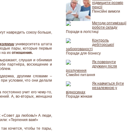
підвищити розмір
пенсії
Пенсійні вимоги
Методи оптимізації
роботи складу
Поради в логістиці
гут навредить союзу больше,
Контроль
хологии
университета штата
дебіторської
олодые пары, которые первые
заборгованості
ы на их
отношения.
Поради для бізнесу
выражают, слушая и обнимая
Як повернути
ебе партнёра, восхищение и
дружину після
облем.
розлучення
Сімейні питання
держка, другими словами –
 при условии, что они делали
Як навчиться бути
незалежною у
 постоянно учит его чему-то,
відносинах
ений. А, во-вторых,
женщина
Поради жінкам
: «Совет да любовь!» А люди,
жили: «Терпения вам!»
 так хочется, чтобы те пары,