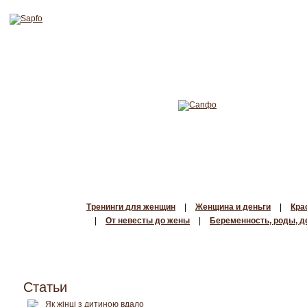
Тренинги для женщин
|
Женщина и деньги
|
Кра
|
От невесты до жены
|
Беременность, роды, д
Статьи
Як жінці з дитиною вдало