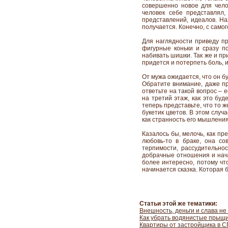
совершенно новое для челов
человек себе представлял
представлений, идеалов. Нах
получается. Конечно, с само
Для наглядности приведу пр
фигурные коньки и сразу п
набивать шишки. Так же и пр
придется и потерпеть боль, и
От мужа ожидается, что он бу
Обратите внимание, даже п
ответьте на такой вопрос – 
на третий этаж, как это бу
теперь представьте, что то ж
букетик цветов. В этом случ
как странность его мышления
Казалось бы, мелочь, как пр
любовь-то в браке, она со
терпимости, рассудительнос
добрачные отношения и нача
более интересно, потому чт
начинается сказка. Которая б
Статьи этой же тематики:
Внешность, деньги и слава не
Как убрать водянистые прыщ
Квартиры от застройщика в С