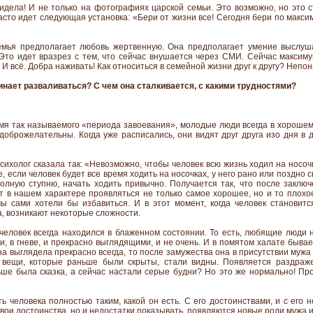
идела! И не только на фотографиях царской семьи. Это возможно, но это 
часто идет следующая установка: «Бери от жизни все! Сегодня бери по макс
емья предполагает любовь жертвенную. Она предполагает умение выслушат
 Это идет вразрез с тем, что сейчас внушается через СМИ. Сейчас максимум
И всё. Добра наживать! Как относиться в семейной жизни друг к другу? Непон
нает разваливаться? С чем она сталкивается, с какими трудностями?
емя так называемого «периода завоевания», молодые люди всегда в хороше
доброжелательны. Когда уже расписались, они видят друг друга изо дня в д
сихолог сказала так: «Невозможно, чтобы человек всю жизнь ходил на носо
е, если человек будет все время ходить на носочках, у него рано или поздно
олную ступню, начать ходить привычно. Получается так, что после заклю
ет в нашем характере проявляться не только самое хорошее, но и то плохое
мы сами хотели бы избавиться. И в этот момент, когда человек становит
а, возникают некоторые сложности.
человек всегда находился в блаженном состоянии. То есть, любящие люди н
и, в гневе, и прекрасно выглядящими, и не очень. И в помятом халате быва
 выглядела прекрасно всегда, то после замужества она в присутствии мужа
е вещи, которые раньше были скрыты, стали видны. Появляется раздраж
ше была сказка, а сейчас настали серые будни? Но это же нормально! Пр
ь человека полностью таким, какой он есть. С его достоинствами, и с его н
свои достоинства, но и недостатки показывать, появляются новые роли мужа и