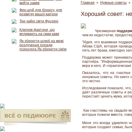
Главная
»
Нужные советы
» 
вийти заміж
Фен-шуй для бізнесу, для
Хороший совет: н
розвитку вашої кар'єри
Три чайні світи Фуцзяні
Ключові фактори, що
Чрезмерная
поддерж
впливають на смак кави
чем их недостатки, предосте
Як зберегти шлюб на межі
"Идея, что взаимная поддер
розлучення поради
Айова США, которая проводи
психолога Як зберегти сім'ю
пять лет брака, ежегодно за
Поддержка может принимать
партнёра. "Информационна
вера в него. И «практическа
Оказалось, что на
счастье
ненужные советы. Но никто н
это честно.
Исследование показало, что,
даёт различные советы и ре
перестаёт ценить мужа, кото
Как счастливы на свадьбе мо
которые пожили вместе, гово
Меня это всегда удивляло на
которые создают семью, были