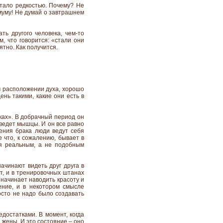
стало редкостью. Почему? Не
имуму! Не думай о завтрашнем
ь другого человека, чем-то
, что говорится: «стали они
ятно. Как получится.
м расположении духа, хорошо
ень такими, какие они есть в
чках». В добрачный период он
 сведет мышцы. И он все равно
чения брака люди ведут себя
 что, к сожалению, бывает в
ся реальным, а не подобным
ачинают видеть друг друга в
ет, и в тренировочных штанах
 начинает наводить красоту и
ение, и в некотором смысле
осто не надо было создавать
едостатками. В момент, когда
 жены. И это состояние – оно