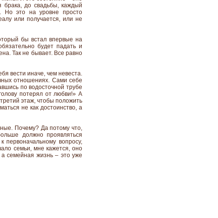
я брака, до свадьбы, каждый
. Но это на уровне просто
деалу или получается, или не
который бы встал впервые на
обязательно будет падать и
на. Так не бывает. Все равно
ебя вести иначе, чем невеста.
чных отношениях. Сами себе
равшись по водосточной трубе
голову потерял от любви!» А
а третий этаж, чтобы положить
маться не как достоинство, а
зные. Почему? Да потому что,
 больше должно проявляться
 к первоначальному вопросу,
ало семьи, мне кажется, оно
 а семейная жизнь – это уже