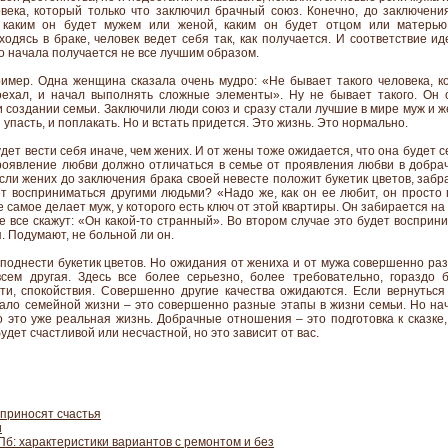
ека, который только что заключил брачный союз. Конечно, до заключени
, каким он будет мужем или женой, каким он будет отцом или матерью
одясь в браке, человек ведет себя так, как получается. И соответствие и
го начала получается не все лучшим образом.
имер. Одна женщина сказала очень мудро: «Не бывает такого человека, 
оехал, и начал выполнять сложные элементы». Ну не бывает такого. Он 
и создании семьи. Заключили люди союз и сразу стали лучшие в мире муж и же
 упасть, и поплакать. Но и встать придется. Это жизнь. Это нормально.
дет вести себя иначе, чем жених. И от жены тоже ожидается, что она будет с
роявление любви должно отличаться в семье от проявления любви в добра
если жених до заключения брака своей невесте положит букетик цветов, заб
дет восприниматься другими людьми? «Надо же, как он ее любит, он просто 
е самое делает муж, у которого есть ключ от этой квартиры. Он забирается н
ае все скажут: «Он какой-то странный». Во втором случае это будет восприни
. Подумают, не больной ли он.
еподнести букетик цветов. Но ожидания от жениха и от мужа совершенно ра
всем другая. Здесь все более серьезно, более требовательно, гораздо
ти, спокойствия. Совершенно другие качества ожидаются. Если вернуться
ло семейной жизни – это совершенно разные этапы в жизни семьи. Но нач
о это уже реальная жизнь. Добрачные отношения – это подготовка к сказке,
удет счастливой или несчастной, но это зависит от вас.
 приносят счастья
и
Пб: характеристики вариантов с ремонтом и без