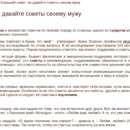
Хороший совет: не давайте советы своему мужу
е давайте советы своему мужу
ка
и множество советов по любому поводу со стороны одного из
супругов
мо
регают психологи.
жка помогает в браке, это миф", - утверждает Эрика Лоуренс профессор
пси
ла исследование по этому вопросу. В её исследовании участвовали 103 м
полняли анкеты. Парам предлагалось ответить, как влияет поддержка и совет
 четыре формы. Бывает физическая и эмоциональная поддержка, которую 
я поддержка" это
советы
и рекомендации, поддерживание уверенности в с
я помощь», это ответственность за обязательства или совместное решение пр
в браке, более всего негативно влияет избыточная информационная под
е жаловался на партнеров, которые выражали восхищение и веру в супруга -
 во-первых,
мужчины
нервничают, злятся и чувствуют себя неловко, если жена
комендации. Особенно если эти советы касаются его работы, друзей и увлеч
рой сдался и следует её советам и
поучениям.
лодые, как они радуются тому, что они встретили друг друга. Все им желают
рят: «Терпения вам!» Молодые – опять: «Любви вам, любви!» А те, кто уже по
 свадьбе. «О каком терпении они говорят? – думала я, – Любви, любви!» И
 счастливы. Так хочется, чтобы их счастье сохранилось на всю жизнь.