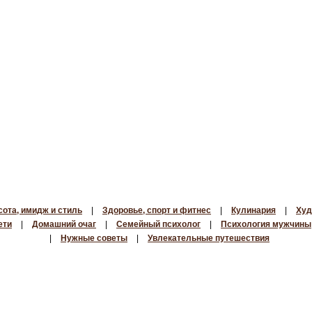
сота, имидж и стиль
|
Здоровье, спорт и фитнес
|
Кулинария
|
Худ
ети
|
Домашний очаг
|
Семейный психолог
|
Психология мужчины
|
Нужные советы
|
Увлекательные путешествия