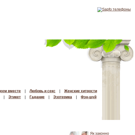
еем вместе
|
Любовь и секс
|
Женские хитрости
|
Этикет
|
Гадание
|
Эзотерика
|
Фэн-шуй
Як законно