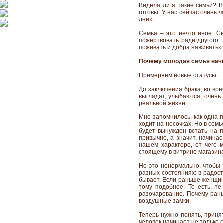
Видела ли я такие семьи? В
готовы. У нас сейчас очень 
дне».
Семья – это нечто иное. С
пожертвовать ради другого.
поживать и добра наживать». 
Почему молодая семья начи
Примеряем новые статусы
До заключения брака, во вр
выглядят, улыбаются, очень 
реальной жизни.
Мне запомнилось, как одна п
ходит на носочках. Но в семь
будет вынужден встать на п
привычно, а значит, начина
нашем характере, от чего 
стоящему в витрине магазин
Но это ненормально, чтобы 
разных состояниях: в радост
бывает. Если раньше женщина
тому подобное. То есть, т
разочарование. Почему рань
воздушные замки.
Теперь нужно понять, принят
человек начинает не только 