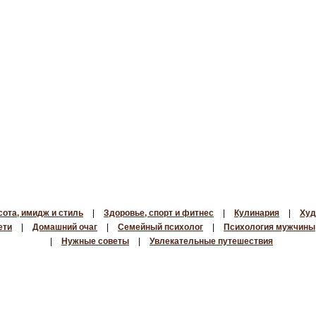
сота, имидж и стиль
|
Здоровье, спорт и фитнес
|
Кулинария
|
Худ
ети
|
Домашний очаг
|
Семейный психолог
|
Психология мужчины
|
Нужные советы
|
Увлекательные путешествия