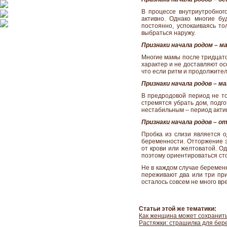
В процессе внутриутробного
активно. Однако многие б
постоянно, успокаиваясь то
выбраться наружу.
Признаки начала родом – м
Многие мамы после тридцат
характер и не доставляют ос
что если ритм и продолжител
Признаки начала родов – м
В предродовой период не то
стремятся убрать дом, подг
нестабильным – период акти
Признаки начала родов – о
Пробка из слизи является 
беременности. Отторжение э
от крови или желтоватой. Од
поэтому ориентироваться ст
Не в каждом случае беремен
переживают два или три при
осталось совсем не много вр
Статьи этой же тематики:
Как женщина может сохранить
Растяжки: страшилка для бе