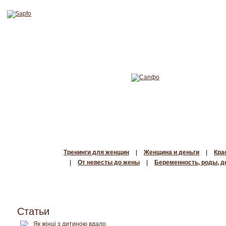
Тренинги для женщин
|
Женщина и деньги
|
Кра
|
От невесты до жены
|
Беременность, роды, д
Статьи
Як жінці з дитиною вдало