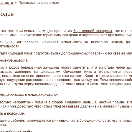
ы, дети
» Признаки начала родов
родов
ется тяжелым испытанием для организма
беременной женщины
, так как 
фона. Именно изменение гормонального фона и обусловливает признаки нача
енщина, как правило, начинает испытывать за несколько недель до
ятельности.
гают будущей маме подготовиться к долгожданному появлению на свет ее м
пущение живота.
ачала родов
беременная
женщина
может заметить, что ей стало легче дыш
азывать давление на диафрагму. Опущение живота объясняется пер
, показывая свое нетерпение появиться на свет. Ходит в таком состоянии мо
уть ощущение расположения инородного тела между ног. Если женщина соби
за три недели перед началом родов. У мам с опытом живот может опускаться
астые позывы к мочеиспусканию.
вольно неприятный момент в скором ожидании малыша. Частые позывы к м
ийся и уже довольно увесистый плод оказывает давление на
мочевой пузырь
м
ль в пояснице.
обычно
ребенок
перемещается в нижнюю часть брюшной полости, что и привод
ика.
еспокойство плода.