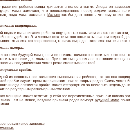
 развития ребенок всегда двигается в полости матки. Иногда он замирает
удущие мамы замечают, что непосредственно перед родами малыш начин
лько, когда мама засыпает.
Малыш
как бы дает понять, что ему стало тес
аточные сокращения.
ой недели вынашивания ребенка ощущают так называемые ложные схватки, 
обого неудобства. Эти ложные схватки можно посчитать началом родовой дея
ьность этих схваток разрозненны, то началом родов такие схватки не являютс
амины эмоции.
лько тело будущей мамы, но и ее психика начинают готовиться к встрече 
отовить все вещи для малыша. При этом эмоциональное состояние женщин
вности и воодушевления может резко смениться апатией.
тторжение пробки.
одной из основных составляющих вынашивания ребенка, так как она защищ
той пробки служит прямым признаком начала скорых родов. Слизь может б
нако иногда слизистая пробка может отторгнуться за несколько недель до 
оит по регулярным равномерным схваткам.
ная женщина может отметить у себя все перечисленные признаки начала ро
знака. Тем не менее, поздние признаки родов помогут
будущей маме
понят
емени.
 репродуктивное здоровье
ременных