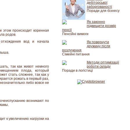
дебіторської
заборгованості
Поради для бізнесу
Як законно
підвищити розмір
пенсії
при этом происходит коренная
Пенсійні вимоги
ла родов.
 отхождения вод и начала
Як повернути
дружину після
розлучення
алыша.
Сімейні питання
Методи оптимізації
ать, так как живот немного
роботи складу
емещением плода, который
Поради в логістиці
жет стать сложнее, так как у
рается рожать в первый раз,
 незначительно либо вовсе не
очеиспусканию возникают по
амы.
ит к увеличению нагрузки на