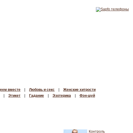
еем вместе
|
Любовь и секс
|
Женские хитрости
|
Этикет
|
Гадание
|
Эзотерика
|
Фэн-шуй
Контроль