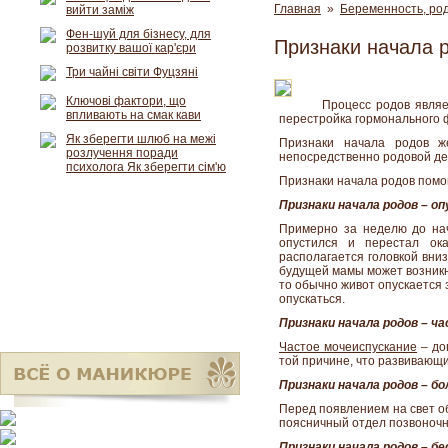
Главная
»
Беременность, род
вийти заміж
Фен-шуй для бізнесу, для
Признаки начала 
розвитку вашої кар'єри
Три чайні світи Фуцзяні
Ключові фактори, що
Процесс родов явля
впливають на смак кави
перестройка гормонального 
Як зберегти шлюб на межі
Признаки начала родов ж
розлучення поради
непосредственно родовой де
психолога Як зберегти сім'ю
Признаки начала родов помо
Признаки начала родов – о
Примерно за неделю до н
опустился и перестал ок
располагается головкой вниз
будущей мамы может возникн
то обычно живот опускается 
опускаться.
Признаки начала родов – ч
Частое мочеиспускание
– до
той причине, что развивающ
Признаки начала родов – бо
Перед появлением на свет 
поясничный отдел позвоночн
Признаки начала родов – б