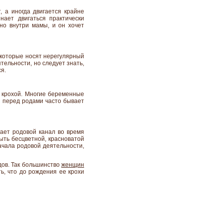
, а иногда двигается крайне
ает двигаться практически
но внутри мамы, и он хочет
которые носят нерегулярный
тельности, но следует знать,
я.
с крохой. Многие беременные
ы перед родами часто бывает
ает родовой канал во время
ыть бесцветной, красноватой
начала родовой деятельности,
дов. Так большинство
женщин
ь, что до рождения ее крохи