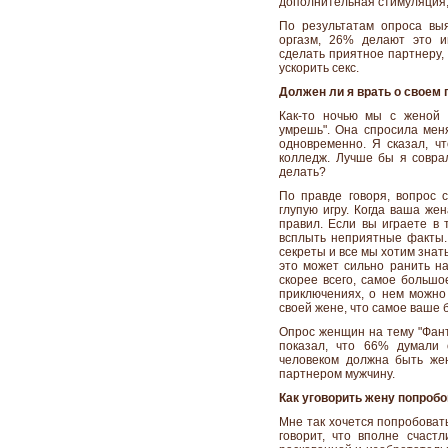
дополнительная стимуляция, 
По результатам опроса вы
оргазм, 26% делают это и
сделать приятное партнеру,
ускорить секс.
Должен ли я врать о своем
Как-то ночью мы с женой 
умрешь". Она спросила меня
одновременно. Я сказал, чт
колледж. Лучше бы я соврал
делать?
По правде говоря, вопрос с
глупую игру. Когда ваша жен
правил. Если вы играете в 
всплыть неприятные факты.
секреты и все мы хотим знат
это может сильно ранить на
скорее всего, самое большо
приключениях, о нем можно 
своей жене, что самое ваше 
Опрос женщин на тему "Фант
показал, что 66% думали 
человеком должна быть же
партнером мужчину.
Как уговорить жену попробо
Мне так хочется попробовать
говорит, что вполне счаст