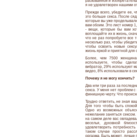
раскованной и изобретательн
я не удовлетворен нашими 
Прежде всего, убедите ее, что
это больше секса. После сяд
которые вы уже проделывали
вам обоим. Это лист номер 1
- вещи, которые бы вам хо
воплощайте их в жизнь, снач
что не раз попробуете все т
несколько раз, чтобы убедит
чтобы освоить новые секс
жизнь яркой и приятной для 
Более, чем 7500 женщина
используете, чтобы сдел
вибратор, 29% используют м
видео, 8% использовали в се
Почему я не могу кончить?
Два или три раза за последн
секса. У меня нет проблем с 
финишную черту. Что происх
Трудно ответить, не зная ва
Для того чтобы быть спокой
Одно из возможных объясн
нежелание заняться сексом. 
на самом деле вас овладева
веселья, духовной близос
удовлетворить потребность 
таком случае просто расс
оргазма. Быть может, лучше 