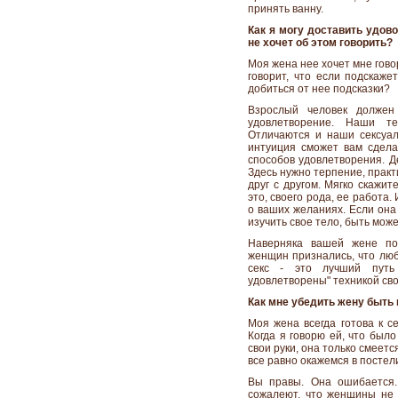
принять ванну.
Как я могу доставить удово
не хочет об этом говорить?
Моя жена нее хочет мне говор
говорит, что если подскаже
добиться от нее подсказки?
Взрослый человек должен
удовлетворение. Наши т
Отличаются и наши сексуал
интуиция сможет вам сдела
способов удовлетворения. Де
Здесь нужно терпение, практ
друг с другом. Мягко скажит
это, своего рода, ее работа.
о ваших желаниях. Если она 
изучить свое тело, быть мож
Наверняка вашей жене по
женщин признались, что люб
секс - это лучший путь
удовлетворены" техникой сво
Как мне убедить жену быть 
Моя жена всегда готова к се
Когда я говорю ей, что был
свои руки, она только смеется
все равно окажемся в посте
Вы правы. Она ошибается.
сожалеют, что женщины не