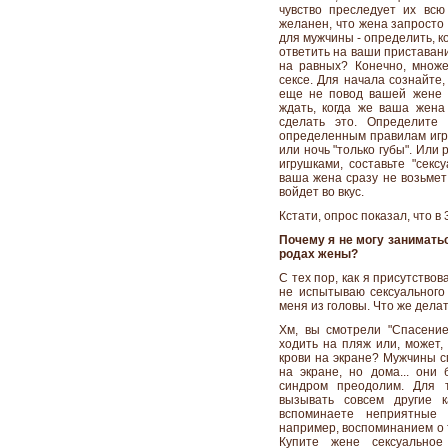
чувство преследует их всю
желанен, что жена запросто
для мужчины - определить, к
ответить на ваши приставани
на равных? Конечно, множ
сексе. Для начала сознайте,
еще не повод вашей жене с
ждать, когда же ваша жена
сделать это. Определите
определенным правилам игры
или ночь "только губы". Или
игрушками, составьте "секс
ваша жена сразу не возьмет 
войдет во вкус.
Кстати, опрос показал, что 
Почему я не могу заниматьс
родах жены?
С тех пор, как я присутство
не испытываю сексуального 
меня из головы. Что же дела
Хм, вы смотрели "Спасение
ходить на пляж или, может,
крови на экране? Мужчины с
на экране, но дома... они
синдром преодолим. Для т
вызывать совсем другие к
вспоминаете неприятные
например, воспоминанием о 
Купите жене сексуально