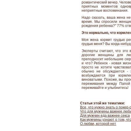
романтический вечер. Челове
приятных моментов однов
неприятные воспоминания.
Надо сказать, ваша жена не
время. Мы спросили женщин
рождения ребенка?" 77% отве
Это нормально, что кормле
Моя жена кормит грудью реб
грудью меня? Вы когда-нибу
Эксперты считают, что это 
дорогие женщины для лю
преподносит небольшие сюрп
и что? Ребенок - новая жизн
просто не хотите чувствова
обычно не обсуждается - 
возбуждаются при кормл
виноватыми. Похоже, вы про
переживания между Папой
переживайте и улыбнитесь!
Статьи этой же тематики:
Все, что нужно знать о покер
Что для мужчины важнее лю
Для мужчин еда важнее секса
Как мужчины узнают о том, чт
О любви, которой нет