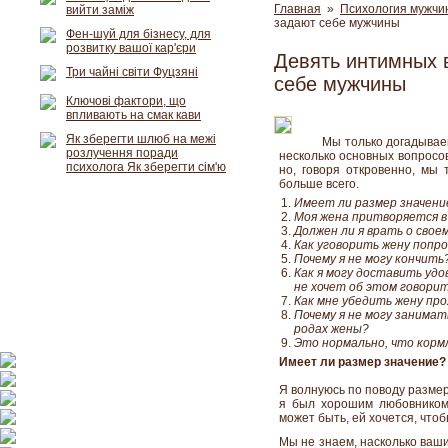
Главная
»
Психология мужчи
вийти заміж
задают себе мужчины
Фен-шуй для бізнесу, для
розвитку вашої кар'єри
Девять интимных 
Три чайні світи Фуцзяні
себе мужчины
Ключові фактори, що
впливають на смак кави
Як зберегти шлюб на межі
Мы только догадывае
розлучення поради
несколько основных вопросов
психолога Як зберегти сім'ю
но, говоря откровенно, мы 
больше всего.
Имеет ли размер значени
Моя жена притворяется в
Должен ли я врать о сво
Как уговорить жену попр
Почему я не могу кончить
Как я могу доставить удо
не хочет об этом говори
Как мне убедить жену про
Почему я не могу занимат
родах жены?
Это нормально, что корм
Имеет ли размер значение?
Я волнуюсь по поводу размер
я был хорошим любовником,
может быть, ей хочется, что
Мы не знаем, насколько ваши