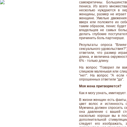
самокритичны. Большинст
пениса. Из всего множеств
несколько нуждаются в хи
женщины, размер не играет 
женщине. Умелые движения 
вверх или положите их себе
таким образом, пенис будет
владельцев не самых боль
делать глубокие поступате
причинить боль партнерше.
Результаты опроса "Влия
сексуального удовольствия?
ответили, что размер игра
длина, и величина окружнос
6% - только длину.
На вопрос "Говорил ли ва
слишком маленькая или слиш
"нет". На вопрос "А если
опрошенных ответили "да".
Моя жена притворяется?
Как я могу узнать, имитирует
В жизни женщин есть факты, 
цвет волос и истинность 
Мужчина должен спросить се
она давление с вашей сто
насколько хороши вы в по
дополнительной стимуляции
следует его изображать, 