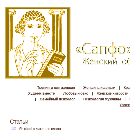
Тренинги для женщин
|
Женщина и деньги
|
Кра
Худеем вместе
|
Любовь и секс
|
Женские хитрости
|
Семейный психолог
|
Психология мужчины
|
Увлек
Статьи
Як жінці з дитиною вдало