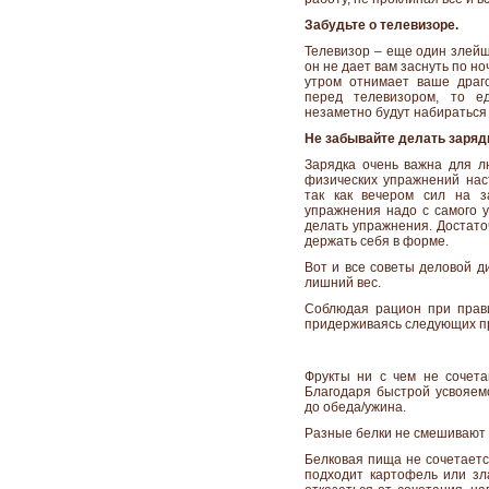
Забудьте о телевизоре.
Телевизор – еще один злейш
он не дает вам заснуть по н
утром отнимает ваше драго
перед телевизором, то е
незаметно будут набираться
Не забывайте делать зарядк
Зарядка очень важна для лю
физических упражнений нас
так как вечером сил на з
упражнения надо с самого у
делать упражнения. Достато
держать себя в форме.
Вот и все советы деловой д
лишний вес.
Соблюдая рацион при прав
придерживаясь следующих п
Фрукты ни с чем не сочет
Благодаря быстрой усвояемо
до обеда/ужина.
Разные белки не смешивают 
Белковая пища не сочетается
подходит картофель или зла