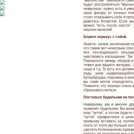
"вкусностью". Выберите сам
будут употребляться "вкусны
невкусные, нужно есть в уме
свою фигуру от ночных по
стоит отказывать себе в про
давитесь йогуртом. Если вы
можно "есть после шести".
лишних мучений.
Берите перекус с собой.
Знаете, зачем англичанам ну
что таким вот нехитрым спос
без последующего объеда
чувствовать насыщение. Так
Перекусите между обедом и
тяжел для вашего желудка. 
суши и т.д. То есть это долж
ходу, уняв надвигающийс
бутербродах, пирожках и кон
вы сами могли определить, 
Помните, что перекус очень 
сбрасывать нельзя.
Поставьте будильник на по
Наверняка, как и многие дру
зазвонит будильник. Вы мож
еще "чуток", а потом будете 
"чуток" превратился в цел
привычку вставать за полчас
спать от этого вы больше хот
сделать полноценную зарядку
работу, не проклиная все и в