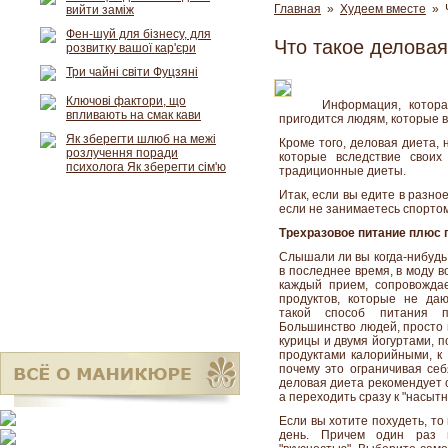
Главная
»
Худеем вместе
» Ч
вийти заміж
Фен-шуй для бізнесу, для
Что такое деловая
розвитку вашої кар'єри
Три чайні світи Фуцзяні
Ключові фактори, що
Информация, котора
впливають на смак кави
пригодится людям, которые 
Як зберегти шлюб на межі
Кроме того, деловая диета, 
розлучення поради
которые вследствие своих
психолога Як зберегти сім'ю
традиционные диеты.
Итак, если вы едите в разно
если не занимаетесь спортом
Трехразовое питание плюс 
Слышали ли вы когда-нибудь 
в последнее время, в моду 
каждый прием, сопровождае
продуктов, которые не да
такой способ питания п
Большинство людей, просто н
курицы и двумя йогуртами, 
продуктами калорийными, к 
почему это ограничивая себ
деловая диета рекомендует 
а переходить сразу к "насытн
Если вы хотите похудеть, то
день. Причем один раз 