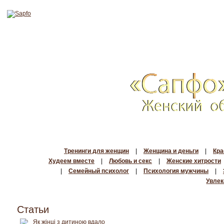
Тренинги для женщин
|
Женщина и деньги
|
Кра
Худеем вместе
|
Любовь и секс
|
Женские хитрости
|
Семейный психолог
|
Психология мужчины
|
Увлек
Статьи
Як жінці з дитиною вдало