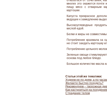
отказаться от сочетания, на
многих это окажется почти 
пищу мясо с отварным ка
картошки.
Капуста прекрасное дополн
ведущее к замедлению выдел
Высокоуглеводные продукт
кислой едой.
Белки и жиры не совместимы (
Потребление крахмала за о
не стоит заедать картошку и
Потребление цельного моло
Зеленые овощи стимулируют 
основа под любое блюдо.
Большое количество масла и
Статьи этой же тематики:
Худеем не по дням, а по часа
Желаете быстро похудеть?
Рекомендуем – творожная ди
Как настроиться на похудени
Страдание телом