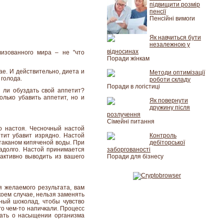
підвищити розмір
пенсії
Пенсійні вимоги
Як навчиться бути
незалежною у
відносинах
лизованного мира – не "что
Поради жінкам
ае. И действительно, диета и
Методи оптимізації
 голода.
роботи складу
Поради в логістиці
 ли обуздать свой аппетит?
олько убавить аппетит, но и
Як повернути
дружину після
розлучення
Сімейні питання
о настоя. Чесночный настой
тит убавит изрядно. Настой
Контроль
таканом кипяченой воды. При
дебіторської
надолго. Настой принимается
заборгованості
 активно выводить из вашего
Поради для бізнесу
 желаемого результата, вам
коем случае, нельзя заменять
рный шоколад, чтобы чувство
го чем-то напичкали. Процесс
вать о насыщении организма