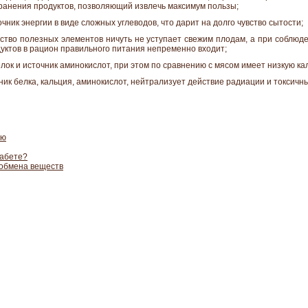
анения продуктов, позволяющий извлечь максимум пользы;
чник энергии в виде сложных углеводов, что дарит на долго чувство сытости;
ство полезных элементов ничуть не уступает свежим плодам, а при соблюде
одуктов в рацион правильного питания непременно входит;
ок и источник аминокислот, при этом по сравнению с мясом имеет низкую ка
к белка, кальция, аминокислот, нейтрализует действие радиации и токсичн
ью
иабете?
 обмена веществ