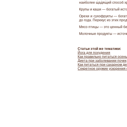
наиболее щадящий способ хр
Крупы и каши — богатый исто
Орехи и сухофрукты — богат
до года. Перекус из этих пр
Мясо птицы — это ценный бел
Молочные продукты — источни
Статьи этой же тематики:
Йога для похудения
Как правильно питаться осен
Диета при заболевании почек
Как питаться при сахарном д
Секретное оружие ускорения