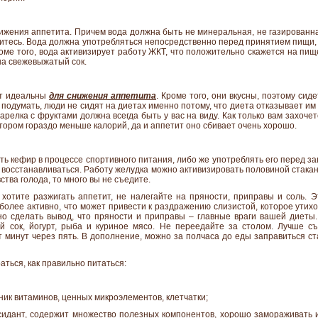
ижения аппетита. Причем вода должна быть не минеральная, не газированн
витесь. Вода должна употребляться непосредственно перед принятием пищи,
Кроме того, вода активизирует работу ЖКТ, что положительно скажется на пищ
на свежевыжатый сок.
ут идеальны
для снижения аппетита
. Кроме того, они вкусны, поэтому сид
и подумать, люди не сидят на диетах именно потому, что диета отказывает им 
тарелка с фруктами должна всегда быть у вас на виду. Как только вам захоче
отором гораздо меньше калорий, да и аппетит оно сбивает очень хорошо.
ть кефир в процессе спортивного питания, либо же употреблять его перед за
 восстанавливаться. Работу желудка можно активизировать половиной стака
ства голода, то много вы не съедите.
е хотите разжигать аппетит, не налегайте на пряности, приправы и соль. Э
более активно, что может привести к раздражению слизистой, которое утих
 сделать вывод, что пряности и приправы – главные враги вашей диеты.
ый сок, йогурт, рыба и куриное мясо. Не переедайте за столом. Лучше с
 минут через пять. В дополнение, можно за полчаса до еды заправиться с
аться, как правильно питаться:
ик витаминов, ценных микроэлементов, клетчатки;
идант, содержит множество полезных компонентов, хорошо замораживать и