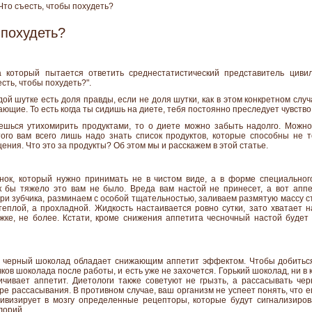
то съесть, чтобы похудеть?
 похудеть?
 который пытается ответить среднестатистический представитель циви
есть, чтобы похудеть?".
ждой шутке есть доля правды, если не доля шутки, как в этом конкретном случ
ющие. То есть когда ты сидишь на диете, тебя постоянно преследует чувство
аешься утихомирить продуктами, то о диете можно забыть надолго. Можно
ого вам всего лишь надо знать список продуктов, которые способны не т
ения. Что это за продукты? Об этом мы и расскажем в этой статье.
снок, который нужно принимать не в чистом виде, а в форме специальног
к бы тяжело это вам не было. Вреда вам настой не принесет, а вот аппе
три зубчика, разминаем с особой тщательностью, заливаем размятую массу с
еплой, а прохладной. Жидкость настаивается ровно сутки, зато хватает 
жке, не более. Кстати, кроме снижения аппетита чесночный настой будет
 черный шоколад обладает снижающим аппетит эффектом. Чтобы добиться
чков шоколада после работы, и есть уже не захочется. Горький шоколад, ни в 
чивает аппетит. Диетологи также советуют не грызть, а рассасывать че
 рассасывания. В противном случае, ваш организм не успеет понять, что е
ивизирует в мозгу определенные рецепторы, которые будут сигнализиро
лорий.