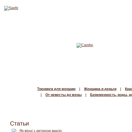
Тренинги для женщин
|
Женщина и деньги
|
Кра
|
От невесты до жены
|
Беременность, роды, д
Статьи
Як жінці з дитиною вдало