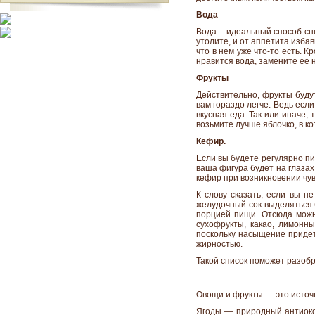
Вода
Вода – идеальный способ сн
утолите, и от аппетита изба
что в нем уже что-то есть. 
нравится вода, замените ее 
Фрукты
Действительно, фрукты буд
вам гораздо легче. Ведь есл
вкусная еда. Так или иначе, 
возьмите лучше яблочко, в к
Кефир.
Если вы будете регулярно пи
ваша фигура будет на глазах
кефир при возникновении чув
К слову сказать, если вы н
желудочный сок выделяться 
порцией пищи. Отсюда можно
сухофрукты, какао, лимонн
поскольку насыщение придет
жирностью.
Такой список поможет разобр
Овощи и фрукты — это источн
Ягоды — природный антиокс