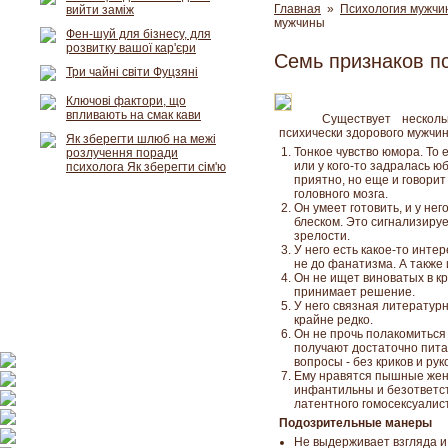
Главная
»
Психология мужчи
вийти заміж
мужчины
Фен-шуй для бізнесу, для
розвитку вашої кар'єри
Семь признаков п
Три чайні світи Фуцзяні
Ключові фактори, що
впливають на смак кави
Существует нескол
психически здорового мужчин
Як зберегти шлюб на межі
Тонкое чувство юмора. То е
розлучення поради
или у кого-то задралась ю
психолога Як зберегти сім'ю
приятно, но еще и говори
головного мозга.
Он умеет готовить, и у нег
блеском. Это сигнализируе
зрелости.
У него есть какое-то инте
не до фанатизма. А также
Он не ищет виноватых в кр
принимает решение.
У него связная литератур
крайне редко.
Он не прочь полакомиться 
получают достаточно пита
вопросы - без криков и ру
Ему нравятся пышные жен
инфантильны и безответст
латентного гомосексуалис
Подозрительные манеры
Не выдерживает взгляда и 