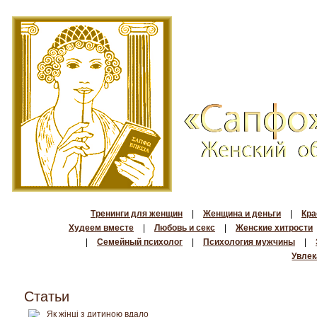
Тренинги для женщин
|
Женщина и деньги
|
Кра
Худеем вместе
|
Любовь и секс
|
Женские хитрости
|
Семейный психолог
|
Психология мужчины
|
Увлек
Статьи
Як жінці з дитиною вдало