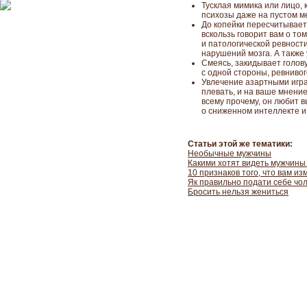
Тусклая мимика или лицо, к
психозы даже на пустом м
До копейки пересчитывает 
вскользь говорит вам о том
и патологической ревности
нарушений мозга. А также 
Смеясь, закидывает голову 
с одной стороны, ревнивог
Увлечение азартными играми
плевать, и на ваше мнение
всему прочему, он любит в
о сниженном интеллекте и
Статьи этой же тематики:
Необычные мужчины
Какими хотят видеть мужчины
10 признаков того, что вам и
Як правильно подати себе чол
Бросить нельзя жениться