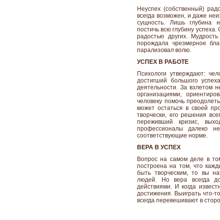
Неуспех (собственный) радо
всегда возможен, и даже неи
сущность. Лишь глубина н
постичь всю глубину успеха.
радостью других. Мудрость
порождала чрезмерное бла
парализовал волю.
УСПЕХ В РАБОТЕ
Психологи утверждают: чел
достигший большого успех
деятельности. За взлетом н
организациями, ориентиро
человеку помочь преодолеть 
может остаться в своей про
творчески, его решения все
переживший кризис, вых
профессионалы далеко не
соответствующие норме.
ВЕРА В УСПЕХ
Вопрос на самом деле в том
построена на том, что кажд
быть творческим, то вы на
людей. Но вера всегда д
действиями. И когда извест
достижения. Выиграть что-т
всегда перевешивают в сторо