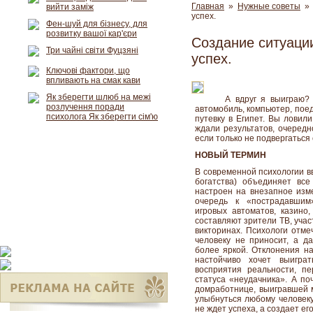
Главная
»
Нужные советы
» 
вийти заміж
успех.
Фен-шуй для бізнесу, для
розвитку вашої кар'єри
Создание ситуации
Три чайні світи Фуцзяні
успех.
Ключові фактори, що
впливають на смак кави
Як зберегти шлюб на межі
А вдруг я выиграю? 
розлучення поради
автомобиль, компьютер, поед
психолога Як зберегти сім'ю
путевку в Египет. Вы ловил
ждали результатов, очеред
если только не подвергаться
НОВЫЙ ТЕРМИН
В современной психологии в
богатства) объединяет все
настроен на внезапное изме
очередь к «пострадавшим
игровых автоматов, казино
составляют зрители ТВ, уча
викторинах. Психологи отме
человеку не приносит, а 
более яркой. Отклонения на
настойчиво хочет выигра
восприятия реальности, п
статуса «неудачника». А по
домработнице, выигравшей 
улыбнуться любому человеку,
не ждет успеха, а создает его