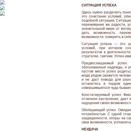
СИТУАЦИЯ УСПЕХА
Здесь нужно разделить поня
это сочетание условий, обе
подобной ситуации. Ситуация
переживание же радости, ус
значительной мере от взгляд
дать возможность переж
возможности, поверить в себ
Ситуация успеха — это це
условий, при котором соз
результатов в деятельности
стратегии, тактики. Успех им
Предвосхищаемый успех
обоснованные надежды, и уп
пустом месте успех родитьс
когда рядом окажется челове
и не даст повода для разо
останетесь в гордом оди
совершившегося чуда бываю
Констатируемый успех. Фикс
отличное настроение, дает 
ощущение своих возможносте
Обобщающий успех. Ожидани
потребностью. С одной стор
защищенности, опоры на сам
свои возможности, успокоить
НЕУДАЧА