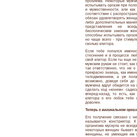
проблема. Некоторые мужч
испытывать оргазм при поло
и мужественности, или как
соответствии с распростра
обязан удовлетворять женщи
либо дополнительных манипу
представления не всегд
биологическим законам жен
способны испытывать оргазм
но чаще всего - при стимул
сколько клитора.
Если тебе попался именно
стеснение и в процессе люб
свой клитор. Если ты еще не
мужским рукам не стоит, как
так ответственно, что ни о
прекрасно знаешь, как имен
телодвижением, а уж пол
возможно, доведя себя до п
мужчина вдруг обидится на
сделать ход «конем»: садис
вперед-назад, то есть, ка
клитора о его лобок тебе 
доволен.
Теперь о
вагинальном орга
Его получение связано с ни
называется констриктор. 
организма мускула не всегд
некоторых женщин бывает м
женщины, не умеющие им к