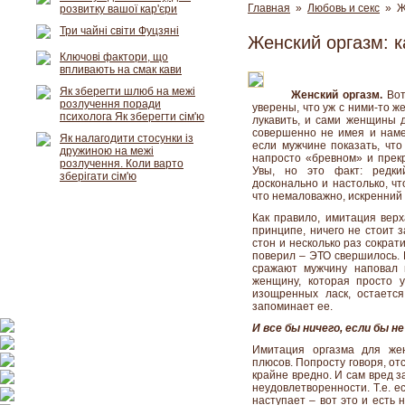
Главная
»
Любовь и секс
» Же
розвитку вашої кар'єри
Три чайні світи Фуцзяні
Женский оргазм: к
Ключові фактори, що
впливають на смак кави
Як зберегти шлюб на межі
Женский оргазм.
Вот
розлучення поради
уверены, что уж с ними-то 
психолога Як зберегти сім'ю
лукавить, и сами женщины д
совершенно не имея и наме
Як налагодити стосунки із
если мужчине показать, что
дружиною на межі
напросто «бревном» и прек
розлучення. Коли варто
Увы, но это факт: редк
зберігати сім'ю
досконально и настолько, ч
что немаловажно, искренний
Как правило, имитация вер
принципе, ничего не стоит з
стон и несколько раз сокра
поверил – ЭТО свершилось. 
сражают мужчину наповал 
женщину, которая просто 
изощренных ласк, остается
запоминает ее.
И все бы ничего, если бы н
Имитация оргазма для же
плюсов. Попросту говоря, от
крайне вредно. И сам вред з
неудовлетворенности. Т.е. е
наступает – вот это и есть 