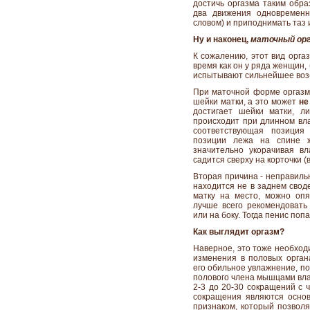
достичь оргазма таким обра
два движения одновременн
словом) и приподнимать таз 
Ну и наконец,
маточный ор
К сожалению, этот вид орга
время как он у ряда женщин,
испытывают сильнейшее воз
При маточной форме оргаз
шейки матки, а это может
не
достигает шейки матки, л
происходит при длинном вла
соответствующая позиция 
позиции лежа на спине ж
значительно укорачивая в
садится сверху на корточки (
Вторая причина - неправиль
находится не в заднем своде
матку на место, можно опя
лучше всего рекомендовать
или на боку. Тогда пенис поп
Как выглядит оргазм?
Наверное, это тоже необход
изменения в половых орган
его обильное увлажнение, по
полового члена мышцами вла
2-3 до 20-30 сокращений с 
сокращения являются осно
признаком, который позволя