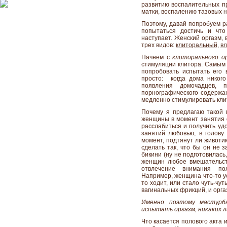
развитию воспалительных пр
матки, воспалению тазовых н
Поэтому, давай попробуем р
попытаться достичь и что
наступает. Женский оргазм, 
трех видов:
клиторальный
,
в
Начнем с
клиторального о
стимуляции клитора. Самым 
попробовать испытать его 
просто: когда дома никог
появления домочадцев, 
порнографического содержан
медленно стимулировать кли
Почему я предлагаю такой 
женщины в момент занятия с
расслабиться и получить удо
занятий любовью, в голову
момент, подтянут ли животик,
сделать так, что бы он не
бикини (ну не подготовилась,
женщин любое вмешательст
отвлечение внимания по
Например, женщина что-то ус
то ходит, или стало чуть-чу
вагинальных фрикций, и оргаз
Именно поэтому мастурб
испытать оргазм, никаких 
Что касается полового акта 