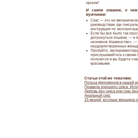
оргазм".
И самое главное, о чем
мужчинам:
Секс — это не механическ
руководствам, где сексуа
инструкция по эксплуатац
Если бы все было так прос
дотронуться языком, — и 
неземное блаженство», — 
неудовлетворенных женщ
Пробуйте, экспериментиру
прислушивайтесь к своим 
получится и вы будете сч
красивыми.
Статьи этой же тематики:
Польза феромонов в нашей и
Правила хорошего секса. Ис
Любовь без секса или секс бе
Анальный секс
25 вещей, которые женщина о