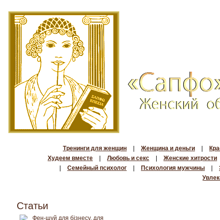
Тренинги для женщин
|
Женщина и деньги
|
Кра
Худеем вместе
|
Любовь и секс
|
Женские хитрости
|
Семейный психолог
|
Психология мужчины
|
Увлек
Статьи
Фен-шуй для бізнесу, для