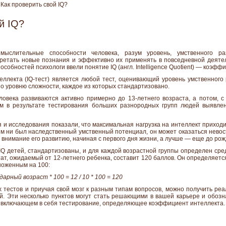
Как проверить свой IQ?
й IQ?
слительные способности человека, разум уровень, умственного ра
ретать новые познания и эффективно их применять в повседневной деяте
собностей психологи ввели понятие IQ (англ. Intelligence Quotient) — коэфф
ллекта (IQ-тест) является любой тест, оценивающий уровень умственного
о уровню сложности, каждое из которых стандартизовано.
овека развиваются активно примерно до 13-летнего возраста, а потом, 
им в результате тестирования больших разнородных групп людей выявле
 исследования показали, что максимальная нагрузка на интеллект приходит
ым ни был наследственный умственный потенциал, он может оказаться нево
 внимание его развитию, начиная с первого дня жизни, а лучше — еще до р
Q детей, стандартизованы, и для каждой возрастной группы определен сред
тат, ожидаемый от 12-летнего ребенка, составит 120 баллов. Он определяе
ноженным на 100:
арный возраст * 100 = 12 / 10 * 100 = 120
х тестов и приучая свой мозг к разным типам вопросов, можно получить ре
ий. Эти несколько пунктов могут стать решающими в вашей карьере и обозн
 включающем в себя тестирование, определяющее коэффициент интеллекта.