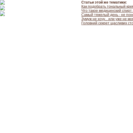
Статьи этой же тематики:
Как подобрать тональный кре
Что такое медицинский спирт 
Самый тяжелый день - не пон
Зумуж не хочу... или уже не мо
Головний секрет щасливих сто