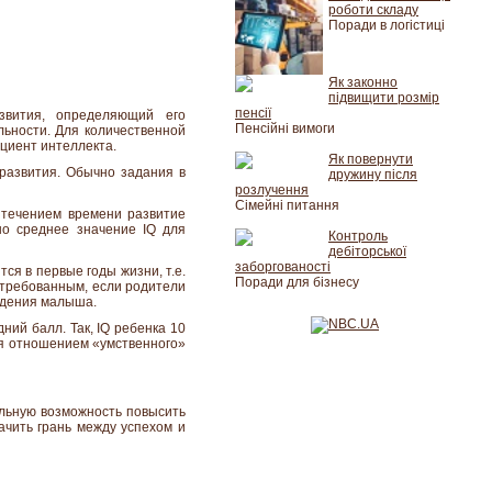
роботи складу
Поради в логістиці
Як законно
підвищити розмір
пенсії
звития, определяющий его
Пенсійні вимоги
льности. Для количественной
ициент интеллекта.
Як повернути
 развития. Обычно задания в
дружину після
розлучення
Сімейні питання
с течением времени развитие
но среднее значение IQ для
Контроль
дебіторської
заборгованості
ся в первые годы жизни, т.е.
Поради для бізнесу
стребованным, если родители
ождения малыша.
ний балл. Так, IQ ребенка 10
тся отношением «умственного»
альную возможность повысить
ачить грань между успехом и