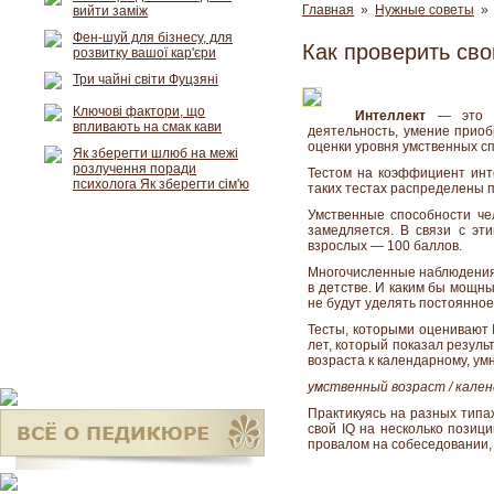
Главная
»
Нужные советы
» 
вийти заміж
Фен-шуй для бізнесу, для
Как проверить сво
розвитку вашої кар'єри
Три чайні світи Фуцзяні
Ключові фактори, що
Интеллект
— это мы
впливають на смак кави
деятельность, умение приоб
оценки уровня умственных спо
Як зберегти шлюб на межі
розлучення поради
Тестом на коэффициент инте
психолога Як зберегти сім'ю
таких тестах распределены п
Умственные способности чел
замедляется. В связи с эт
взрослых — 100 баллов.
Многочисленные наблюдения и
в детстве. И каким бы мощн
не будут уделять постоянное
Тесты, которыми оценивают I
лет, который показал резуль
возраста к календарному, ум
умственный возраст / календ
Практикуясь на разных типа
свой IQ на несколько позиц
провалом на собеседовании,