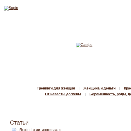
Тренинги для женщин
|
Женщина и деньги
|
Кра
|
От невесты до жены
|
Беременность, роды, д
Статьи
Як жінці з дитиною вдало