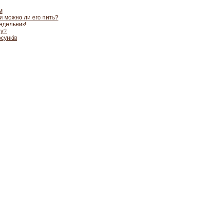
м
и можно ли его пить?
едельник!
гу?
сунків