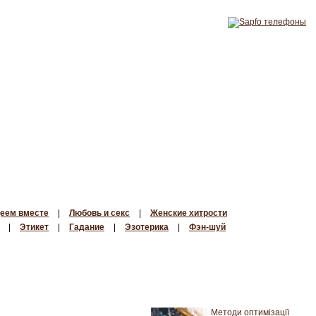
еем вместе
|
Любовь и секс
|
Женские хитрости
|
Этикет
|
Гадание
|
Эзотерика
|
Фэн-шуй
Методи оптимізації