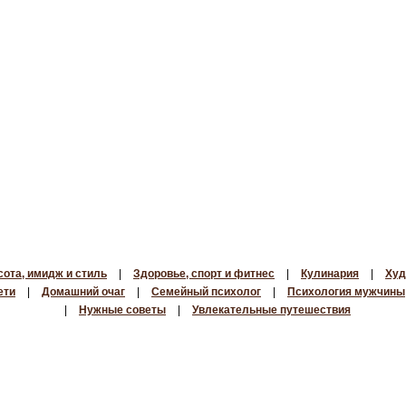
сота, имидж и стиль
|
Здоровье, спорт и фитнес
|
Кулинария
|
Худ
ети
|
Домашний очаг
|
Семейный психолог
|
Психология мужчины
|
Нужные советы
|
Увлекательные путешествия