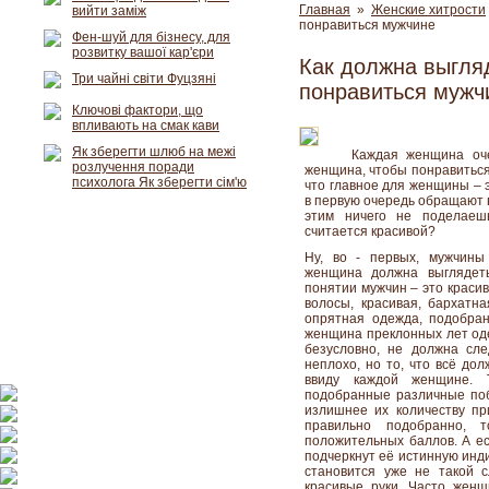
Главная
»
Женские хитрости
вийти заміж
понравиться мужчине
Фен-шуй для бізнесу, для
розвитку вашої кар'єри
Как должна выгля
Три чайні світи Фуцзяні
понравиться мужч
Ключові фактори, що
впливають на смак кави
Як зберегти шлюб на межі
Каждая женщина оче
розлучення поради
женщина, чтобы понравиться 
психолога Як зберегти сім'ю
что главное для женщины – 
в первую очередь обращают 
этим ничего не поделаеш
считается красивой?
Ну, во - первых, мужчины
женщина должна выглядеть
понятии мужчин – это краси
волосы, красивая, бархатн
опрятная одежда, подобранн
женщина преклонных лет одет
безусловно, не должна сл
неплохо, но то, что всё до
ввиду каждой женщине. 
подобранные различные побр
излишнее их количеству пр
правильно подобранно, 
положительных баллов. А ес
подчеркнут её истинную инд
становится уже не такой с
красивые руки. Часто жен