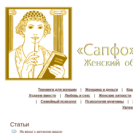
Тренинги для женщин
|
Женщина и деньги
|
Кра
Худеем вместе
|
Любовь и секс
|
Женские хитрости
|
Семейный психолог
|
Психология мужчины
|
Увлек
Статьи
Як жінці з дитиною вдало