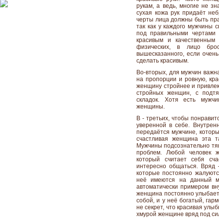
рукам, а ведь, многие не з
сухая кожа рук придаёт не
черты лица должны быть пра
так как у каждого мужчины 
под правильными чертами 
красивым и качественным 
физических, в лицо бро
вышесказанного, если очен
сделать красивым.
Во-вторых, для мужчин важн
на пропорции и ровную, кра
женщину стройнее и привле
стройных женщин, с подт
складок. Хотя есть мужч
женщины.
В - третьих, чтобы понрави
уверенной в себе. Внутрен
передаётся мужчине, которы
счастливая женщина эта т
Мужчины подсознательно тяну
проблем. Любой человек ж
который считает себя сч
интересно общаться. Вряд 
которые постоянно жалуютс
неё имеются на данный мо
автоматически примером вн
женщина постоянно улыбается
собой, и у неё богатый, гар
не секрет, что красивая улы
хмурой женщине вряд под сил