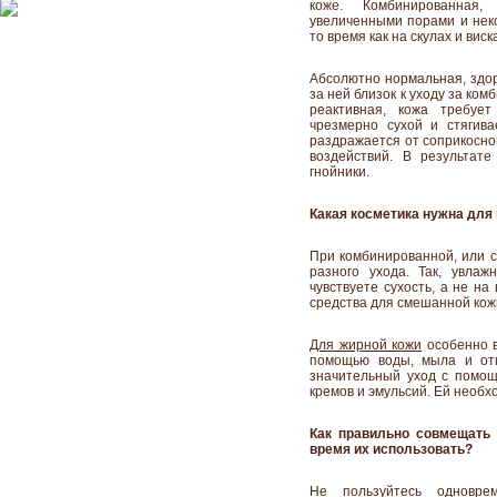
коже. Комбинированная,
увеличенными порами и неко
то время как на скулах и вис
Абсолютно нормальная, здор
за ней близок к уходу за ко
реактивная, кожа требует
чрезмерно сухой и стягив
раздражается от соприкосно
воздействий. В результат
гнойники.
Какая косметика нужна для
При комбинированной, или с
разного ухода. Так, увла
чувствуете сухость, а не н
средства для смешанной кожи
Для жирной кожи
особенно в
помощью воды, мыла и от
значительный уход с помо
кремов и эмульсий. Ей необ
Как правильно совмещать 
время их использовать?
Не пользуйтесь одновре