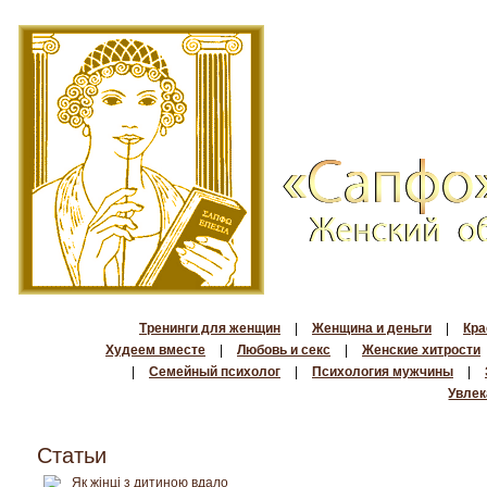
Тренинги для женщин
|
Женщина и деньги
|
Кра
Худеем вместе
|
Любовь и секс
|
Женские хитрости
|
Семейный психолог
|
Психология мужчины
|
Увлек
Статьи
Як жінці з дитиною вдало