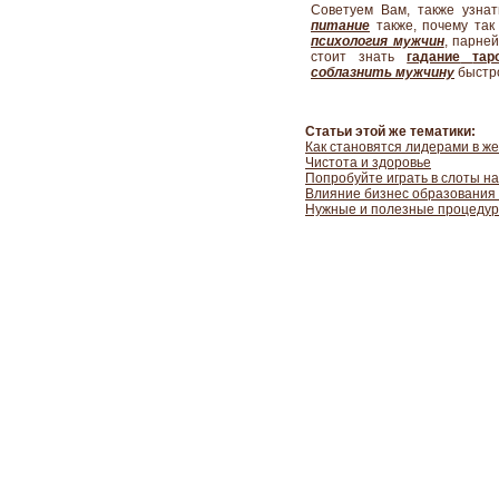
Советуем Вам, также узна
питание
также,
почему та
психология мужчин
, парне
стоит знать
гадание
тар
соблазнить
мужчину
быстр
Статьи этой же тематики:
Как становятся лидерами в ж
Чистота и здоровье
Попробуйте играть в слоты на
Влияние бизнес образования
Нужные и полезные процедур