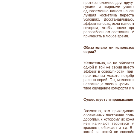
противоположное друг другу 
сухими и жирными участк
одновременно нанося на л
лучшая косметика перест
условиях. Восстанавлив
эффективность, если нанести
вечером, чтобы после п
расслабленном состоянии.
применять в любое время.
Обязательно ли использов
серии?
Желательно, но не обязател
одной и той же серии вмес
эффект в совокупности, при
практике вы можете подоб
разных серий. Так, молочко 
название, а маски и кремы – 
твое ощущение комфорта и у
Существует ли привыкание 
Возможно, вам приходилос
обреченных постоянно поль
дорогим), к которому их кож
ней начинают твориться у
краснеет, обвисает и т.д. 
кожей за кожей не способ