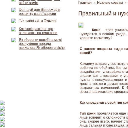
Главная
»
Нужные советы
» 
вийти заміж
Фен-шуй для бізнесу, для
Правильный и нуж
розвитку вашої кар'єри
Три чайні світи Фуцзяні
Ключові фактори, що
Кожа
– твоя уникаль
впливають на смак кави
нуждается в особом уходе.
храните косметику?
Як зберегти шлюб на межі
розлучення поради
психолога Як зберегти сім'ю
С какого возраста надо н
кожей?
Каждому возрасту соответств
ребенка не обойтись без см
воздействия ультрафиолет
справиться с прыщами и угр
нужны отшелушивающие и 
крем, а позже и другая косм
возрастных изменений. К 
восстанавливающие средства
Как определить свой тип ко
Тип кожи
проявляется еще в
лице говорит о склонности 
она, скорее всего, начнет с
лица сальная и блестящая, 