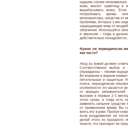
худшем случае неправильно 
кожи, внесет сумятицу в 
вырабатывать влагу. Есл
попробовать кремы силь
регенераторы, средства от 
проблемы, которых у вас еще
защищающие кожу от воздей
облучения. Используйте лег
и эмульсии – тогда в дальн
действительно понадобятся,
Нужно ли периодически ме
как часто?
Уход за кожей должен отвеч
Соответственно выбор и 
оправданны – твоими ощущен
Во влажном и жарком климат
питательные и защитные. Н
пояса, периодически обновл
особенности это касается ак
от морщин, увлажнителей 
высокая в первые 2-3 месяц
этого срока, и тогда есть
заменить сильное средство 
от применения крема. Вы са
взять его в руки. Пробуя ново
если раздражения не послед
делай этого из праздного л
знаете, что препарат не пре